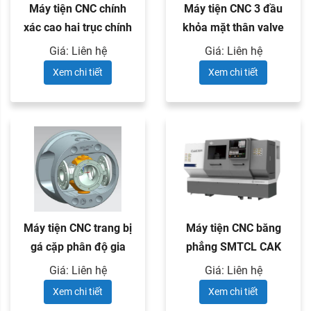
Máy tiện CNC chính
Máy tiện CNC 3 đầu
xác cao hai trục chính
khỏa mặt thân valve
và ...
Giá: Liên hệ
Giá: Liên hệ
Xem chi tiết
Xem chi tiết
Máy tiện CNC trang bị
Máy tiện CNC băng
gá cặp phân độ gia
phẳng SMTCL CAK
công ...
series
Giá: Liên hệ
Giá: Liên hệ
Xem chi tiết
Xem chi tiết