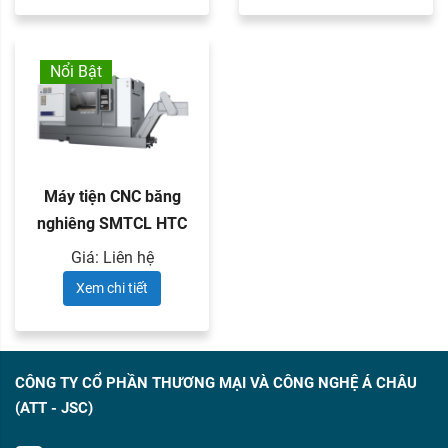
Nổi Bật
Máy tiện CNC băng
nghiêng SMTCL HTC
series
Giá: Liên hệ
Xem chi tiết
CÔNG TY CỔ PHẦN THƯƠNG MẠI VÀ CÔNG NGHỆ Á CHÂU
(ATT - JSC)