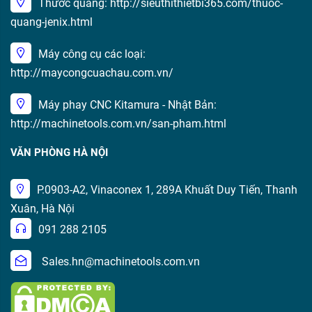
Thước quang: http://sieuthithietbi365.com/thuoc-
quang-jenix.html
Máy công cụ các loại:
http://maycongcuachau.com.vn/
Máy phay CNC Kitamura - Nhật Bản:
http://machinetools.com.vn/san-pham.html
VĂN PHÒNG HÀ NỘI
P.0903-A2, Vinaconex 1, 289A Khuất Duy Tiến, Thanh
Xuân, Hà Nội
091 288 2105
Sales.hn@machinetools.com.vn