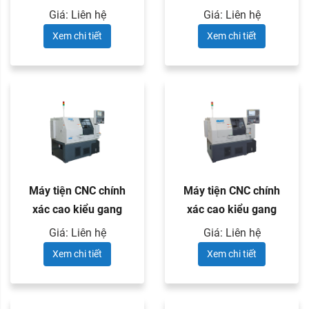
Kitamura hai ...
XKNC - ...
Giá: Liên hệ
Giá: Liên hệ
Xem chi tiết
Xem chi tiết
Máy tiện CNC chính
Máy tiện CNC chính
xác cao kiểu gang
xác cao kiểu gang
XKNC - ...
XKNC - ...
Giá: Liên hệ
Giá: Liên hệ
Xem chi tiết
Xem chi tiết