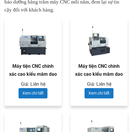
bảo dưỡng hàng trăm máy CNC mỗi năm, đem lại sự tin
cậy đối với khách hàng.
Máy tiện CNC chính
Máy tiện CNC chính
xác cao kiểu mâm dao
xác cao kiểu mâm dao
quay ...
quay ...
Giá: Liên hệ
Giá: Liên hệ
Xem chi tiết
Xem chi tiết