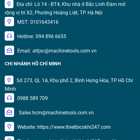
Địa chỉ: Lô 14 - BT4, Khu nhà ở Bắc Linh Đàm mở
rộng vị trí X2, Phường Hoàng Liệt, TP. Hà Nội
MST: 0101643416
Hotline:
094 896 6655
Email:
attjsc@machinetools.com.vn
CHI NHÁNH HỒ CHÍ MINH
Số 273, QL 1A, Khu phố 2, Bình Hưng Hòa, TP Hồ Chí
Minh
0988 589 709
Sales.hcm@machinetools.com.vn
Website: https://www.thietbicokhi247.com