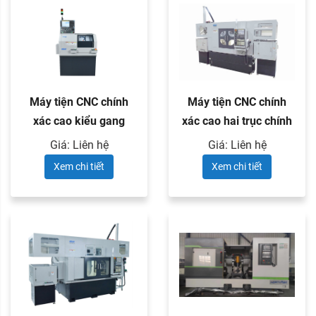
Máy tiện CNC chính
Máy tiện CNC chính
xác cao kiểu gang
xác cao hai trục chính
XKNC - ...
và ...
Giá: Liên hệ
Giá: Liên hệ
Xem chi tiết
Xem chi tiết