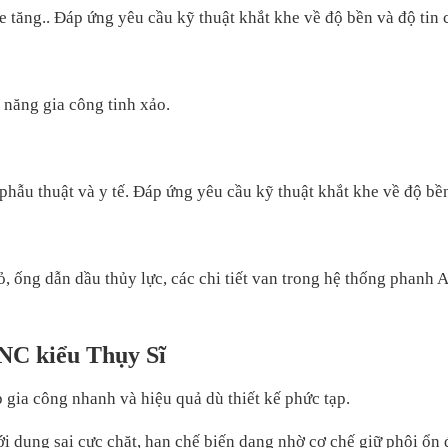
e tăng..
Đáp ứng yêu cầu kỹ thuật khắt khe về độ bền và độ tin 
 năng gia công tinh xảo.
phẫu thuật và y tế.
Đáp ứng yêu cầu kỹ thuật khắt khe về độ bền
, ống dẫn dầu thủy lực, các chi tiết van trong hệ thống phanh AB
CNC kiểu Thụy Sĩ
 gia công nhanh và hiệu quả dù thiết kế phức tạp.
ới dung sai cực chặt, hạn chế biến dạng nhờ cơ chế giữ phôi ổn 