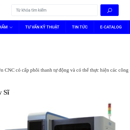
PHẨM
TƯ VẤN KỸ THUẬT
TIN TỨC
E-CATALOG
n CNC có cấp phôi thanh tự động và có thể thực hiện các công đ
 Sĩ