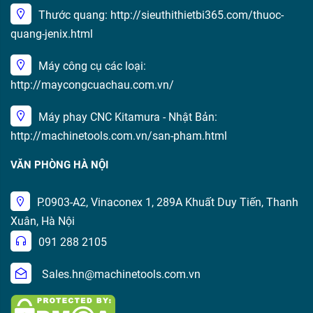
Thước quang: http://sieuthithietbi365.com/thuoc-
quang-jenix.html
Máy công cụ các loại:
http://maycongcuachau.com.vn/
Máy phay CNC Kitamura - Nhật Bản:
http://machinetools.com.vn/san-pham.html
VĂN PHÒNG HÀ NỘI
P.0903-A2, Vinaconex 1, 289A Khuất Duy Tiến, Thanh
Xuân, Hà Nội
091 288 2105
Sales.hn@machinetools.com.vn