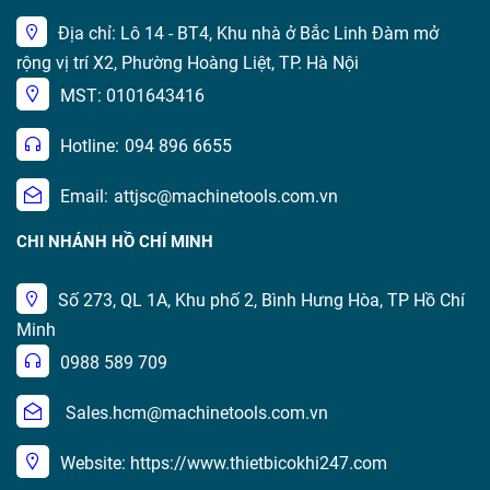
Địa chỉ: Lô 14 - BT4, Khu nhà ở Bắc Linh Đàm mở
rộng vị trí X2, Phường Hoàng Liệt, TP. Hà Nội
MST: 0101643416
Hotline:
094 896 6655
Email:
attjsc@machinetools.com.vn
CHI NHÁNH HỒ CHÍ MINH
Số 273, QL 1A, Khu phố 2, Bình Hưng Hòa, TP Hồ Chí
Minh
0988 589 709
Sales.hcm@machinetools.com.vn
Website: https://www.thietbicokhi247.com