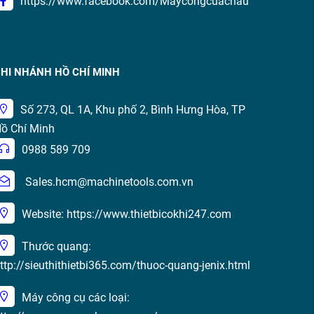
https://www.facebook.com/Maycongcuachau
HI NHÁNH HỒ CHÍ MINH
Số 273, QL 1A, Khu phố 2, Bình Hưng Hòa, TP
ồ Chí Minh
0988 589 709
Sales.hcm@machinetools.com.vn
Website: https://www.thietbicokhi247.com
Thước quang:
ttp://sieuthithietbi365.com/thuoc-quang-jenix.html
Máy công cụ các loại: