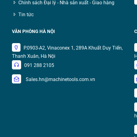
Chính sách Đại lý - Nhà sản xuất - Giao hàng
Tin tức
VĂN PHÒNG HÀ NỘI
C
P.0903-A2, Vinaconex 1, 289A Khuất Duy Tiến,
Thanh Xuân, Hà Nội
H
091 288 2105
Sales.hn@machinetools.com.vn
h