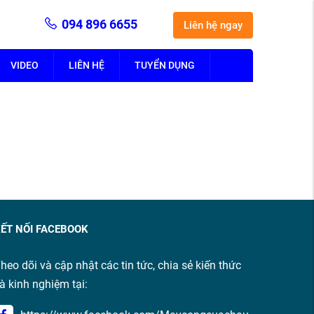
094 896 6655
Liên hệ ngay
VIDEO
LIÊN HỆ
TUYỂN DỤNG
ẾT NỐI FACEBOOK
heo dõi và cập nhật các tin tức, chia sẻ kiến thức
à kinh nghiệm tại: