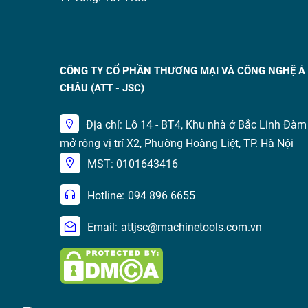
CÔNG TY CỔ PHẦN THƯƠNG MẠI VÀ CÔNG NGHỆ Á
CHÂU (ATT - JSC)
Địa chỉ: Lô 14 - BT4, Khu nhà ở Bắc Linh Đàm
mở rộng vị trí X2, Phường Hoàng Liệt, TP. Hà Nội
MST: 0101643416
Hotline:
094 896 6655
Email:
attjsc@machinetools.com.vn