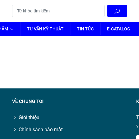
PHẨM
TƯ VẤN KỸ THUẬT
TIN TỨC
E-CATALOG
VỀ CHÚNG TÔI
K
Giới thiệu
T
v
Chính sách bảo mật