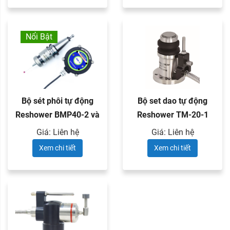
Nổi Bật
Bộ sét phôi tự động
Bộ set dao tự động
Reshower BMP40-2 và
Reshower TM-20-1
đầu ...
Giá: Liên hệ
Giá: Liên hệ
Xem chi tiết
Xem chi tiết