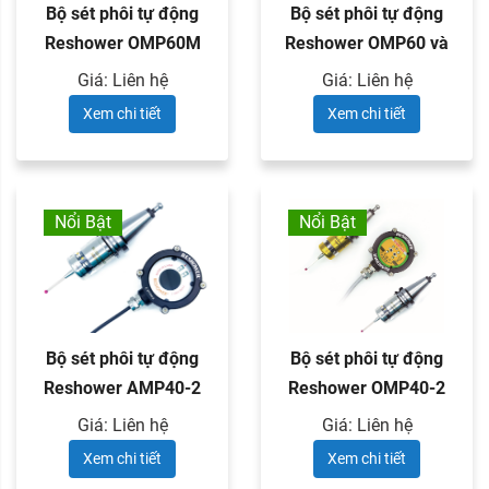
Bộ sét phôi tự động
Bộ sét phôi tự động
Reshower OMP60M
Reshower OMP60 và
hoặc ...
đầu thu ...
Giá: Liên hệ
Giá: Liên hệ
Xem chi tiết
Xem chi tiết
Nổi Bật
Nổi Bật
Bộ sét phôi tự động
Bộ sét phôi tự động
Reshower AMP40-2
Reshower OMP40-2
và đầu ...
và đầu ...
Giá: Liên hệ
Giá: Liên hệ
Xem chi tiết
Xem chi tiết