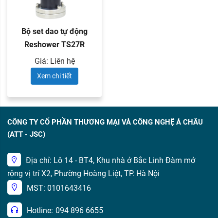
Bộ set dao tự động
Reshower TS27R
Giá: Liên hệ
Xem chi tiết
CÔNG TY CỔ PHẦN THƯƠNG MẠI VÀ CÔNG NGHỆ Á CHÂU
(ATT - JSC)
Địa chỉ: Lô 14 - BT4, Khu nhà ở Bắc Linh Đàm mở
rộng vị trí X2, Phường Hoàng Liệt, TP. Hà Nội
MST: 0101643416
Hotline:
094 896 6655