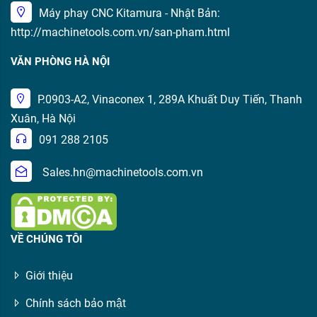
Máy phay CNC Kitamura - Nhật Bản:
http://machinetools.com.vn/san-pham.html
VĂN PHÒNG HÀ NỘI
P.0903-A2, Vinaconex 1, 289A Khuất Duy Tiến, Thanh
Xuân, Hà Nội
091 288 2105
Sales.hn@machinetools.com.vn
VỀ CHÚNG TÔI
Giới thiệu
Chính sách bảo mật