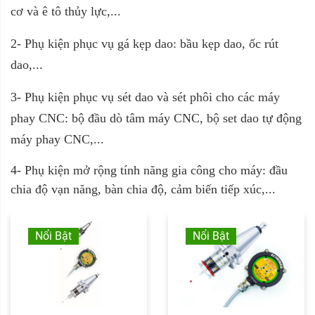
cơ và ê tô thủy lực,...
2- Phụ kiện phục vụ gá kẹp dao: bầu kẹp dao, ốc rút
dao,...
3- Phụ kiện phục vụ sét dao và sét phôi cho các máy
phay CNC: bộ đ
ầu dò tâm máy CNC, b
ộ set dao tự động
máy phay CNC,...
4- Phụ kiện mở rộng tính năng gia công cho máy: đầu
chia độ vạn năng, bàn chia độ, cảm biến tiếp xúc,...
Nổi Bật
Nổi Bật