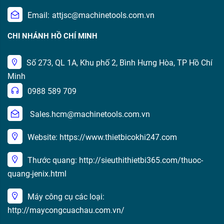
Email:
attjsc@machinetools.com.vn
CHI NHÁNH HỒ CHÍ MINH
Số 273, QL 1A, Khu phố 2, Bình Hưng Hòa, TP Hồ Chí
Minh
0988 589 709
Sales.hcm@machinetools.com.vn
Website: https://www.thietbicokhi247.com
Thước quang: http://sieuthithietbi365.com/thuoc-
quang-jenix.html
Máy công cụ các loại:
http://maycongcuachau.com.vn/