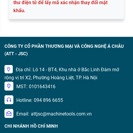
thư điện tử để lấy mã xác nhận thay đổi mật
khẩu.
CÔNG TY CỔ PHẦN THƯƠNG MẠI VÀ CÔNG NGHỆ Á CHÂU
(ATT - JSC)
Địa chỉ: Lô 14 - BT4, Khu nhà ở Bắc Linh Đàm mở
rộng vị trí X2, Phường Hoàng Liệt, TP. Hà Nội
MST: 0101643416
Hotline:
094 896 6655
Email:
attjsc@machinetools.com.vn
CHI NHÁNH HỒ CHÍ MINH