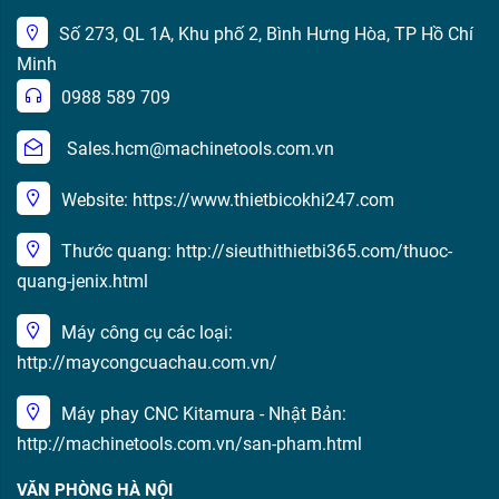
Số 273, QL 1A, Khu phố 2, Bình Hưng Hòa, TP Hồ Chí
Minh
0988 589 709
Sales.hcm@machinetools.com.vn
Website: https://www.thietbicokhi247.com
Thước quang: http://sieuthithietbi365.com/thuoc-
quang-jenix.html
Máy công cụ các loại:
http://maycongcuachau.com.vn/
Máy phay CNC Kitamura - Nhật Bản:
http://machinetools.com.vn/san-pham.html
VĂN PHÒNG HÀ NỘI