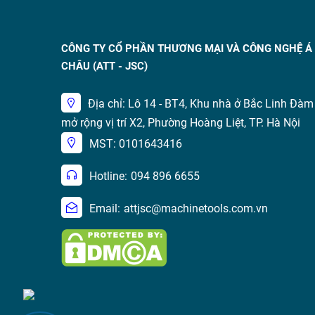
CÔNG TY CỔ PHẦN THƯƠNG MẠI VÀ CÔNG NGHỆ Á
CHÂU (ATT - JSC)
Địa chỉ: Lô 14 - BT4, Khu nhà ở Bắc Linh Đàm
mở rộng vị trí X2, Phường Hoàng Liệt, TP. Hà Nội
MST: 0101643416
Hotline:
094 896 6655
Email:
attjsc@machinetools.com.vn