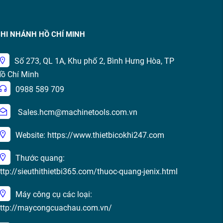
HI NHÁNH HỒ CHÍ MINH
Số 273, QL 1A, Khu phố 2, Bình Hưng Hòa, TP
ồ Chí Minh
0988 589 709
Sales.hcm@machinetools.com.vn
Website: https://www.thietbicokhi247.com
Thước quang:
ttp://sieuthithietbi365.com/thuoc-quang-jenix.html
Máy công cụ các loại:
ttp://maycongcuachau.com.vn/