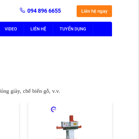
094 896 6655
Liên hệ ngay
VIDEO
LIÊN HỆ
TUYỂN DỤNG
ng giày, chế biến gỗ, v.v.