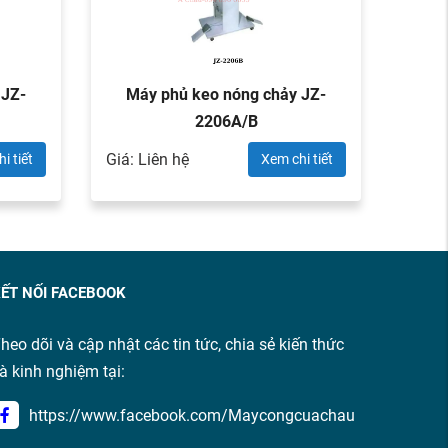
 JZ-
Máy phủ keo nóng chảy JZ-
2206A/B
Giá: Liên hệ
i tiết
Xem chi tiết
ẾT NỐI FACEBOOK
heo dõi và cập nhật các tin tức, chia sẻ kiến thức
à kinh nghiệm tại:
https://www.facebook.com/Maycongcuachau