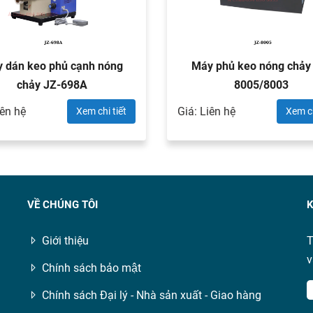
 dán keo phủ cạnh nóng
Máy phủ keo nóng chảy
chảy JZ-698A
8005/8003
iên hệ
Giá: Liên hệ
Xem chi tiết
Xem ch
VỀ CHÚNG TÔI
K
Giới thiệu
T
v
Chính sách bảo mật
Chính sách Đại lý - Nhà sản xuất - Giao hàng