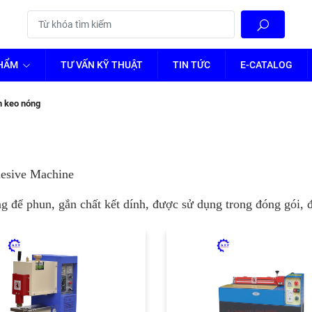
PHẨM
TƯ VẤN KỸ THUẬT
TIN TỨC
E-CATALOG
 keo nóng
esive Machine
để phun, gắn chất kết dính, được sử dụng trong đóng gói, đó