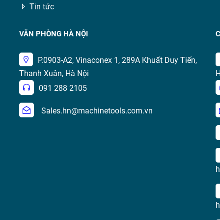
Tin tức
VĂN PHÒNG HÀ NỘI
C
P.0903-A2, Vinaconex 1, 289A Khuất Duy Tiến,
Thanh Xuân, Hà Nội
H
091 288 2105
Sales.hn@machinetools.com.vn
h
h