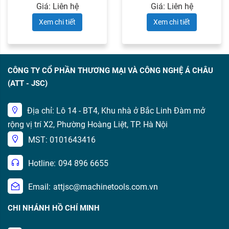
Giá: Liên hệ
Giá: Liên hệ
Xem chi tiết
Xem chi tiết
CÔNG TY CỔ PHẦN THƯƠNG MẠI VÀ CÔNG NGHỆ Á CHÂU
(ATT - JSC)
Địa chỉ: Lô 14 - BT4, Khu nhà ở Bắc Linh Đàm mở
rộng vị trí X2, Phường Hoàng Liệt, TP. Hà Nội
MST: 0101643416
Hotline:
094 896 6655
Email:
attjsc@machinetools.com.vn
CHI NHÁNH HỒ CHÍ MINH