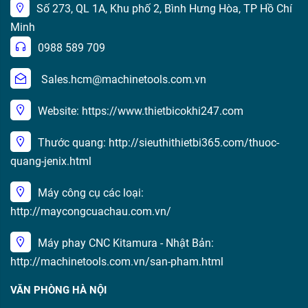
Số 273, QL 1A, Khu phố 2, Bình Hưng Hòa, TP Hồ Chí
Minh
0988 589 709
Sales.hcm@machinetools.com.vn
Website: https://www.thietbicokhi247.com
Thước quang: http://sieuthithietbi365.com/thuoc-
quang-jenix.html
Máy công cụ các loại:
http://maycongcuachau.com.vn/
Máy phay CNC Kitamura - Nhật Bản:
http://machinetools.com.vn/san-pham.html
VĂN PHÒNG HÀ NỘI