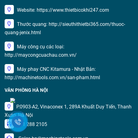
Website: https://www.thietbicokhi247.com
Thước quang: http://sieuthithietbi365.com/thuoc-
quang-jenix.html
Máy công cụ các loại:
http://maycongcuachau.com.vn/
Máy phay CNC Kitamura - Nhật Bản:
http://machinetools.com.vn/san-pham.html
VĂN PHÒNG HÀ NỘI
P.0903-A2, Vinaconex 1, 289A Khuất Duy Tiến, Thanh
Xuân, Hà Nội
091 288 2105