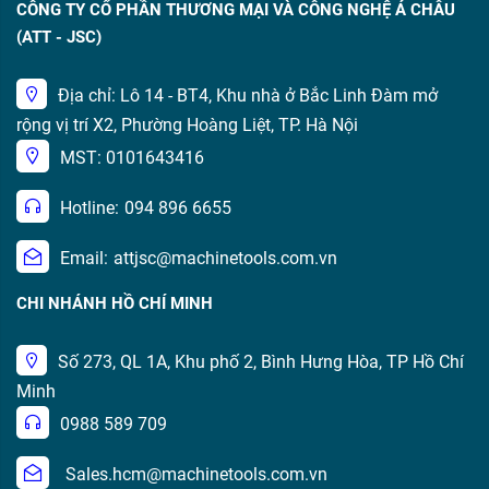
CÔNG TY CỔ PHẦN THƯƠNG MẠI VÀ CÔNG NGHỆ Á CHÂU
(ATT - JSC)
Địa chỉ: Lô 14 - BT4, Khu nhà ở Bắc Linh Đàm mở
rộng vị trí X2, Phường Hoàng Liệt, TP. Hà Nội
MST: 0101643416
Hotline:
094 896 6655
Email:
attjsc@machinetools.com.vn
CHI NHÁNH HỒ CHÍ MINH
Số 273, QL 1A, Khu phố 2, Bình Hưng Hòa, TP Hồ Chí
Minh
0988 589 709
Sales.hcm@machinetools.com.vn