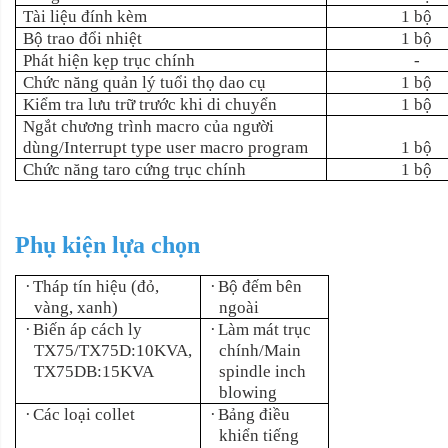
Tài liệu đính kèm
1 bộ
Bộ trao đổi nhiệt
1 bộ
Phát hiện kẹp trục chính
-
Chức năng quản lý tuổi thọ dao cụ
1 bộ
Kiểm tra lưu trữ trước khi di chuyển
1 bộ
Ngắt chương trình macro của người
dùng/Interrupt type user macro program
1 bộ
Chức năng taro cứng trục chính
1 bộ
Phụ kiện lựa chọn
·
Tháp tín hiệu (đỏ,
·
Bộ đếm bên
vàng, xanh)
ngoài
·
Biến áp cách ly
·
Làm mát trục
TX75/TX75D:10KVA,
chính/Main
TX75DB:15KVA
spindle inch
blowing
·
Các loại collet
·
Bảng điều
khiển tiếng