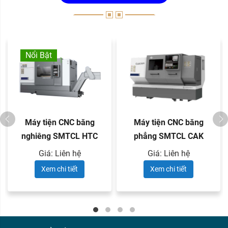
Nổi Bật
Máy tiện CNC băng
Máy tiện CNC băng
nghiêng SMTCL HTC
phẳng SMTCL CAK
series
series
Giá: Liên hệ
Giá: Liên hệ
Xem chi tiết
Xem chi tiết