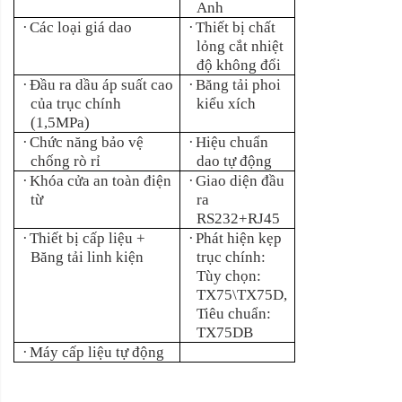
Anh
·
Các loại giá dao
·
Thiết bị chất
lỏng cắt nhiệt
độ không đổi
·
Đầu ra dầu áp suất cao
·
Băng tải phoi
của trục chính
kiểu xích
(1,5MPa)
·
Chức năng bảo vệ
·
Hiệu chuẩn
chống rò rỉ
dao tự động
·
Khóa cửa an toàn điện
·
Giao diện đầu
từ
ra
RS232+RJ45
·
Thiết bị cấp liệu +
·
Phát hiện kẹp
Băng tải linh kiện
trục chính:
Tùy chọn:
TX75\TX75D,
Tiêu chuẩn:
TX75DB
·
Máy cấp liệu tự động