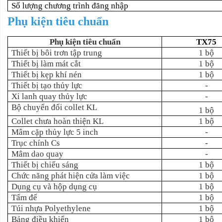
Số lượng chương trình đăng nhập
Phụ kiện tiêu chuẩn
Phụ kiện tiêu chuẩn
TX75
Thiết bị bôi trơn tập trung
1 bộ
Thiết bị làm mát cắt
1 bộ
Thiết bị kẹp khí nén
1 bộ
Thiết bị tạo thủy lực
-
Xi lanh quay thủy lực
-
Bộ chuyển đổi collet KL
1 bộ
Collet chưa hoàn thiện KL
1 bộ
Mâm cặp thủy lực 5 inch
-
Trục chính Cs
-
Mâm dao quay
-
Thiết bị chiếu sáng
1 bộ
Chức năng phát hiện cửa làm việc
1 bộ
Dụng cụ và hộp dụng cụ
1 bộ
Tấm đế
1 bộ
Túi nhựa Polyethylene
1 bộ
Bảng điều khiển
1 bộ