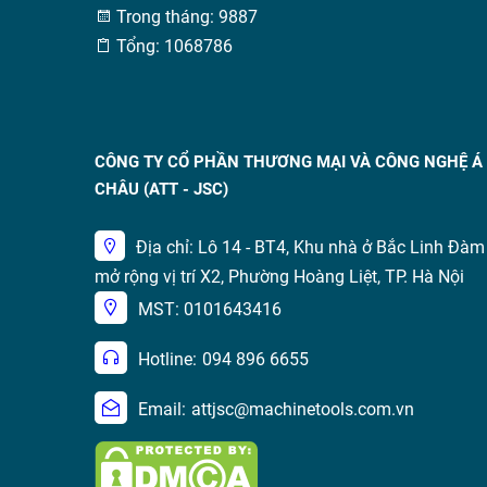
Trong tháng: 9887
Tổng: 1068786
CÔNG TY CỔ PHẦN THƯƠNG MẠI VÀ CÔNG NGHỆ Á
CHÂU (ATT - JSC)
Địa chỉ: Lô 14 - BT4, Khu nhà ở Bắc Linh Đàm
mở rộng vị trí X2, Phường Hoàng Liệt, TP. Hà Nội
MST: 0101643416
Hotline:
094 896 6655
Email:
attjsc@machinetools.com.vn