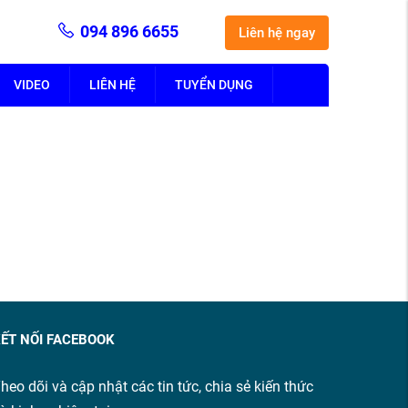
094 896 6655
Liên hệ ngay
VIDEO
LIÊN HỆ
TUYỂN DỤNG
ẾT NỐI FACEBOOK
heo dõi và cập nhật các tin tức, chia sẻ kiến thức