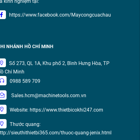
à kinh nghiệm tại:
https://www.facebook.com/Maycongcuachau
HI NHÁNH HỒ CHÍ MINH
Số 273, QL 1A, Khu phố 2, Bình Hưng Hòa, TP
ồ Chí Minh
0988 589 709
Sales.hcm@machinetools.com.vn
Website: https://www.thietbicokhi247.com
Thước quang:
ttp://sieuthithietbi365.com/thuoc-quang-jenix.html