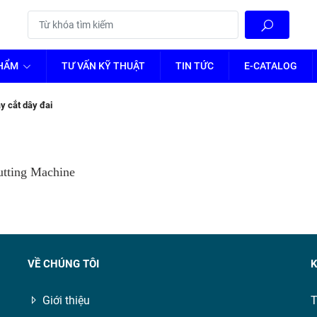
PHẨM
TƯ VẤN KỸ THUẬT
TIN TỨC
E-CATALOG
y cắt dây đai
utting Machine
VỀ CHÚNG TÔI
K
Giới thiệu
T