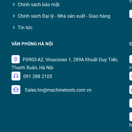
v
Chính sách bảo mật
Chính sách Đại lý - Nhà sản xuất - Giao hàng
Tin tức
VĂN PHÒNG HÀ NỘI
C
P.0903-A2, Vinaconex 1, 289A Khuất Duy Tiến,
Thanh Xuân, Hà Nội
H
091 288 2105
Sales.hn@machinetools.com.vn
h