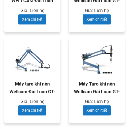
WELLCAM Đài Loan
Wellcam Đài Loan GT-
GT-16VS
12VS
Giá: Liên hệ
Giá: Liên hệ
Xem chi tiết
Xem chi tiết
Máy taro khí nén
Máy Taro khí nén
Wellcam Đài Loan GT-
Wellcam Đài Loan GT-
12HL
24VS
Giá: Liên hệ
Giá: Liên hệ
Xem chi tiết
Xem chi tiết