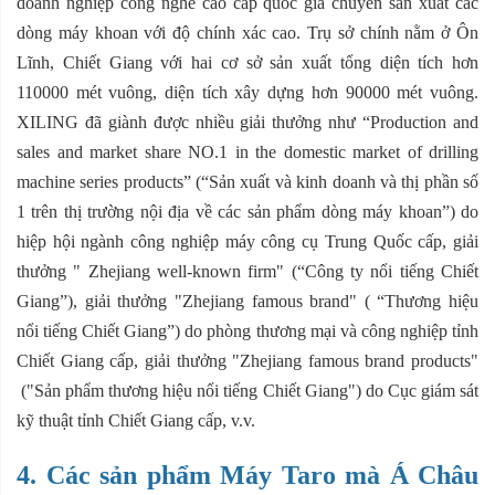
doanh nghiệp công nghê cao cấp quốc gia chuyên sản xuất các
dòng máy khoan với độ chính xác cao. Trụ sở chính nằm ở Ôn
Lĩnh, Chiết Giang với hai cơ sở sản xuất tổng diện tích hơn
110000 mét vuông, diện tích xây dựng hơn 90000 mét vuông.
XILING đã giành được nhiều giải thưởng như “Production and
sales and market share NO.1 in the domestic market of drilling
machine series products” (“Sản xuất và kinh doanh và thị phần số
1 trên thị trường nội địa về các sản phẩm dòng máy khoan”) do
hiệp hội ngành công nghiệp máy công cụ Trung Quốc cấp, giải
thưởng " Zhejiang well-known firm" (“Công ty nổi tiếng Chiết
Giang”), giải thưởng "Zhejiang famous brand" ( “Thương hiệu
nổi tiếng Chiết Giang”) do phòng thương mại và công nghiệp tỉnh
Chiết Giang cấp, giải thưởng "Zhejiang famous brand products"
("Sản phẩm thương hiệu nổi tiếng Chiết Giang") do Cục giám sát
kỹ thuật tỉnh Chiết Giang cấp, v.v.
4. Các sản phẩm Máy Taro mà Á Châu