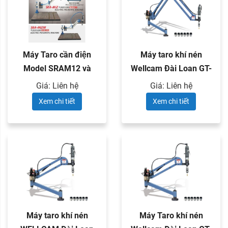
Máy Taro cần điện
Máy taro khí nén
Model SRAM12 và
Wellcam Đài Loan GT-
SRAM12W
12VL
Giá: Liên hệ
Giá: Liên hệ
Xem chi tiết
Xem chi tiết
Máy taro khí nén
Máy Taro khí nén