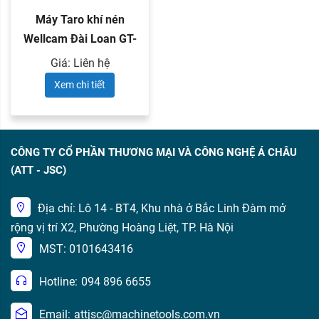
Máy Taro khí nén
Wellcam Đài Loan GT-
10VS
Giá: Liên hệ
Xem chi tiết
CÔNG TY CỔ PHẦN THƯƠNG MẠI VÀ CÔNG NGHỆ Á CHÂU
(ATT - JSC)
Địa chỉ: Lô 14 - BT4, Khu nhà ở Bắc Linh Đàm mở
rộng vị trí X2, Phường Hoàng Liệt, TP. Hà Nội
MST: 0101643416
Hotline:
094 896 6655
Email:
attjsc@machinetools.com.vn