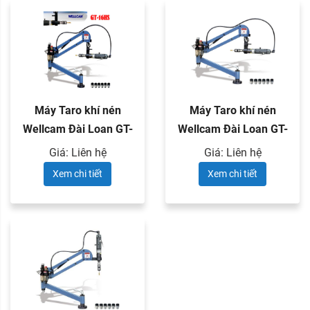
Máy Taro khí nén
Máy Taro khí nén
Wellcam Đài Loan GT-
Wellcam Đài Loan GT-
16HS
10HS
Giá: Liên hệ
Giá: Liên hệ
Xem chi tiết
Xem chi tiết