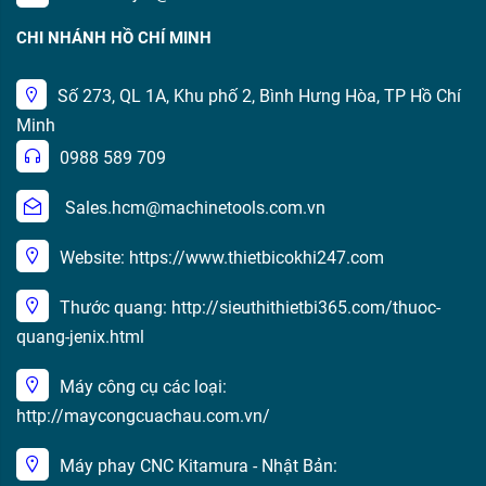
CHI NHÁNH HỒ CHÍ MINH
Số 273, QL 1A, Khu phố 2, Bình Hưng Hòa, TP Hồ Chí
Minh
0988 589 709
Sales.hcm@machinetools.com.vn
Website: https://www.thietbicokhi247.com
Thước quang: http://sieuthithietbi365.com/thuoc-
quang-jenix.html
Máy công cụ các loại:
http://maycongcuachau.com.vn/
Máy phay CNC Kitamura - Nhật Bản: