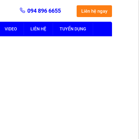
094 896 6655
Liên hệ ngay
VIDEO
LIÊN HỆ
TUYỂN DỤNG