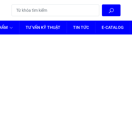
PHẨM
TƯ VẤN KỸ THUẬT
TIN TỨC
E-CATALOG