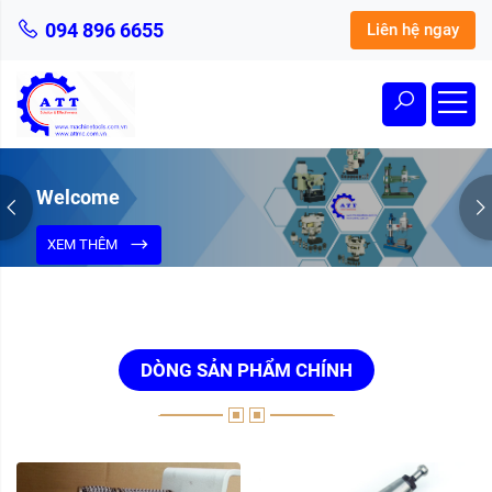
094 896 6655
Liên hệ ngay
Mang Đến Cho Bạn Sản Phẩm Và Dịch Vụ
Tốt Nhất
XEM THÊM
DÒNG SẢN PHẨM CHÍNH