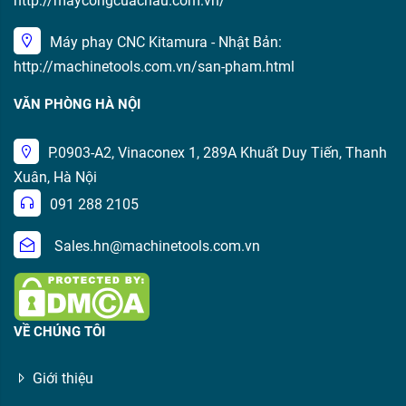
http://maycongcuachau.com.vn/
Máy phay CNC Kitamura - Nhật Bản:
http://machinetools.com.vn/san-pham.html
VĂN PHÒNG HÀ NỘI
P.0903-A2, Vinaconex 1, 289A Khuất Duy Tiến, Thanh
Xuân, Hà Nội
091 288 2105
Sales.hn@machinetools.com.vn
VỀ CHÚNG TÔI
Giới thiệu