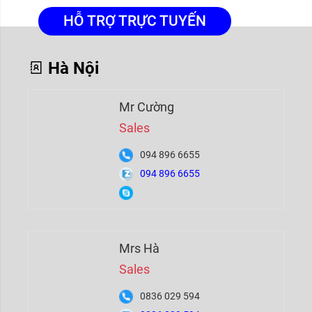
HỖ TRỢ TRỰC TUYẾN
Hà Nội
Mr Cường
Sales
094 896 6655
094 896 6655
Mrs Hà
Sales
0836 029 594