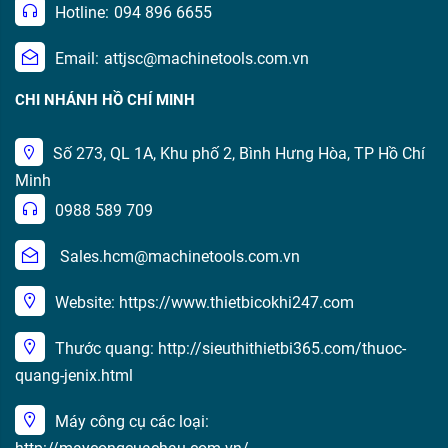
Hotline:
094 896 6655
Email:
attjsc@machinetools.com.vn
CHI NHÁNH HỒ CHÍ MINH
Số 273, QL 1A, Khu phố 2, Bình Hưng Hòa, TP Hồ Chí
Minh
0988 589 709
Sales.hcm@machinetools.com.vn
Website: https://www.thietbicokhi247.com
Thước quang: http://sieuthithietbi365.com/thuoc-
quang-jenix.html
Máy công cụ các loại: