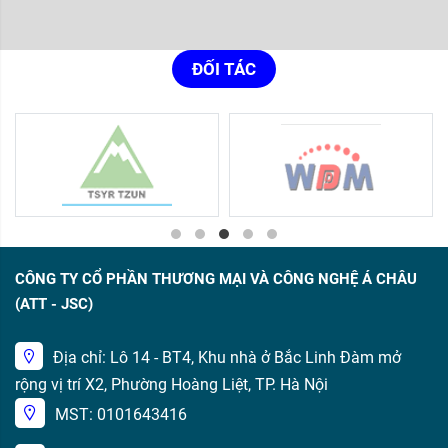
ĐỐI TÁC
CÔNG TY CỔ PHẦN THƯƠNG MẠI VÀ CÔNG NGHỆ Á CHÂU
(ATT - JSC)
Địa chỉ: Lô 14 - BT4, Khu nhà ở Bắc Linh Đàm mở
rộng vị trí X2, Phường Hoàng Liệt, TP. Hà Nội
MST: 0101643416