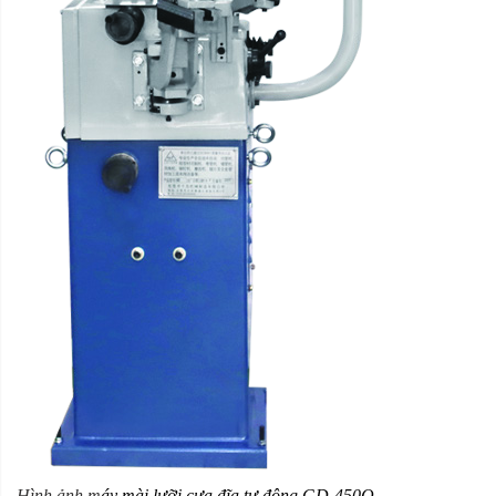
Hình ảnh m
áy mài lưỡi cưa đĩa
tự động
GD-450Q