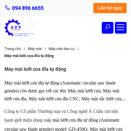
094 896 6655
Liên hệ ngay
Trang chủ
Máy mài
Máy mài dao cụ
Máy mài lưỡi cưa đĩa tự động
Máy mài lưỡi cưa đĩa tự động
Máy mài lưỡi cưa đĩa
tự động (Automatic circular saw blade
grinder) còn được gọi với các tên: Máy mài lưỡi cưa,
Máy mài
lưỡi cưa đĩa, Máy mài lưỡi cưa đĩa CNC, Máy mài sắc lưỡi cưa,...
Công ty Cổ phần Thương mại và Công nghệ Á Châu xin hân
hạnh giới thiệu dòng m
áy mài lưỡi cưa đĩa
tự động
(Automatic
circular saw blade grinder) model:
GD-450Q,
Máy mài lưỡi cưa