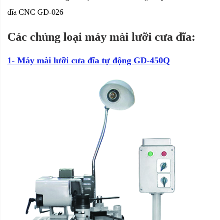
đĩa CNC GD-026
Các chủng loại máy mài lưỡi cưa đĩa:
1- Máy mài lưỡi cưa đĩa tự động GD-450Q