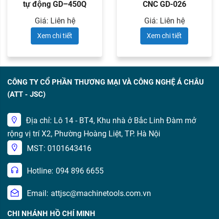
tự động GD–450Q
CNC GD-026
Giá: Liên hệ
Giá: Liên hệ
Xem chi tiết
Xem chi tiết
CÔNG TY CỔ PHẦN THƯƠNG MẠI VÀ CÔNG NGHỆ Á CHÂU
(ATT - JSC)
Địa chỉ: Lô 14 - BT4, Khu nhà ở Bắc Linh Đàm mở
rộng vị trí X2, Phường Hoàng Liệt, TP. Hà Nội
MST: 0101643416
Hotline:
094 896 6655
Email:
attjsc@machinetools.com.vn
CHI NHÁNH HỒ CHÍ MINH