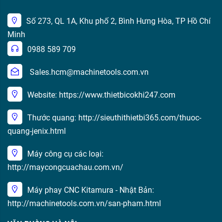
Số 273, QL 1A, Khu phố 2, Bình Hưng Hòa, TP Hồ Chí
Minh
0988 589 709
Sales.hcm@machinetools.com.vn
Website: https://www.thietbicokhi247.com
Thước quang: http://sieuthithietbi365.com/thuoc-
quang-jenix.html
Máy công cụ các loại:
http://maycongcuachau.com.vn/
Máy phay CNC Kitamura - Nhật Bản:
http://machinetools.com.vn/san-pham.html