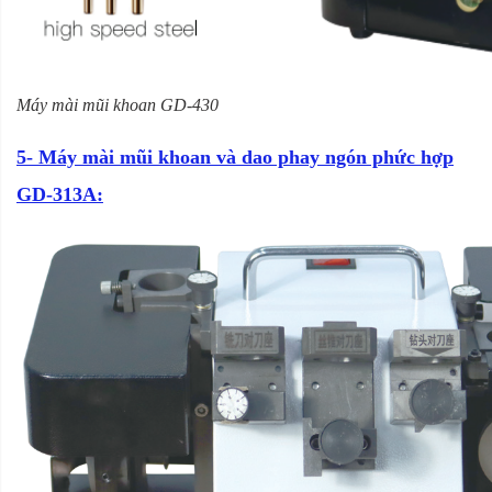
Máy mài mũi khoan GD-430
5- Máy mài mũi khoan và dao phay ngón phức hợp
GD-313A: