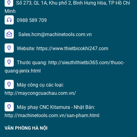
Số 273, QL 1A, Khu phố 2, Bình Hưng Hòa, TP Hồ Chí
Minh
0988 589 709
Sales.hcm@machinetools.com.vn
Website: https://www.thietbicokhi247.com
Thước quang: http://sieuthithietbi365.com/thuoc-
quang-jenix.html
Máy công cụ các loại:
http://maycongcuachau.com.vn/
Máy phay CNC Kitamura - Nhật Bản:
http://machinetools.com.vn/san-pham.html
VĂN PHÒNG HÀ NỘI