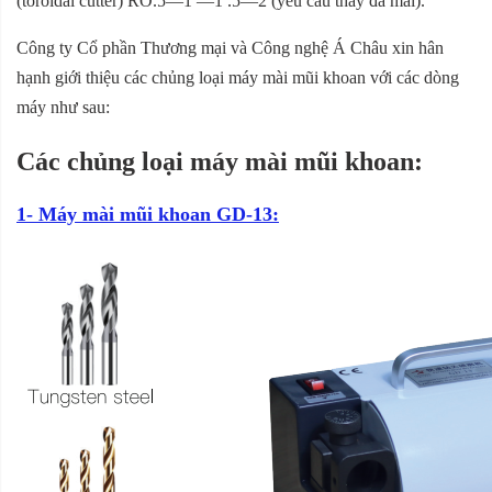
(toroidal cutter) RO.5—1 —1 .5—2 (yêu cầu thay đá mài).
Công ty Cổ phần Thương mại và Công nghệ Á Châu xin hân
hạnh giới thiệu các chủng loại máy mài mũi khoan với các dòng
máy như sau:
Các chủng loại máy mài mũi khoan:
1- Máy mài mũi khoan GD-13: