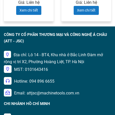
Giá: Liên hệ
Giá: Liên hệ
Xem chi tiết
Xem chi tiết
CÔNG TY CỔ PHẦN THƯƠNG MẠI VÀ CÔNG NGHỆ Á CHÂU
(ATT - JSC)
Địa chỉ: Lô 14 - BT4, Khu nhà ở Bắc Linh Đàm mở
rộng vị trí X2, Phường Hoàng Liệt, TP. Hà Nội
MST: 0101643416
Hotline:
094 896 6655
Email:
attjsc@machinetools.com.vn
CHI NHÁNH HỒ CHÍ MINH