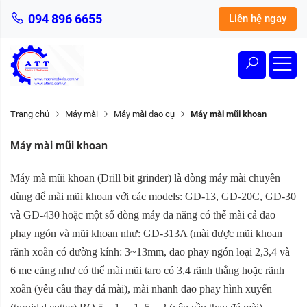
094 896 6655
Liên hệ ngay
Trang chủ
Máy mài
Máy mài dao cụ
Máy mài mũi khoan
Máy mài mũi khoan
Máy mà mũi khoan (Drill bit grinder) là dòng máy mài chuyên
dùng để mài mũi khoan với các models: GD-13, GD-20C, GD-30
và GD-430 hoặc một số dòng máy đa năng có thể mài cả dao
phay ngón và mũi khoan như: GD-313A (mài được mũi khoan
rãnh xoắn có đường kính: 3~13mm, dao phay ngón loại 2,3,4 và
6 me cũng như có thể mài mũi taro có 3,4 rãnh thẳng hoặc rãnh
xoắn (yêu cầu thay đá mài), mài nhanh dao phay hình xuyến