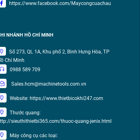
https://www.facebook.com/Maycongcuachau
HI NHÁNH HỒ CHÍ MINH
Số 273, QL 1A, Khu phố 2, Bình Hưng Hòa, TP
ồ Chí Minh
0988 589 709
Sales.hcm@machinetools.com.vn
Website: https://www.thietbicokhi247.com
Thước quang:
ttp://sieuthithietbi365.com/thuoc-quang-jenix.html
Máy công cụ các loại: