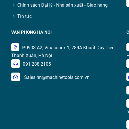
Chính sách Đại lý - Nhà sản xuất - Giao hàng
Tin tức
VĂN PHÒNG HÀ NỘI
C
P.0903-A2, Vinaconex 1, 289A Khuất Duy Tiến,
Thanh Xuân, Hà Nội
H
091 288 2105
Sales.hn@machinetools.com.vn
h