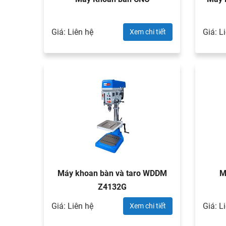
Giá: Liên hệ
Giá: L
Xem chi tiết
Máy khoan bàn và taro WDDM
M
Z4132G
Giá: Liên hệ
Giá: L
Xem chi tiết