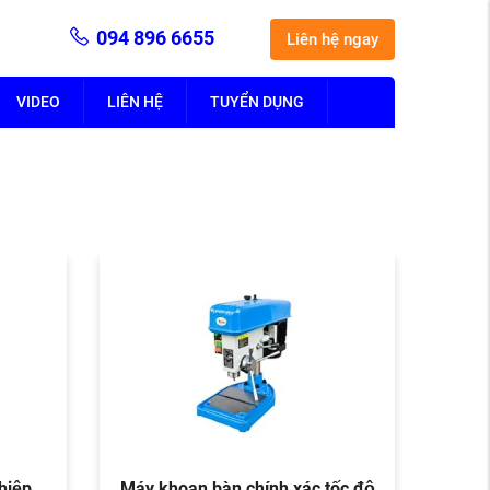
094 896 6655
Liên hệ ngay
VIDEO
LIÊN HỆ
TUYỂN DỤNG
iệp
Máy khoan bàn chính xác tốc độ