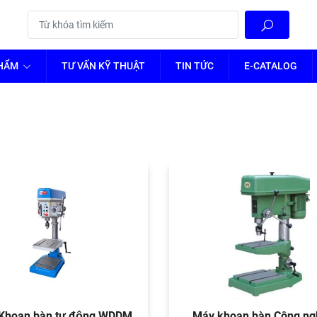
PHẨM
TƯ VẤN KỸ THUẬT
TIN TỨC
E-CATALOG
Khoan bàn tự động WDDM
Máy khoan bàn Công ngh