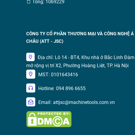
Tổng: 1069229
CÔNG TY CỔ PHẦN THƯƠNG MẠI VÀ CÔNG NGHỆ Á
CHÂU (ATT - JSC)
Địa chỉ: Lô 14 - BT4, Khu nhà ở Bắc Linh Đàm
mở rộng vị trí X2, Phường Hoàng Liệt, TP. Hà Nội
MST: 0101643416
Hotline:
094 896 6655
Email:
attjsc@machinetools.com.vn