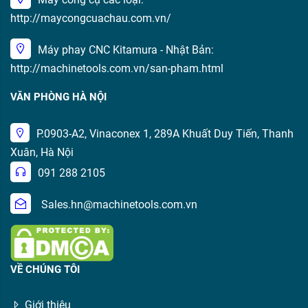
http://maycongcuachau.com.vn/
Máy phay CNC Kitamura - Nhật Bản:
http://machinetools.com.vn/san-pham.html
VĂN PHÒNG HÀ NỘI
P.0903-A2, Vinaconex 1, 289A Khuất Duy Tiến, Thanh
Xuân, Hà Nội
091 288 2105
Sales.hn@machinetools.com.vn
VỀ CHÚNG TÔI
Giới thiệu