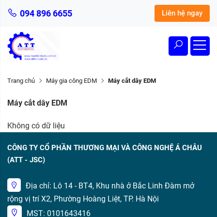
094 896 6655
Liên hệ ngay
Trang chủ
Máy gia công EDM
Máy cắt dây EDM
Máy cắt dây EDM
Không có dữ liệu
CÔNG TY CỔ PHẦN THƯƠNG MẠI VÀ CÔNG NGHỆ Á CHÂU
(ATT - JSC)
Địa chỉ: Lô 14 - BT4, Khu nhà ở Bắc Linh Đàm mở
rộng vị trí X2, Phường Hoàng Liệt, TP. Hà Nội
MST: 0101643416