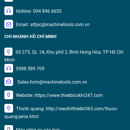
Hotline:
094 896 6655
Email:
attjsc@machinetools.com.vn
CHI NHÁNH HỒ CHÍ MINH
Số 273, QL 1A, Khu phố 2, Bình Hưng Hòa, TP Hồ Chí
Minh
0988 589 709
Sales.hcm@machinetools.com.vn
Website: https://www.thietbicokhi247.com
Thước quang: http://sieuthithietbi365.com/thuoc-
quang-jenix.html
Máy công cụ các loại: