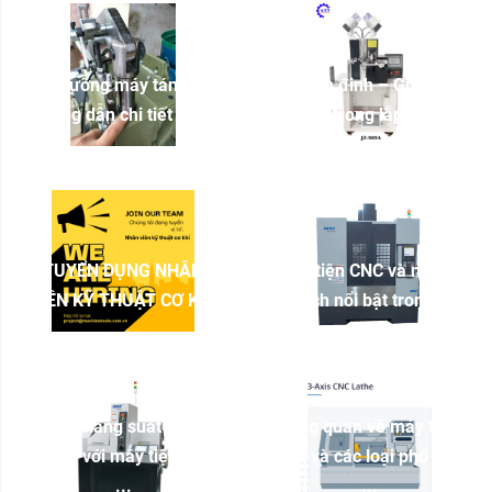
Bảo dưỡng máy tán đinh:
Máy tán đinh – Giải pháp
Hướng dẫn chi tiết để ...
tối ưu trong lắp ráp ...
TUYỂN DỤNG NHÂN
Máy tiện CNC và những
VIÊN KỸ THUẬT CƠ KHÍ
lợi ích nổi bật trong ...
Tối ưu năng suất xưởng
Tổng quan về máy tiện
cơ khí với máy tiện CNC
CNC và các loại phổ biến
...
...