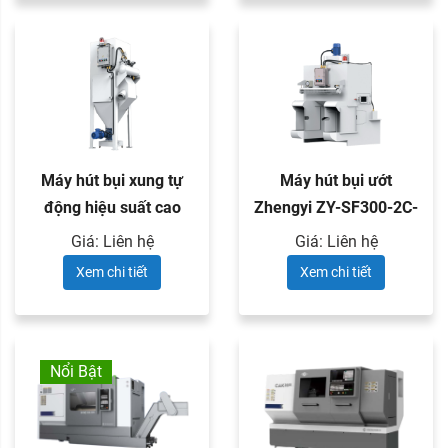
Máy hút bụi xung tự
Máy hút bụi ướt
động hiệu suất cao
Zhengyi ZY-SF300-2C-
Zhengyi ...
1
Giá: Liên hệ
Giá: Liên hệ
Xem chi tiết
Xem chi tiết
Nổi Bật