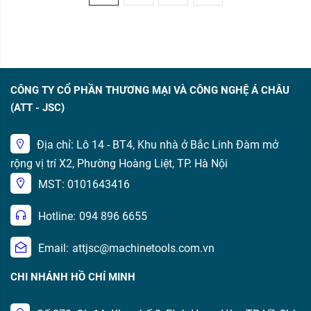
CÔNG TY CỔ PHẦN THƯƠNG MẠI VÀ CÔNG NGHỆ Á CHÂU
(ATT - JSC)
Địa chỉ: Lô 14 - BT4, Khu nhà ở Bắc Linh Đàm mở
rộng vị trí X2, Phường Hoàng Liệt, TP. Hà Nội
MST: 0101643416
Hotline:
094 896 6655
Email:
attjsc@machinetools.com.vn
CHI NHÁNH HỒ CHÍ MINH