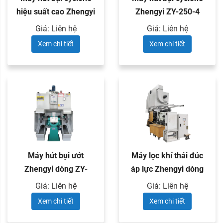
hiệu suất cao Zhengyi
Zhengyi ZY-250-4
ZY-250-5
Giá: Liên hệ
Giá: Liên hệ
Xem chi tiết
Xem chi tiết
Máy hút bụi ướt
Máy lọc khí thải đúc
Zhengyi dòng ZY-
áp lực Zhengyi dòng
SF300
ZY-JH
Giá: Liên hệ
Giá: Liên hệ
Xem chi tiết
Xem chi tiết