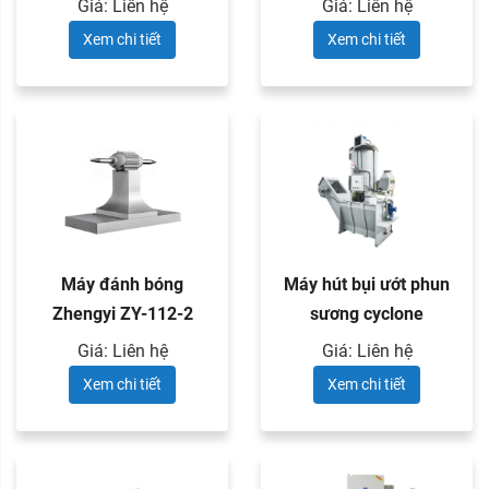
Giá: Liên hệ
Giá: Liên hệ
Xem chi tiết
Xem chi tiết
Máy đánh bóng
Máy hút bụi ướt phun
Zhengyi ZY-112-2
sương cyclone
Zhengyi ...
Giá: Liên hệ
Giá: Liên hệ
Xem chi tiết
Xem chi tiết