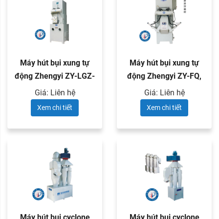
Máy hút bụi xung tự
Máy hút bụi xung tự
động Zhengyi ZY-LGZ-
động Zhengyi ZY-FQ,
PS-1
ZY-FC ...
Giá: Liên hệ
Giá: Liên hệ
Xem chi tiết
Xem chi tiết
Máy hút bụi cyclone
Máy hút bụi cyclone