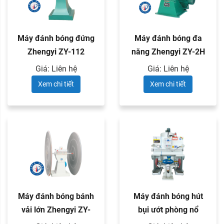
Máy đánh bóng đứng
Máy đánh bóng đa
Zhengyi ZY-112
năng Zhengyi ZY-2H
và ZY-4H
Giá: Liên hệ
Giá: Liên hệ
Xem chi tiết
Xem chi tiết
Máy đánh bóng bánh
Máy đánh bóng hút
vải lớn Zhengyi ZY-
bụi ướt phòng nổ
H200
Zhengyi ZY-312