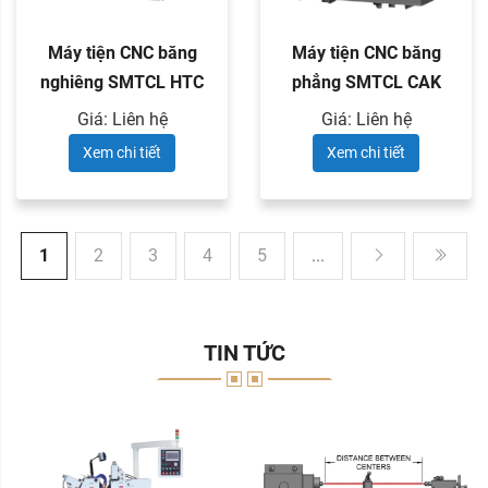
Máy tiện CNC băng
Máy tiện CNC băng
nghiêng SMTCL HTC
phẳng SMTCL CAK
series
series
Giá: Liên hệ
Giá: Liên hệ
Xem chi tiết
Xem chi tiết
1
2
3
4
5
...
TIN TỨC