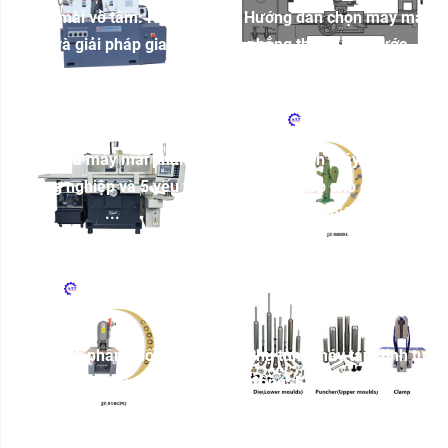
Máy mài vô tâm: Nguyên
Hướng dẫn chọn máy mài
lý và giải pháp gia ...
phẳng theo kích thước ...
Báo giá máy mài phẳng
Cách chọn máy tán đinh
công nghiệp và 5 yếu tố
phù hợp cho doanh
...
nghiệp
Đại diện phân phối chính
Phụ tùng máy tán đinh tự
hãng máy tán đinh ...
động: Khuôn, chày và ...