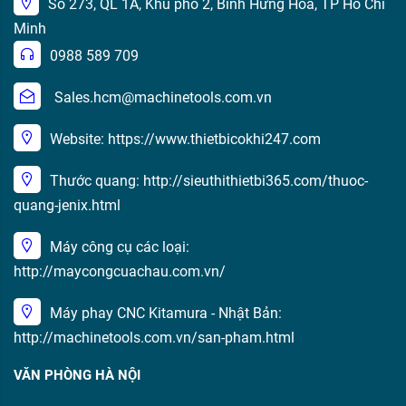
Số 273, QL 1A, Khu phố 2, Bình Hưng Hòa, TP Hồ Chí
Minh
0988 589 709
Sales.hcm@machinetools.com.vn
Website: https://www.thietbicokhi247.com
Thước quang: http://sieuthithietbi365.com/thuoc-
quang-jenix.html
Máy công cụ các loại:
http://maycongcuachau.com.vn/
Máy phay CNC Kitamura - Nhật Bản:
http://machinetools.com.vn/san-pham.html
VĂN PHÒNG HÀ NỘI