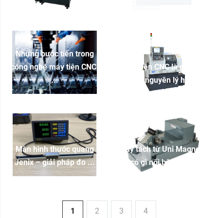
Những bước tiến trong
công nghệ máy tiện CNC:
Máy tiện CNC là gì? Cấu
...
tạo và nguyên lý hoạt ...
Màn hình thước quang
Máy tách từ Uni Magnetic
Jenix – giải pháp đo ...
có gì nổi bật? So ...
1
2
3
4