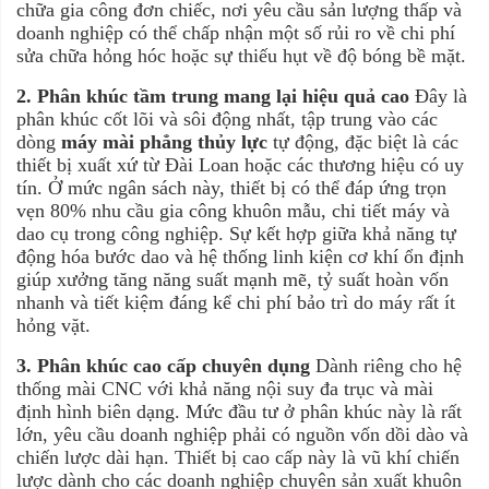
chữa gia công đơn chiếc, nơi yêu cầu sản lượng thấp và
doanh nghiệp có thể chấp nhận một số rủi ro về chi phí
sửa chữa hỏng hóc hoặc sự thiếu hụt về độ bóng bề mặt.
2. Phân khúc tầm trung mang lại hiệu quả cao
Đây là
phân khúc cốt lõi và sôi động nhất, tập trung vào các
dòng
máy mài phẳng thủy lực
tự động, đặc biệt là các
thiết bị xuất xứ từ Đài Loan hoặc các thương hiệu có uy
tín. Ở mức ngân sách này, thiết bị có thể đáp ứng trọn
vẹn 80% nhu cầu gia công khuôn mẫu, chi tiết máy và
dao cụ trong công nghiệp. Sự kết hợp giữa khả năng tự
động hóa bước dao và hệ thống linh kiện cơ khí ổn định
giúp xưởng tăng năng suất mạnh mẽ, tỷ suất hoàn vốn
nhanh và tiết kiệm đáng kể chi phí bảo trì do máy rất ít
hỏng vặt.
3. Phân khúc cao cấp chuyên dụng
Dành riêng cho hệ
thống mài CNC với khả năng nội suy đa trục và mài
định hình biên dạng. Mức đầu tư ở phân khúc này là rất
lớn, yêu cầu doanh nghiệp phải có nguồn vốn dồi dào và
chiến lược dài hạn. Thiết bị cao cấp này là vũ khí chiến
lược dành cho các doanh nghiệp chuyên sản xuất khuôn