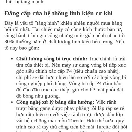
thiết bị tăng mạnh.
Đẳng cấp của hệ thống linh kiện cơ khí
Đây là yếu tố "tàng hình" khiến nhiều người mua hàng
bối rối nhất. Hai chiếc máy có cùng kích thước bàn từ,
cùng hành trình gia công nhưng mức giá chênh nhau tới
30% thường nằm ở chất lượng linh kiện bên trong. Yếu
tố này bao gồm:
Chất lượng vòng bi trục chính:
Trục chính là trái
tim của thiết bị. Nếu máy sử dụng vòng bi tiếp xúc
góc siêu chính xác cấp P4 (tiêu chuẩn cao nhất),
chi phí sẽ đắt hơn nhiều lần so với các loại vòng bi
công nghiệp phổ thông. Vòng bi cấp P4 đảm bảo
độ đảo đầu trục cực thấp, giữ cho bề mặt phôi đạt
độ bóng như gương.
Công nghệ xử lý băng dẫn hướng:
Việc rãnh
trượt bằng gang được phay phẳng rồi lắp ráp sẽ rẻ
hơn rất nhiều so với việc rãnh trượt được dán lớp
vật liệu chống mài mòn Turcite. Hơn thế nữa, quy
trình cạo rà tay thủ công trên bề mặt Turcite đòi hỏi