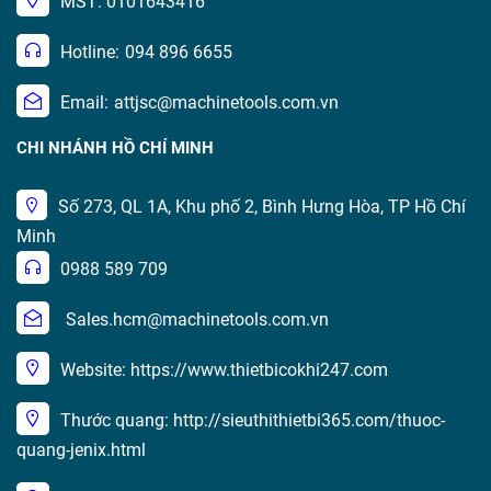
MST: 0101643416
Hotline:
094 896 6655
Email:
attjsc@machinetools.com.vn
CHI NHÁNH HỒ CHÍ MINH
Số 273, QL 1A, Khu phố 2, Bình Hưng Hòa, TP Hồ Chí
Minh
0988 589 709
Sales.hcm@machinetools.com.vn
Website: https://www.thietbicokhi247.com
Thước quang: http://sieuthithietbi365.com/thuoc-
quang-jenix.html