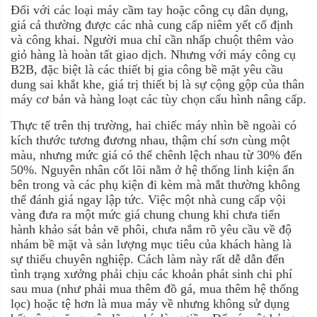
Đối với các loại máy cầm tay hoặc công cụ dân dụng,
giá cả thường được các nhà cung cấp niêm yết cố định
và công khai. Người mua chỉ cần nhấp chuột thêm vào
giỏ hàng là hoàn tất giao dịch. Nhưng với máy công cụ
B2B, đặc biệt là các thiết bị gia công bề mặt yêu cầu
dung sai khắt khe, giá trị thiết bị là sự cộng gộp của thân
máy cơ bản và hàng loạt các tùy chọn cấu hình nâng cấp.
Thực tế trên thị trường, hai chiếc máy nhìn bề ngoài có
kích thước tương đương nhau, thậm chí sơn cùng một
màu, nhưng mức giá có thể chênh lệch nhau từ 30% đến
50%. Nguyên nhân cốt lõi nằm ở hệ thống linh kiện ẩn
bên trong và các phụ kiện đi kèm mà mắt thường không
thể đánh giá ngay lập tức. Việc một nhà cung cấp vội
vàng đưa ra một mức giá chung chung khi chưa tiến
hành khảo sát bản vẽ phôi, chưa nắm rõ yêu cầu về độ
nhám bề mặt và sản lượng mục tiêu của khách hàng là
sự thiếu chuyên nghiệp. Cách làm này rất dễ dẫn đến
tình trạng xưởng phải chịu các khoản phát sinh chi phí
sau mua (như phải mua thêm đồ gá, mua thêm hệ thống
lọc) hoặc tệ hơn là mua máy về nhưng không sử dụng