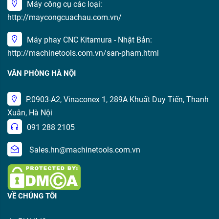
Máy công cụ các loại:
http://maycongcuachau.com.vn/
Máy phay CNC Kitamura - Nhật Bản:
http://machinetools.com.vn/san-pham.html
VĂN PHÒNG HÀ NỘI
P.0903-A2, Vinaconex 1, 289A Khuất Duy Tiến, Thanh
Xuân, Hà Nội
091 288 2105
Sales.hn@machinetools.com.vn
VỀ CHÚNG TÔI