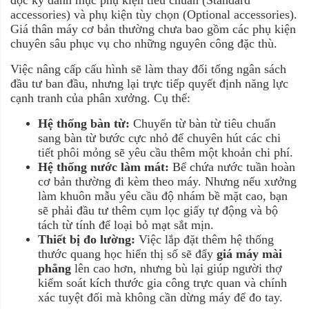
đọc kỹ danh mục phụ kiện tiêu chuẩn (Standard
accessories) và phụ kiện tùy chọn (Optional accessories).
Giá thân máy cơ bản thường chưa bao gồm các phụ kiện
chuyên sâu phục vụ cho những nguyên công đặc thù.
Việc nâng cấp cấu hình sẽ làm thay đổi tổng ngân sách
đầu tư ban đầu, nhưng lại trực tiếp quyết định năng lực
cạnh tranh của phân xưởng. Cụ thể:
Hệ thống bàn từ:
Chuyển từ bàn từ tiêu chuẩn
sang bàn từ bước cực nhỏ để chuyên hút các chi
tiết phôi mỏng sẽ yêu cầu thêm một khoản chi phí.
Hệ thống nước làm mát:
Bể chứa nước tuần hoàn
cơ bản thường đi kèm theo máy. Nhưng nếu xưởng
làm khuôn mẫu yêu cầu độ nhám bề mặt cao, bạn
sẽ phải đầu tư thêm cụm lọc giấy tự động và bộ
tách từ tính để loại bỏ mạt sắt mịn.
Thiết bị đo lường:
Việc lắp đặt thêm hệ thống
thước quang học hiển thị số sẽ đẩy
giá máy mài
phẳng
lên cao hơn, nhưng bù lại giúp người thợ
kiểm soát kích thước gia công trực quan và chính
xác tuyệt đối mà không cần dừng máy để đo tay.