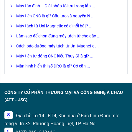
Máy tán đinh – Giải pháp tối ưu trong lắp ...
Máy tiện CNC là gì? Cấu tạo và nguyên lý ...
Máy tách từ Uni Magnetic có gì nổi bật? ...
Làm sao để chọn đúng máy tách từ cho dây ...
Cách bảo dưỡng máy tách từ Uni Magnetic ...
Máy tiện tự động CNC kiểu Thuỵ Sĩ là gì? ...
Màn hình hiển thị số DRO là gì? Có cần ...
CÔNG TY CỔ PHẦN THƯƠNG MẠI VÀ CÔNG NGHỆ Á CHÂU
(ATT - JSC)
Địa chỉ: Lô 14 - BT4, Khu nhà ở Bắc Linh Đàm mở
rộng vị trí X2, Phường Hoàng Liệt, TP. Hà Nội