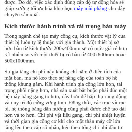
được. Do đó, việc xác định đúng cấp độ tự động hóa sẽ
giúp xưởng tối ưu hóa khi chọn
máy mài phẳng
cho dây
chuyền sản xuất.
Kích thước hành trình và tải trọng bàn máy
Trong ngành chế tạo máy công cụ, kích thước vật lý của
thiết bị luôn tỷ lệ thuận với giá thành. Một thiết bị sở
hữu bàn từ kích thước 200x400mm sẽ có mức giá rẻ hơn
rất nhiều so với một thiết bị có bàn từ 400x800mm hoặc
500x1000mm.
Sự gia tăng chi phí này không chỉ nằm ở diện tích của
mặt bàn, mà nó kéo theo sự nâng cấp của toàn bộ hệ
thống khung gầm. Khi hành trình gia công lớn hơn, tải
trọng phôi nặng hơn, nhà sản xuất bắt buộc phải đúc một
bệ máy bằng gang to hơn, dày hơn để hấp thụ rung động
và duy trì độ cứng vững tĩnh. Đồng thời, các trục vít me
bi, hệ thống băng dẫn hướng cũng phải được chế tạo dài
hơn và to hơn. Chi phí vật liệu gang, chi phí nhiệt luyện
và thời gian gia công cơ khí cho một thân máy cỡ lớn
tăng lên theo cấp số nhân, kéo theo tổng chi phí đầu tư