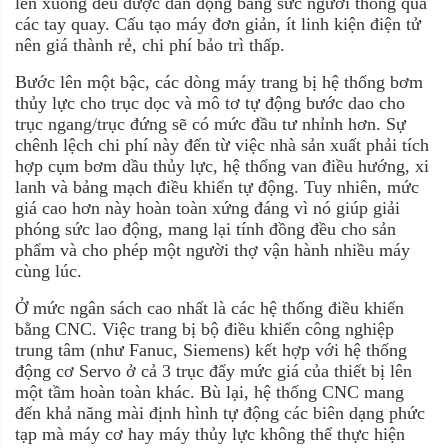
lên xuống đều được dẫn động bằng sức người thông qua
các tay quay. Cấu tạo máy đơn giản, ít linh kiện điện tử
nên giá thành rẻ, chi phí bảo trì thấp.
Bước lên một bậc, các dòng máy trang bị hệ thống bơm
thủy lực cho trục dọc và mô tơ tự động bước dao cho
trục ngang/trục đứng sẽ có mức đầu tư nhỉnh hơn. Sự
chênh lệch chi phí này đến từ việc nhà sản xuất phải tích
hợp cụm bơm dầu thủy lực, hệ thống van điều hướng, xi
lanh và bảng mạch điều khiển tự động. Tuy nhiên, mức
giá cao hơn này hoàn toàn xứng đáng vì nó giúp giải
phóng sức lao động, mang lại tính đồng đều cho sản
phẩm và cho phép một người thợ vận hành nhiều máy
cùng lúc.
Ở mức ngân sách cao nhất là các hệ thống điều khiển
bằng CNC. Việc trang bị bộ điều khiển công nghiệp
trung tâm (như Fanuc, Siemens) kết hợp với hệ thống
động cơ Servo ở cả 3 trục đẩy mức giá của thiết bị lên
một tầm hoàn toàn khác. Bù lại, hệ thống CNC mang
đến khả năng mài định hình tự động các biên dạng phức
tạp mà máy cơ hay máy thủy lực không thể thực hiện