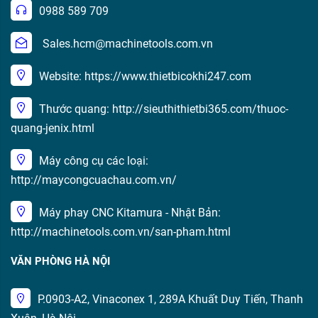
0988 589 709
Sales.hcm@machinetools.com.vn
Website: https://www.thietbicokhi247.com
Thước quang: http://sieuthithietbi365.com/thuoc-
quang-jenix.html
Máy công cụ các loại:
http://maycongcuachau.com.vn/
Máy phay CNC Kitamura - Nhật Bản:
http://machinetools.com.vn/san-pham.html
VĂN PHÒNG HÀ NỘI
P.0903-A2, Vinaconex 1, 289A Khuất Duy Tiến, Thanh