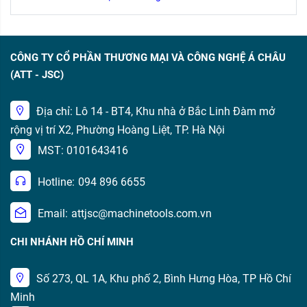
CÔNG TY CỔ PHẦN THƯƠNG MẠI VÀ CÔNG NGHỆ Á CHÂU
(ATT - JSC)
Địa chỉ: Lô 14 - BT4, Khu nhà ở Bắc Linh Đàm mở
rộng vị trí X2, Phường Hoàng Liệt, TP. Hà Nội
MST: 0101643416
Hotline:
094 896 6655
Email:
attjsc@machinetools.com.vn
CHI NHÁNH HỒ CHÍ MINH
Số 273, QL 1A, Khu phố 2, Bình Hưng Hòa, TP Hồ Chí
Minh