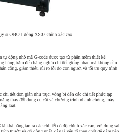
hụy sĩ OBOT dòng XS07 chính xác cao
n tự động nhờ mã G-code được tạo từ phần mềm thiết kế
ng hàng trăm đến hàng nghìn chi tiết giống nhau mà không cần
hân công, giảm thiểu rủi ro lỗi do con người và tối ưu quy trình
 chi tiết đơn giản như trục, vòng bi đến các chi tiết phức tạp
hả năng thay đổi dụng cụ cắt và chương trình nhanh chóng, máy
àng loạt.
 khả năng tạo ra các chi tiết có độ chính xác cao, với dung sai
 kích thước và độ đồng nhất, đây là yếu tố then chốt để đảm bảo