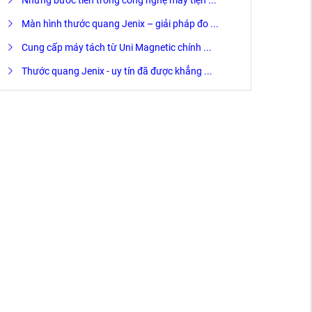
Những bước tiến trong công nghệ máy tiện ...
Màn hình thước quang Jenix – giải pháp đo ...
Cung cấp máy tách từ Uni Magnetic chính ...
Thước quang Jenix - uy tín đã được khẳng ...