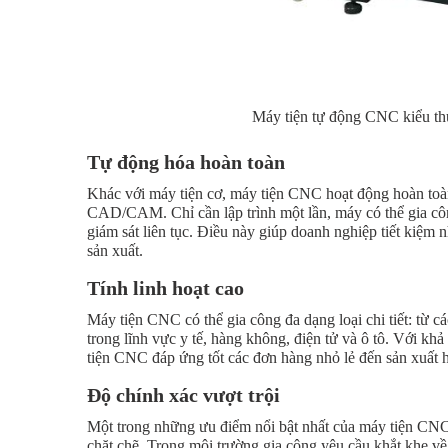
Máy tiện tự động CNC kiểu t
Tự động hóa hoàn toàn
Khác với máy tiện cơ, máy tiện CNC hoạt động hoàn toà
CAD/CAM. Chỉ cần lập trình một lần, máy có thể gia cô
giám sát liên tục. Điều này giúp doanh nghiệp tiết kiệm n
sản xuất.
Tính linh hoạt cao
Máy tiện CNC có thể gia công đa dạng loại chi tiết: từ các
trong lĩnh vực y tế, hàng không, điện tử và ô tô. Với k
tiện CNC đáp ứng tốt các đơn hàng nhỏ lẻ đến sản xuất h
Độ chính xác vượt trội
Một trong những ưu điểm nổi bật nhất của máy tiện CNC là
chặt chẽ. Trong môi trường gia công yêu cầu khắt khe về