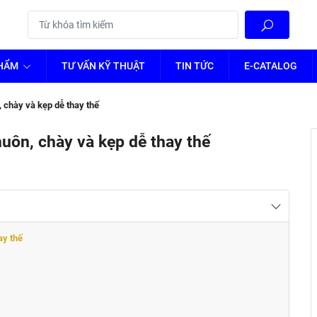
PHẨM
TƯ VẤN KỸ THUẬT
TIN TỨC
E-CATALOG
 chày và kẹp dễ thay thế
uôn, chày và kẹp dễ thay thế
ay thế