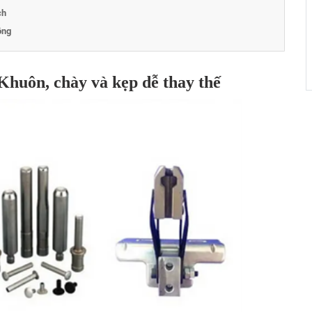
ch
ộng
Khuôn, chày và kẹp dễ thay thế