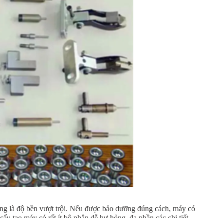
ng là độ bền vượt trội. Nếu được bảo dưỡng đúng cách, máy có
 cấu tạo máy có rất ít bộ phận dễ hư hỏng, đa phần các chi tiết