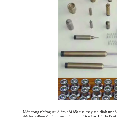
Một trong những ưu điểm nổi bật của máy tán đinh tự độ
thể hoạt động ổn định trong khoảng
10 năm
. Lý do là vì