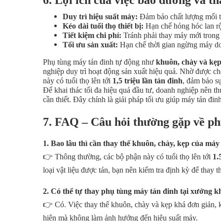
Duy trì hiệu suất máy:
Đảm bảo chất lượng mối t
Kéo dài tuổi thọ thiết bị:
Hạn chế hỏng hóc lan rộ
Tiết kiệm chi phí:
Tránh phải thay máy mới trong 
Tối ưu sản xuất:
Hạn chế thời gian ngừng máy do
Phụ tùng máy tán đinh tự động như
khuôn, chày và kẹ
nghiệp duy trì hoạt động sản xuất hiệu quả. Nhờ được ch
này có tuổi thọ lên tới
1,5 triệu lần tán đinh
, đảm bảo sự
Để khai thác tối đa hiệu quả đầu tư, doanh nghiệp nên t
cần thiết. Đây chính là giải pháp tối ưu giúp máy tán đinh
7. FAQ – Câu hỏi thường gặp về ph
1. Bao lâu thì cần thay thế khuôn, chày, kẹp của máy
👉 Thông thường, các bộ phận này có tuổi thọ lên tới
1.
loại vật liệu được tán, bạn nên kiểm tra định kỳ để thay th
2. Có thể tự thay phụ tùng máy tán đinh tại xưởng 
👉 Có. Việc thay thế khuôn, chày và kẹp khá đơn giản,
hiện mà không làm ảnh hưởng đến hiệu suất máy.