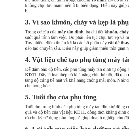
không chịu lực mạnh nên ít bị biến dạng. Điều này giúp do
bị.
3. Vì sao khuôn, chày và kẹp là ph
Trong cơ cấu của
máy tán đinh
, ba chi tiết
khuôn, chày
suốt quá trình làm việc. Do phải liên tục chịu lực ép và 
Tuy nhiên, điểm thuận lợi là các bộ phận này
rất dễ thay
đào tạo chuyên sâu. Điều này giúp giảm thiểu thời gian n
4. Vật liệu chế tạo phụ tùng máy tá
Để đảm bảo độ bền, các phụ tùng máy tán đinh tự động 
KD11
. Đây là loại thép có khả năng chịu lực tốt, đã qua
tăng độ cứng bề mặt và khả năng chống mài mòn. Nhờ đó, 
chế hỏng hóc.
5. Tuổi thọ của phụ tùng
Tuổi thọ trung bình của phụ tùng máy tán đinh tự động có
quả và độ bền của vật liệu KD11, đồng thời khẳng định ch
rõ chu kỳ sử dụng phụ tùng sẽ giúp doanh nghiệp chủ động
6. Lợi ích của việc bảo dưỡng và t