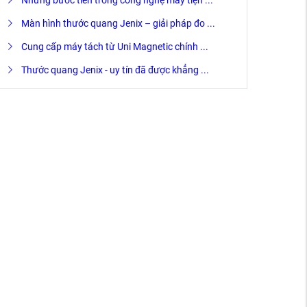
Những bước tiến trong công nghệ máy tiện ...
Màn hình thước quang Jenix – giải pháp đo ...
Cung cấp máy tách từ Uni Magnetic chính ...
Thước quang Jenix - uy tín đã được khẳng ...