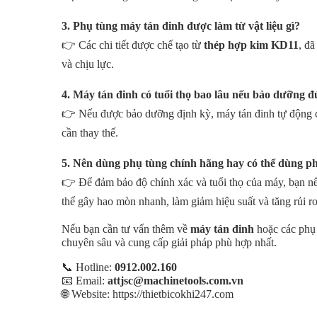
3. Phụ tùng máy tán đinh được làm từ vật liệu gì?
👉 Các chi tiết được chế tạo từ
thép hợp kim KD11
, đ
và chịu lực.
4. Máy tán đinh có tuổi thọ bao lâu nếu bảo dưỡng 
👉 Nếu được bảo dưỡng định kỳ, máy tán đinh tự động 
cần thay thế.
5. Nên dùng phụ tùng chính hãng hay có thể dùng ph
👉 Để đảm bảo độ chính xác và tuổi thọ của máy, bạn 
thể gây hao mòn nhanh, làm giảm hiệu suất và tăng rủi r
Nếu bạn cần tư vấn thêm về
máy tán đinh
hoặc các phụ 
chuyên sâu và cung cấp giải pháp phù hợp nhất.
📞 Hotline:
0912.002.160
📧 Email:
attjsc@machinetools.com.vn
🌐 Website:
https://thietbicokhi247.com