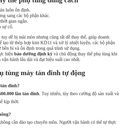
án luôn ổn định.
ng sang các bộ phận khác.
thời gian ngắn.
 sự cố.
p
tuy dễ bị mài mòn nhưng cũng rất dễ thay thế, giúp doanh
ế tạo từ thép hợp kim KD11 và xử lý nhiệt luyện, các bộ phận
 bền bỉ và ổn định trong quá trình sử dụng.
hực hiện
bảo dưỡng định kỳ
và chủ động thay thế phụ tùng khi
 vận hành lâu dài và đạt hiệu suất cao nhất.
ụ tùng máy tán đinh tự động
 tán đinh?
500.000 lần tán đinh
. Tuy nhiên, tùy theo cường độ sản xuất và
ế kịp thời.
không?
 không cần đào tạo chuyên môn. Người vận hành có thể tự thực