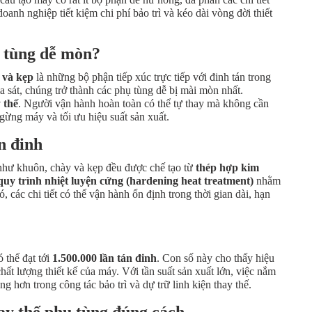
anh nghiệp tiết kiệm chi phí bảo trì và kéo dài vòng đời thiết
ụ tùng dễ mòn?
 và kẹp
là những bộ phận tiếp xúc trực tiếp với đinh tán trong
ma sát, chúng trở thành các phụ tùng dễ bị mài mòn nhất.
 thế
. Người vận hành hoàn toàn có thể tự thay mà không cần
gừng máy và tối ưu hiệu suất sản xuất.
n đinh
như khuôn, chày và kẹp đều được chế tạo từ
thép hợp kim
quy trình nhiệt luyện cứng (hardening heat treatment)
nhằm
các chi tiết có thể vận hành ổn định trong thời gian dài, hạn
 thể đạt tới
1.500.000 lần tán đinh
. Con số này cho thấy hiệu
ất lượng thiết kế của máy. Với tần suất sản xuất lớn, việc nắm
 hơn trong công tác bảo trì và dự trữ linh kiện thay thế.
hay thế phụ tùng đúng cách