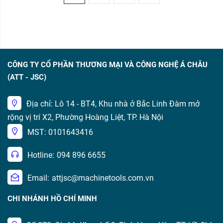
CÔNG TY CỔ PHẦN THƯƠNG MẠI VÀ CÔNG NGHỆ Á CHÂU
(ATT - JSC)
Địa chỉ: Lô 14 - BT4, Khu nhà ở Bắc Linh Đàm mở
rộng vị trí X2, Phường Hoàng Liệt, TP. Hà Nội
MST: 0101643416
Hotline:
094 896 6655
Email:
attjsc@machinetools.com.vn
CHI NHÁNH HỒ CHÍ MINH