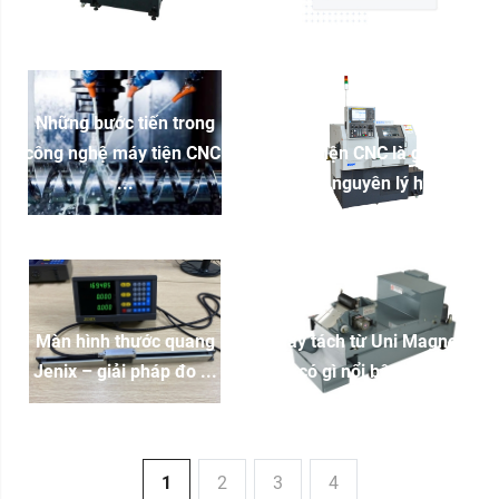
Những bước tiến trong
công nghệ máy tiện CNC:
Máy tiện CNC là gì? Cấu
...
tạo và nguyên lý hoạt ...
Màn hình thước quang
Máy tách từ Uni Magnetic
Jenix – giải pháp đo ...
có gì nổi bật? So ...
1
2
3
4