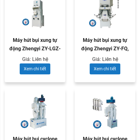
Máy hút bụi xung tự
Máy hút bụi xung tự
động Zhengyi ZY-LGZ-
động Zhengyi ZY-FQ,
PS-1
ZY-FC ...
Giá: Liên hệ
Giá: Liên hệ
Xem chi tiết
Xem chi tiết
Máy hút bụi cyclone
Máy hút bụi cyclone