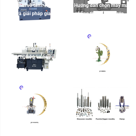
Máy mài vô tâm: Nguyên
Hướng dẫn chọn máy mài
lý và giải pháp gia ...
phẳng theo kích thước ...
Báo giá máy mài phẳng
Cách chọn máy tán đinh
công nghiệp và 5 yếu tố
phù hợp cho doanh
...
nghiệp
Đại diện phân phối chính
Phụ tùng máy tán đinh tự
hãng máy tán đinh ...
động: Khuôn, chày và ...