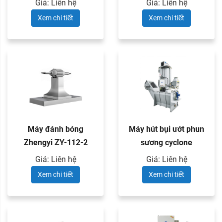
Giá: Liên hệ
Giá: Liên hệ
Xem chi tiết
Xem chi tiết
Máy đánh bóng
Máy hút bụi ướt phun
Zhengyi ZY-112-2
sương cyclone
Zhengyi ...
Giá: Liên hệ
Giá: Liên hệ
Xem chi tiết
Xem chi tiết