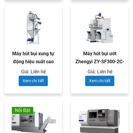
Máy hút bụi xung tự
Máy hút bụi ướt
động hiệu suất cao
Zhengyi ZY-SF300-2C-
Zhengyi ...
1
Giá: Liên hệ
Giá: Liên hệ
Xem chi tiết
Xem chi tiết
Nổi Bật