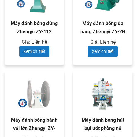
Máy đánh bóng đứng
Máy đánh bóng đa
Zhengyi ZY-112
năng Zhengyi ZY-2H
và ZY-4H
Giá: Liên hệ
Giá: Liên hệ
Xem chi tiết
Xem chi tiết
Máy đánh bóng bánh
Máy đánh bóng hút
vải lớn Zhengyi ZY-
bụi ướt phòng nổ
H200
Zhengyi ZY-312