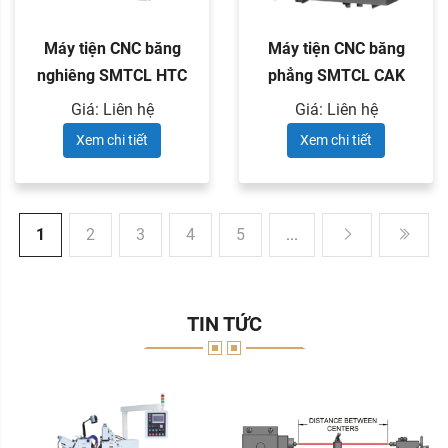
Máy tiện CNC băng
Máy tiện CNC băng
nghiêng SMTCL HTC
phẳng SMTCL CAK
series
series
Giá: Liên hệ
Giá: Liên hệ
Xem chi tiết
Xem chi tiết
1
2
3
4
5
...
TIN TỨC