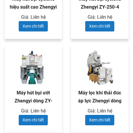
hiệu suất cao Zhengyi
Zhengyi ZY-250-4
ZY-250-5
Giá: Liên hệ
Giá: Liên hệ
Xem chi tiết
Xem chi tiết
Máy hút bụi ướt
Máy lọc khí thải đúc
Zhengyi dòng ZY-
áp lực Zhengyi dòng
SF300
ZY-JH
Giá: Liên hệ
Giá: Liên hệ
Xem chi tiết
Xem chi tiết