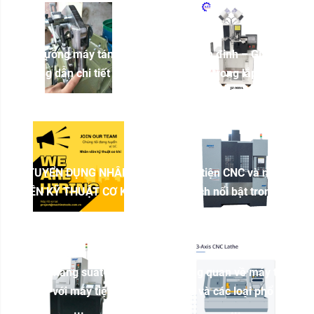
Bảo dưỡng máy tán đinh:
Máy tán đinh – Giải pháp
Hướng dẫn chi tiết để ...
tối ưu trong lắp ráp ...
TUYỂN DỤNG NHÂN
Máy tiện CNC và những
VIÊN KỸ THUẬT CƠ KHÍ
lợi ích nổi bật trong ...
Tối ưu năng suất xưởng
Tổng quan về máy tiện
cơ khí với máy tiện CNC
CNC và các loại phổ biến
...
...