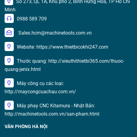
Số 273, QL 1A, Khu phố 2, Bình Hưng Hòa, TP Hồ Chí
Minh
0988 589 709
Sales.hcm@machinetools.com.vn
Website: https://www.thietbicokhi247.com
Thước quang: http://sieuthithietbi365.com/thuoc-
quang-jenix.html
Máy công cụ các loại:
http://maycongcuachau.com.vn/
Máy phay CNC Kitamura - Nhật Bản:
http://machinetools.com.vn/san-pham.html
VĂN PHÒNG HÀ NỘI