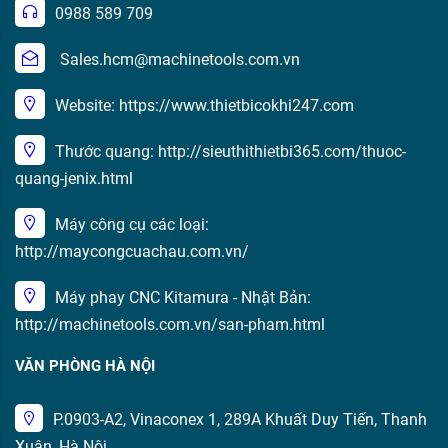
0988 589 709
Sales.hcm@machinetools.com.vn
Website: https://www.thietbicokhi247.com
Thước quang: http://sieuthithietbi365.com/thuoc-
quang-jenix.html
Máy công cụ các loại:
http://maycongcuachau.com.vn/
Máy phay CNC Kitamura - Nhật Bản:
http://machinetools.com.vn/san-pham.html
VĂN PHÒNG HÀ NỘI
P.0903-A2, Vinaconex 1, 289A Khuất Duy Tiến, Thanh
Xuân, Hà Nội