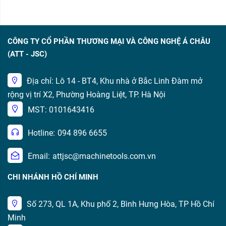
CÔNG TY CỔ PHẦN THƯƠNG MẠI VÀ CÔNG NGHỆ Á CHÂU
(ATT - JSC)
Địa chỉ: Lô 14 - BT4, Khu nhà ở Bắc Linh Đàm mở
rộng vị trí X2, Phường Hoàng Liệt, TP. Hà Nội
MST: 0101643416
Hotline:
094 896 6655
Email:
attjsc@machinetools.com.vn
CHI NHÁNH HỒ CHÍ MINH
Số 273, QL 1A, Khu phố 2, Bình Hưng Hòa, TP Hồ Chí
Minh