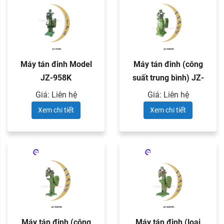
Máy tán đinh Model
Máy tán đinh (công
JZ-958K
suất trung bình) JZ-
968DX
Giá: Liên hệ
Giá: Liên hệ
Xem chi tiết
Xem chi tiết
Máy tán đinh (công
Máy tán đinh (loại