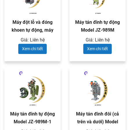
Máy đột lỗ và đóng
Máy tán đinh tự động
khoen tự động, máy
Model JZ-989M
tán đinh ...
Giá: Liên hệ
Giá: Liên hệ
Xem chi tiết
Xem chi tiết
Máy tán đinh tự động
Máy tán đinh đôi (cả
Model JZ-989M-1
trên và dưới) Model
JZ-989M2