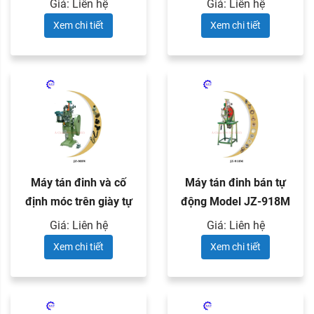
Giá: Liên hệ
Giá: Liên hệ
Xem chi tiết
Xem chi tiết
Máy tán đinh và cố
Máy tán đinh bán tự
định móc trên giày tự
động Model JZ-918M
động ...
Giá: Liên hệ
Giá: Liên hệ
Xem chi tiết
Xem chi tiết