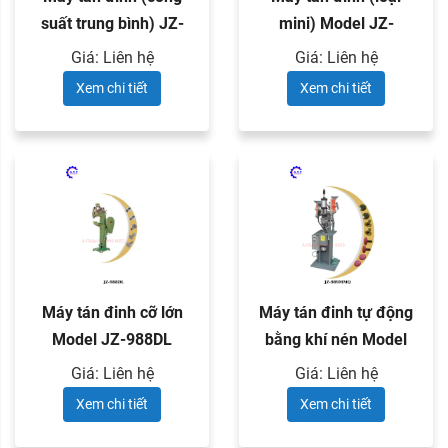
suất trung bình) JZ-
mini) Model JZ-
968ML
968MS
Giá: Liên hệ
Giá: Liên hệ
Xem chi tiết
Xem chi tiết
Máy tán đinh cỡ lớn
Máy tán đinh tự động
Model JZ-988DL
bằng khí nén Model
JZ-989MMQ
Giá: Liên hệ
Giá: Liên hệ
Xem chi tiết
Xem chi tiết