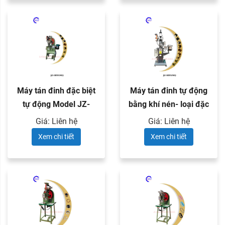
Máy tán đinh đặc biệt
Máy tán đinh tự động
tự động Model JZ-
bằng khí nén- loại đặc
989NM
...
Giá: Liên hệ
Giá: Liên hệ
Xem chi tiết
Xem chi tiết