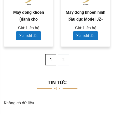
Máy đóng khoen
Máy đóng khoen hình
(dành cho
bầu dục Model JZ-
khoen/khoen mắt
918AT
Giá: Liên hệ
Giá: Liên hệ
ngỗng ...
Xem chi tiết
Xem chi tiết
1
2
TIN TỨC
Không có dữ liệu