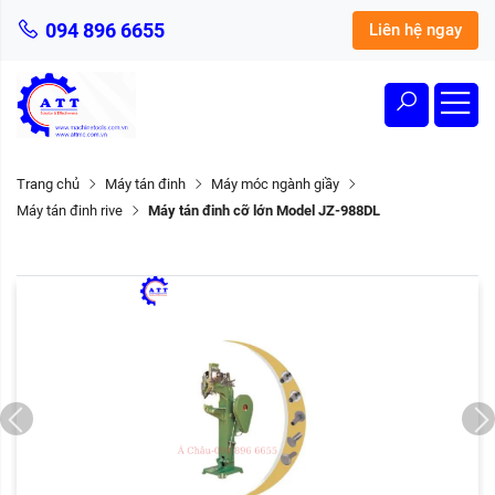
094 896 6655
Liên hệ ngay
Trang chủ
Máy tán đinh
Máy móc ngành giầy
Máy tán đinh rive
Máy tán đinh cỡ lớn Model JZ-988DL