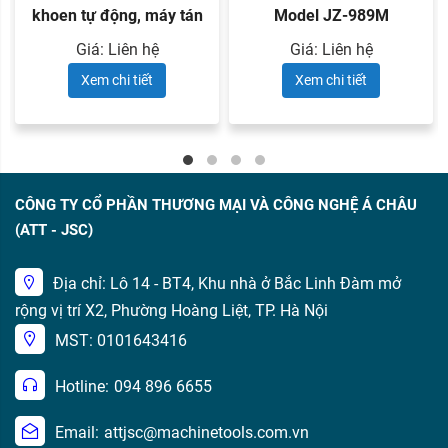
khoen tự động, máy tán
Model JZ-989M
đinh ...
Giá: Liên hệ
Giá: Liên hệ
Xem chi tiết
Xem chi tiết
CÔNG TY CỔ PHẦN THƯƠNG MẠI VÀ CÔNG NGHỆ Á CHÂU
(ATT - JSC)
Địa chỉ: Lô 14 - BT4, Khu nhà ở Bắc Linh Đàm mở
rộng vị trí X2, Phường Hoàng Liệt, TP. Hà Nội
MST: 0101643416
Hotline:
094 896 6655
Email:
attjsc@machinetools.com.vn