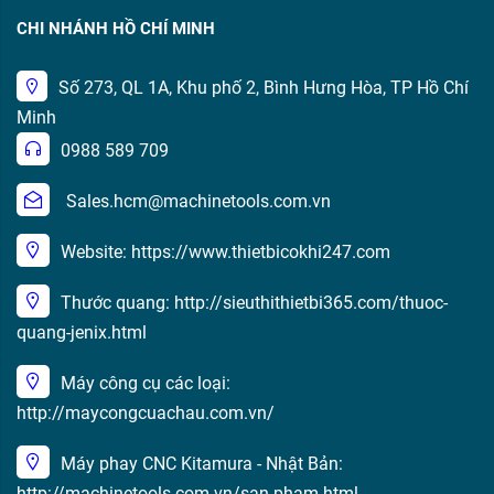
CHI NHÁNH HỒ CHÍ MINH
Số 273, QL 1A, Khu phố 2, Bình Hưng Hòa, TP Hồ Chí
Minh
0988 589 709
Sales.hcm@machinetools.com.vn
Website: https://www.thietbicokhi247.com
Thước quang: http://sieuthithietbi365.com/thuoc-
quang-jenix.html
Máy công cụ các loại:
http://maycongcuachau.com.vn/
Máy phay CNC Kitamura - Nhật Bản:
http://machinetools.com.vn/san-pham.html