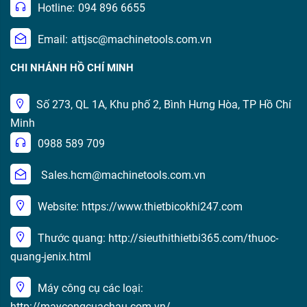
Hotline:
094 896 6655
Email:
attjsc@machinetools.com.vn
CHI NHÁNH HỒ CHÍ MINH
Số 273, QL 1A, Khu phố 2, Bình Hưng Hòa, TP Hồ Chí
Minh
0988 589 709
Sales.hcm@machinetools.com.vn
Website: https://www.thietbicokhi247.com
Thước quang: http://sieuthithietbi365.com/thuoc-
quang-jenix.html
Máy công cụ các loại:
http://maycongcuachau.com.vn/