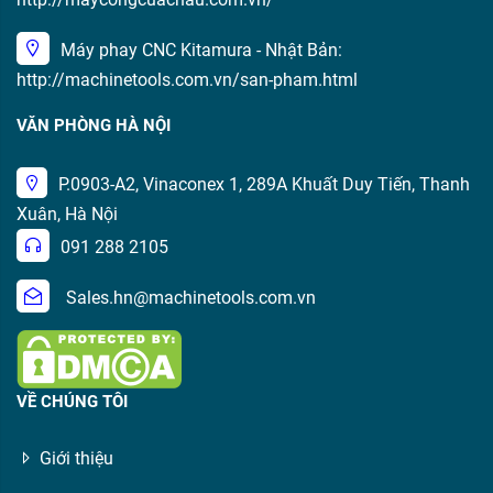
Máy phay CNC Kitamura - Nhật Bản:
http://machinetools.com.vn/san-pham.html
VĂN PHÒNG HÀ NỘI
P.0903-A2, Vinaconex 1, 289A Khuất Duy Tiến, Thanh
Xuân, Hà Nội
091 288 2105
Sales.hn@machinetools.com.vn
VỀ CHÚNG TÔI
Giới thiệu