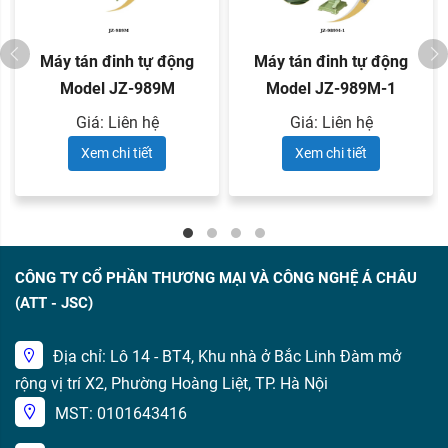
Máy tán đinh tự động
Máy tán đinh tự động
Model JZ-989M
Model JZ-989M-1
Giá: Liên hệ
Giá: Liên hệ
Xem chi tiết
Xem chi tiết
CÔNG TY CỔ PHẦN THƯƠNG MẠI VÀ CÔNG NGHỆ Á CHÂU
(ATT - JSC)
Địa chỉ: Lô 14 - BT4, Khu nhà ở Bắc Linh Đàm mở
rộng vị trí X2, Phường Hoàng Liệt, TP. Hà Nội
MST: 0101643416