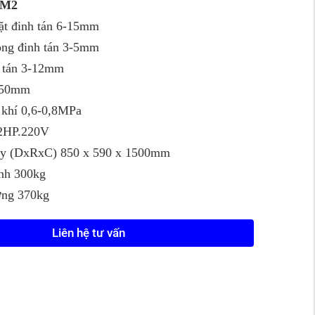
9M2
t đinh tán 6-15mm
ng đinh tán 3-5mm
h tán 3-12mm
250mm
 khí 0,6-0,8MPa
/2HP.220V
áy (DxRxC) 850 x 590 x 1500mm
ịnh 300kg
ợng 370kg
Liên hệ tư vấn