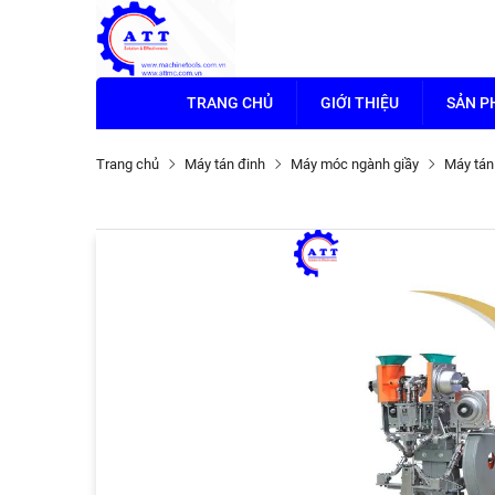
TRANG CHỦ
GIỚI THIỆU
SẢN 
Trang chủ
Máy tán đinh
Máy móc ngành giầy
Máy tán 