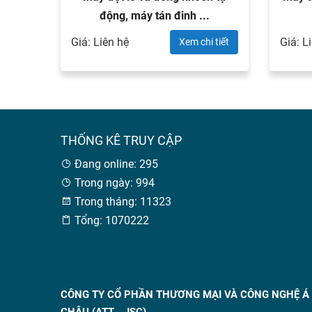
động, máy tán đinh ...
Giá: Liên hệ
Giá: L
 tiết
Xem chi tiết
THỐNG KÊ TRUY CẬP
Đang online: 295
Trong ngày: 994
Trong tháng: 11323
Tổng: 1070222
CÔNG TY CỔ PHẦN THƯƠNG MẠI VÀ CÔNG NGHỆ Á