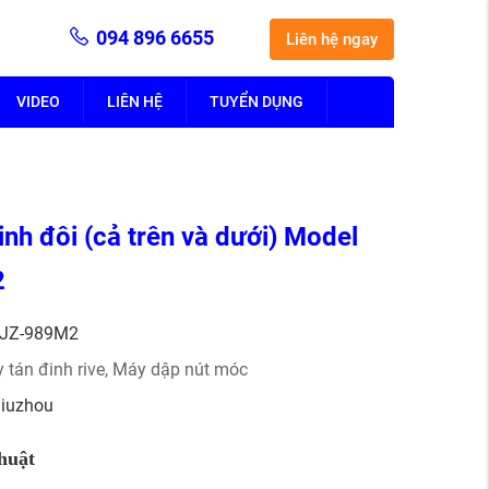
094 896 6655
Liên hệ ngay
VIDEO
LIÊN HỆ
TUYỂN DỤNG
inh đôi (cả trên và dưới) Model
2
JZ-989M2
 tán đinh rive
,
Máy dập nút móc
Jiuzhou
huật