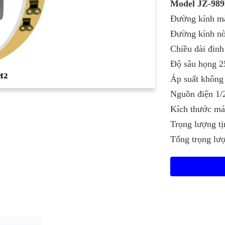
Model JZ-98
Đường kính mặ
Đường kính nò
Chiều dài đin
Độ sâu họng 
Áp suất không
Nguồn điện 1
Kích thước m
Trọng lượng t
Tổng trọng lư