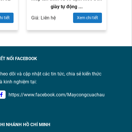
giày tự động ...
Giá: Liên hệ
Giá: L
i tiết
Xem chi tiết
ẾT NỐI FACEBOOK
heo dõi và cập nhật các tin tức, chia sẻ kiến thức
à kinh nghiệm tại:
https://www.facebook.com/Maycongcuachau
HI NHÁNH HỒ CHÍ MINH