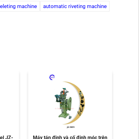
eleting machine
automatic riveting machine
el JZ-
Máy tán đinh và cố định móc trên
Máy t