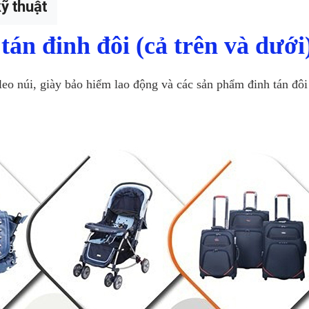
ỹ thuật
tán đinh đôi (cả trên và dư
leo núi, giày bảo hiểm lao động và các sản phẩm đinh tán đô