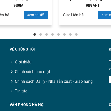
989M
989M-1
iên hệ
Giá: Liên hệ
Xem chi tiết
Xem ch
VỀ CHÚNG TÔI
K
Giới thiệu
T
v
Chính sách bảo mật
Chính sách Đại lý - Nhà sản xuất - Giao hàng
Tin tức
VĂN PHÒNG HÀ NỘI
C