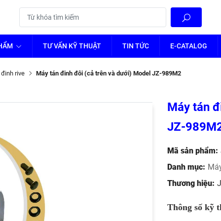
PHẨM
TƯ VẤN KỸ THUẬT
TIN TỨC
E-CATALOG
đinh rive
Máy tán đinh đôi (cả trên và dưới) Model JZ-989M2
Máy tán đ
JZ-989M
Mã sản phẩm:
Danh mục:
Máy
Thương hiệu:
Thông số kỹ t