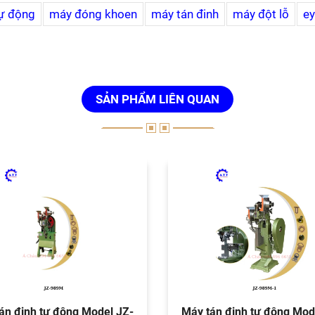
tự động
máy đóng khoen
máy tán đinh
máy đột lỗ
ey
SẢN PHẨM LIÊN QUAN
án đinh tự động Model JZ-
Máy tán đinh tự động Mod