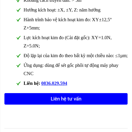
Khoảng cách truyền dẫn: > 5m
Hướng kích hoạt: ±X, ±Y, Z: năm hướng
Hành trình bảo vệ kích hoạt kim đo: XY±12,5°
Z+5mm;
Lực kích hoạt kim đo (Cài đặt gốc): XY=1.0N,
Z=5.0N;
Độ lặp lại của kim đo theo bất kỳ một chiều nào: ≤1µm;
Ứng dụng: dùng để sét gốc phôi tự động máy phay
CNC
Liên hệ:
0836.029.594
Liên hệ tư vấn