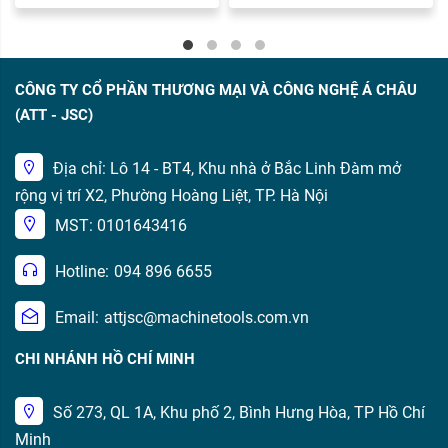
CÔNG TY CỔ PHẦN THƯƠNG MẠI VÀ CÔNG NGHỆ Á CHÂU
(ATT - JSC)
Địa chỉ: Lô 14 - BT4, Khu nhà ở Bắc Linh Đàm mở
rộng vị trí X2, Phường Hoàng Liệt, TP. Hà Nội
MST: 0101643416
Hotline:
094 896 6655
Email:
attjsc@machinetools.com.vn
CHI NHÁNH HỒ CHÍ MINH
Số 273, QL 1A, Khu phố 2, Bình Hưng Hòa, TP Hồ Chí
Minh