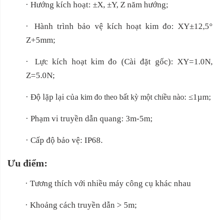
·
Hướng kích hoạt: ±X, ±Y, Z năm hướng;
·
Hành trình bảo vệ kích hoạt kim đo: XY±12,5°
Z+5mm;
·
Lực kích hoạt kim đo (Cài đặt gốc): XY=1.0N,
Z=5.0N;
·
Độ lặp lại của
: ≤1µm;
kim đo theo bất kỳ một chiều nào
·
Phạm vi truyền dẫn quang: 3m-5m;
·
Cấp độ bảo vệ: IP68.
Ưu điểm:
·
Tương thích với nhiều máy công cụ khác nhau
·
Khoảng cách truyền dẫn > 5m;