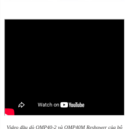
Video đầu dò OMP40-2 và OMP40M Reshower của bộ