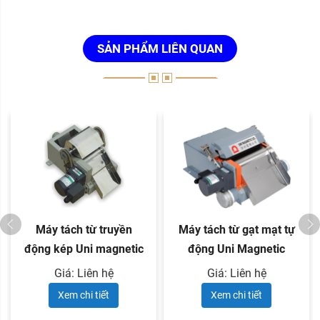
SẢN PHẨM LIÊN QUAN
Máy tách từ truyền
Máy tách từ gạt mạt tự
động kép Uni magnetic
động Uni Magnetic
dòng ...
dòng ...
Giá: Liên hệ
Giá: Liên hệ
Xem chi tiết
Xem chi tiết