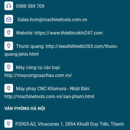
0988 589 709
Sales.hcm@machinetools.com.vn
Website: https://www.thietbicokhi247.com
Thước quang: http://sieuthithietbi365.com/thuoc-
quang-jenix.html
Máy công cụ các loại:
http://maycongcuachau.com.vn/
Máy phay CNC Kitamura - Nhật Bản:
http://machinetools.com.vn/san-pham.html
VĂN PHÒNG HÀ NỘI
P.0903-A2, Vinaconex 1, 289A Khuất Duy Tiến, Thanh