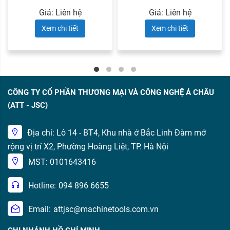
dòng ...
dòng ...
Giá: Liên hệ
Giá: Liên hệ
Xem chi tiết
Xem chi tiết
CÔNG TY CỔ PHẦN THƯƠNG MẠI VÀ CÔNG NGHỆ Á CHÂU
(ATT - JSC)
Địa chỉ: Lô 14 - BT4, Khu nhà ở Bắc Linh Đàm mở
rộng vị trí X2, Phường Hoàng Liệt, TP. Hà Nội
MST: 0101643416
Hotline:
094 896 6655
Email:
attjsc@machinetools.com.vn