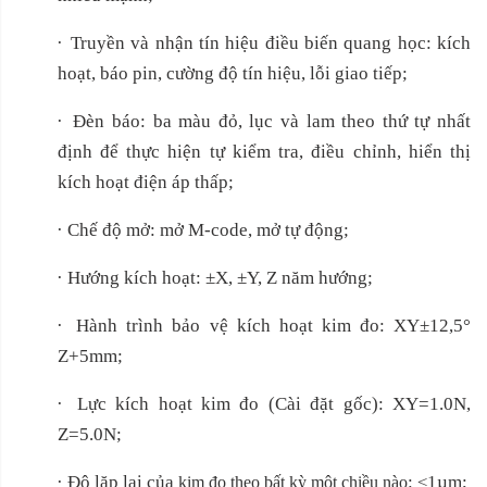
·
Truyền và nhận tín hiệu điều biến quang học: kích
hoạt, báo pin, cường độ tín hiệu, lỗi giao tiếp;
·
Đèn báo: ba màu đỏ, lục và lam theo thứ tự nhất
định để thực hiện tự kiểm tra, điều chỉnh, hiển thị
kích hoạt điện áp thấp;
·
Chế độ mở: mở M-code, mở tự động;
·
Hướng kích hoạt: ±X, ±Y, Z năm hướng;
·
Hành trình bảo vệ kích hoạt kim đo: XY±12,5°
Z+5mm;
·
Lực kích hoạt kim đo (Cài đặt gốc): XY=1.0N,
Z=5.0N;
·
Độ lặp lại của
: ≤1µm;
kim đo theo bất kỳ một chiều nào