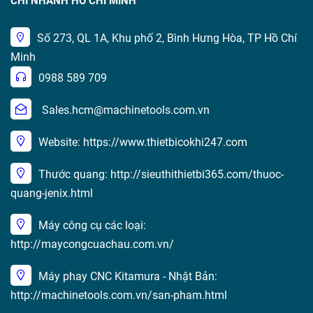
CHI NHÁNH HỒ CHÍ MINH
Số 273, QL 1A, Khu phố 2, Bình Hưng Hòa, TP Hồ Chí
Minh
0988 589 709
Sales.hcm@machinetools.com.vn
Website: https://www.thietbicokhi247.com
Thước quang: http://sieuthithietbi365.com/thuoc-
quang-jenix.html
Máy công cụ các loại:
http://maycongcuachau.com.vn/
Máy phay CNC Kitamura - Nhật Bản:
http://machinetools.com.vn/san-pham.html