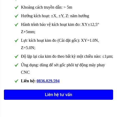
Khoảng cách truyền dẫn: > 5m
Hướng kích hoạt: ±X, ±Y, Z: năm hướng
Hành trình bảo vệ kích hoạt kim đo: XY±12,5°
Z+5mm;
Lực kích hoạt kim đo (Cài đặt gốc): XY=1.0N,
Z=5.0N;
Độ lặp lại của kim đo theo bất kỳ một chiều nào: ≤1µm;
Ứng dụng: dùng để sét gốc phôi tự động máy phay
CNC
Liên hệ:
0836.029.594
Liên hệ tư vấn