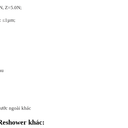
0N, Z=5.0N;
: ≤1µm;
au
nước ngoài khác
 Reshower khác: