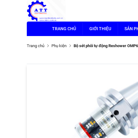
TRANG CHỦ
GIỚI THIỆU
SẢN 
Trang chủ
Phụ kiện
Bộ sét phôi tự động Reshower OMP6