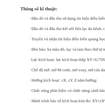
Thông số kĩ thuật:
·
Đầu dò và đầu thu sử dụng tín hiệu điều biế
·
Đầu dò và đầu thu kết nối liên lạc đa kênh,
·
Truyền và nhận tín hiệu điều biến quang học: 
·
Đèn báo: ba màu đỏ, lục và lam theo thứ tự nh
·
Lực kích hoạt: lực kích hoạt thấp XY=0,75N
·
Chế độ mở: mở M-code,
mở xoay, mở cán d
·
Hướng kích hoạt: ±X, ±Y, Z năm hướng;
·
Chức năng phát hiện: có chức năng cảnh báo
·
Hành trình bảo vệ kích hoạt kim đo: XY
±
18