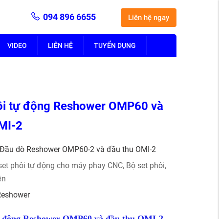
094 896 6655
Liên hệ ngay
VIDEO
LIÊN HỆ
TUYỂN DỤNG
ôi tự động Reshower OMP60 và
MI-2
Đầu dò Reshower OMP60-2 và đầu thu OMI-2
set phôi tự động cho máy phay CNC
,
Bộ set phôi,
̣n
Reshower
tự động Reshower OMP60 và đầu thu OMI-2