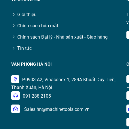
Giới thiệu
T
v
Chính sách bảo mật
Chính sách Đại lý - Nhà sản xuất - Giao hàng
Tin tức
VĂN PHÒNG HÀ NỘI
C
P.0903-A2, Vinaconex 1, 289A Khuất Duy Tiến,
Thanh Xuân, Hà Nội
H
091 288 2105
Sales.hn@machinetools.com.vn