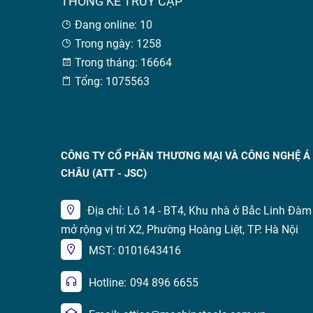
THỐNG KÊ TRUY CẬP
Đang online: 10
Trong ngày: 1258
Trong tháng: 16664
Tổng: 1075563
CÔNG TY CỔ PHẦN THƯƠNG MẠI VÀ CÔNG NGHỆ Á
CHÂU (ATT - JSC)
Địa chỉ: Lô 14 - BT4, Khu nhà ở Bắc Linh Đàm
mở rộng vị trí X2, Phường Hoàng Liệt, TP. Hà Nội
MST: 0101643416
Hotline:
094 896 6655