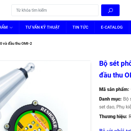
PHẨM
TƯ VẤN KỸ THUẬT
TIN TỨC
E-CATALOG
0 và đầu thu OMI-2
Bộ sét ph
đầu thu O
Mã sản phẩm:
Danh mục:
Bộ 
set dao
,
Phụ kiê
Thương hiệu:
Bộ sét phôi 