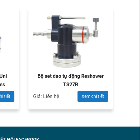
Uni
Bộ set dao tự động Reshower
Bộ 
es
TS27R
Giá: Liên hệ
Giá: L
i tiết
Xem chi tiết
ẾT NỐI FACEBOOK