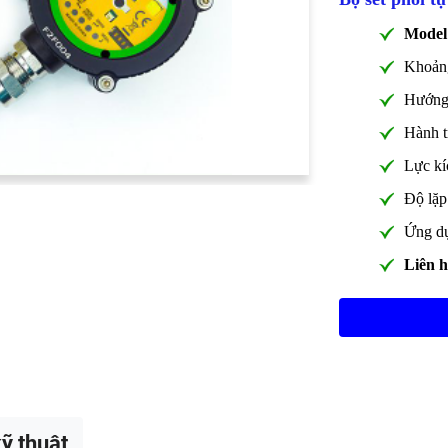
Model
Khoảng
Hướng 
Hành t
Lực kí
Độ lặp
Ứng dụ
Liên hê
ỹ thuật