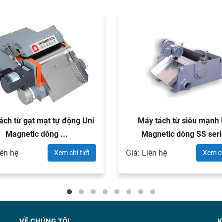
ách từ gạt mạt tự động Uni
Máy tách từ siêu mạnh 
Magnetic dòng ...
Magnetic dòng SS seri
iên hệ
Giá: Liên hệ
Xem chi tiết
Xem ch
VỀ CHÚNG TÔI
K