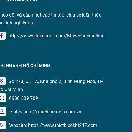
heo dõi và cập nhật các tin tức, chia sẻ kiến thức
à kinh nghiệm tại:
https://www.facebook.com/Maycongcuachau
HI NHÁNH HỒ CHÍ MINH
Số 273, QL 1A, Khu phố 2, Bình Hưng Hòa, TP
ồ Chí Minh
0988 589 709
Sales.hcm@machinetools.com.vn
Website: https://www.thietbicokhi247.com