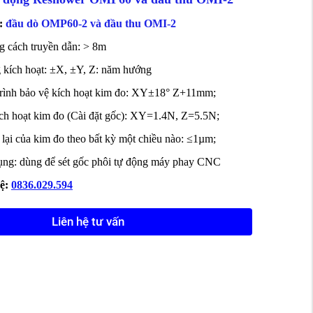
:
đầu dò
OMP60-2 và đầu thu OMI-2
 cách truyền dẫn: > 8m
kích hoạt: ±X, ±Y, Z: năm hướng
rình bảo vệ kích hoạt kim đo: XY±18° Z+11mm;
ch hoạt kim đo (Cài đặt gốc): XY=1.4N, Z=5.5N;
 lại của kim đo theo bất kỳ một chiều nào: ≤1µm;
ng: dùng để sét gốc phôi tự động máy phay CNC
̣:
0836.029.594
Liên hệ tư vấn