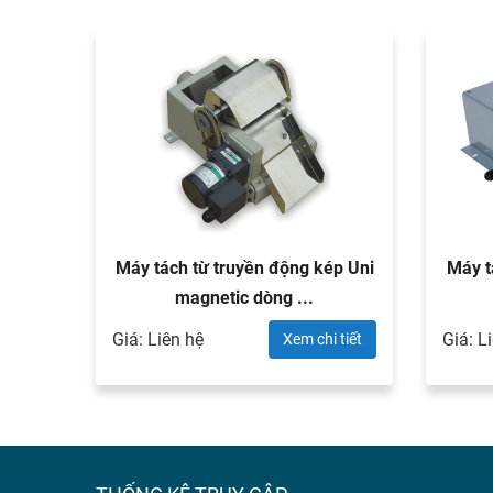
ower
Máy tách từ truyền động kép Uni
Máy t
magnetic dòng ...
Giá: Liên hệ
Giá: L
 tiết
Xem chi tiết