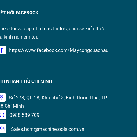
ẾT NỐI FACEBOOK
heo dõi và cập nhật các tin tức, chia sẻ kiến thức
à kinh nghiệm tại:
https://www.facebook.com/Maycongcuachau
HI NHÁNH HỒ CHÍ MINH
Số 273, QL 1A, Khu phố 2, Bình Hưng Hòa, TP
ồ Chí Minh
0988 589 709
Sales.hcm@machinetools.com.vn