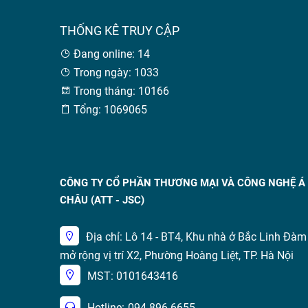
THỐNG KÊ TRUY CẬP
Đang online: 14
Trong ngày: 1033
Trong tháng: 10166
Tổng: 1069065
CÔNG TY CỔ PHẦN THƯƠNG MẠI VÀ CÔNG NGHỆ Á
CHÂU (ATT - JSC)
Địa chỉ: Lô 14 - BT4, Khu nhà ở Bắc Linh Đàm
mở rộng vị trí X2, Phường Hoàng Liệt, TP. Hà Nội
MST: 0101643416
Hotline:
094 896 6655