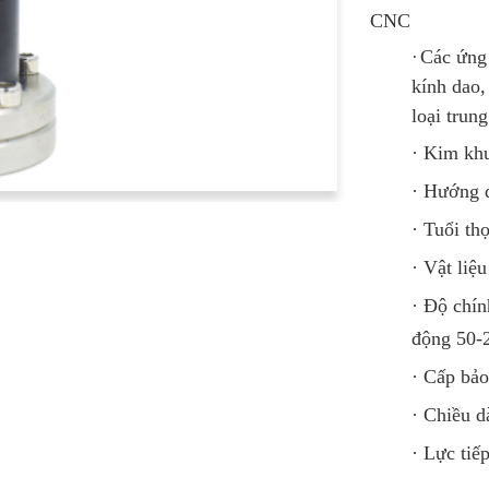
CNC
Các ứng 
·
kính dao,
loại
trung
·
Kim khu
·
Hướng đ
·
Tuổi thọ
·
Vật liệu
·
Độ chính
động 50-
·
Cấp bảo
·
Chiều dà
·
Lực tiế