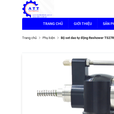
TRANG CHỦ
GIỚI THIỆU
SẢN 
Trang chủ
Phụ kiện
Bộ set dao tự động Reshower TS27R