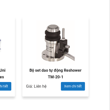
Nổ
Uni
Bộ set dao tự động Reshower
Bộ 
es
TM-20-1
Giá: Liên hệ
Giá: L
i tiết
Xem chi tiết