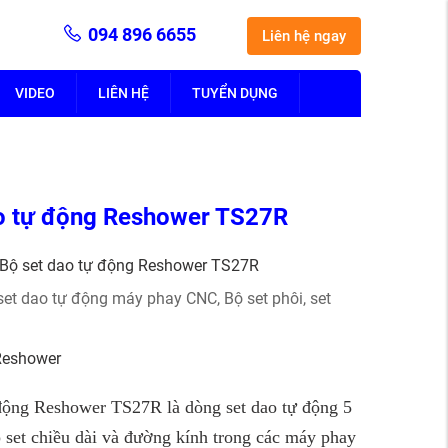
094 896 6655
Liên hệ ngay
VIDEO
LIÊN HỆ
TUYỂN DỤNG
o tự động Reshower TS27R
Bộ set dao tự động Reshower TS27R
set dao tự động máy phay CNC
,
Bộ set phôi, set
Reshower
 động Reshower TS27R là dòng set dao tự động 5
 set chiều dài và đường kính trong các máy phay