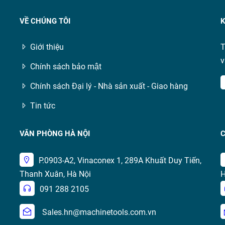
VỀ CHÚNG TÔI
K
Giới thiệu
T
v
Chính sách bảo mật
Chính sách Đại lý - Nhà sản xuất - Giao hàng
Tin tức
VĂN PHÒNG HÀ NỘI
C
P.0903-A2, Vinaconex 1, 289A Khuất Duy Tiến,
Thanh Xuân, Hà Nội
H
091 288 2105
Sales.hn@machinetools.com.vn