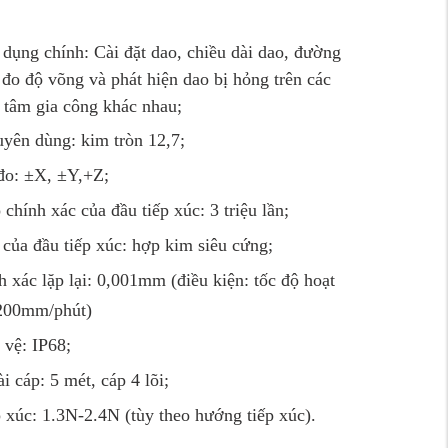
dụng chính: Cài đặt dao,
chiều dài dao, đường
 đo độ võng và phát hiện dao bị hỏng trên các
 tâm gia công khác nhau;
yên dùng: kim tròn 12,7;
o: ±X, ±Y,+Z;
 chính xác của đầu tiếp xúc: 3 triệu lần;
 của đầu tiếp xúc: hợp kim siêu cứng;
 xác lặp lại: 0,001mm (điều kiện: tốc độ hoạt
200mm/phút)
 vệ: IP68;
i cáp: 5 mét, cáp 4 lõi;
p xúc: 1.3N-2.4N (tùy theo hướng
tiếp xúc
).