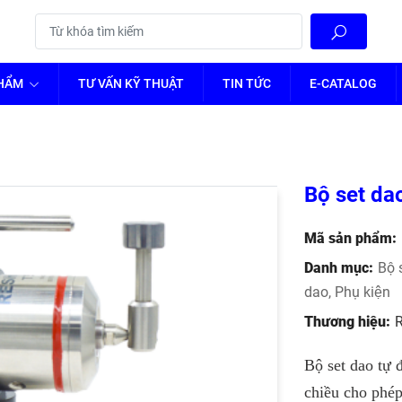
PHẨM
TƯ VẤN KỸ THUẬT
TIN TỨC
E-CATALOG
Bộ set da
Mã sản phẩm:
Danh mục:
Bộ 
dao
,
Phụ kiện
Thương hiệu:
Bộ set dao tự
chiều cho phép