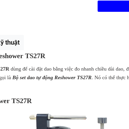
ỹ thuật
Reshower
TS27R
S27R
dùng để cài đặt dao bằng việc đo nhanh
chiều dài dao, 
gọi là
Bộ set dao tự động Reshower TS27R
. Nó có thể thực 
ower
TS27R