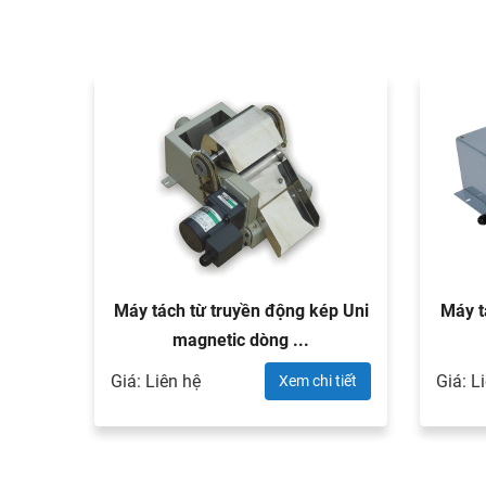
ower
Máy tách từ truyền động kép Uni
Máy t
magnetic dòng ...
Giá: Liên hệ
Giá: L
 tiết
Xem chi tiết