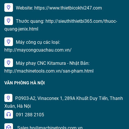
Website: https://www.thietbicokhi247.com
Thước quang: http://sieuthithietbi365.com/thuoc-
quang-jenix.html
Máy công cụ các loại:
http://maycongcuachau.com.vn/
Máy phay CNC Kitamura - Nhật Bản:
http://machinetools.com.vn/san-pham.html
VĂN PHÒNG HÀ NỘI
P.0903-A2, Vinaconex 1, 289A Khuất Duy Tiến, Thanh
Xuân, Hà Nội
091 288 2105
Sales.hn@machinetools.com.vn