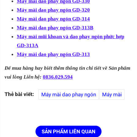
Máy mài dao phay ngón GD-330
Máy mài dao phay ngón GD-320
Máy mài dao phay ngón GD-314
Máy mài dao phay ngón GD-313B
Máy mài mũi khoan và dao phay ngón phức hợp
GD-313A
Máy mài dao phay ngón GD-313
Để mua hàng hay biết thêm thông tin chi tiết về Sản phẩm
vui lòng Liên hệ:
0836.029.594
Thẻ bài viết:
Máy mài dao phay ngón
Máy mài
SẢN PHẨM LIÊN QUAN