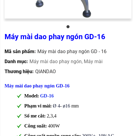
Máy mài dao phay ngón GD-16
Mã sản phẩm:
Máy mài dao phay ngón GD - 16
Danh mục:
Máy mài dao phay ngón
,
Máy mài
Thương hiệu:
QIANDAO
Máy mài dao phay ngón GD-16
Model:
GD-16
Phạm vi mài:
Ø 4
-
ø16
mm
Số me cắt:
2,3,4
Công suất:
400W
Công suất nguồn cung cấp:
200V+- 10%AC