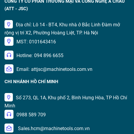
CÔNG TY CỔ PHẦN THƯƠNG MẠI VÀ CÔNG NGHỆ Á CHÂU
(ATT - JSC)
Địa chỉ: Lô 14 - BT4, Khu nhà ở Bắc Linh Đàm mở
rộng vị trí X2, Phường Hoàng Liệt, TP. Hà Nội
MST: 0101643416
Hotline:
094 896 6655
Email:
attjsc@machinetools.com.vn
CHI NHÁNH HỒ CHÍ MINH
Số 273, QL 1A, Khu phố 2, Bình Hưng Hòa, TP Hồ Chí
Minh
0988 589 709
Sales.hcm@machinetools.com.vn