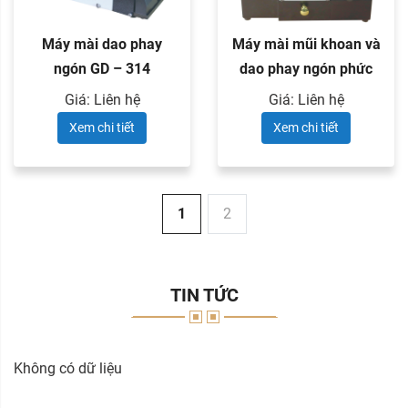
Máy mài dao phay
Máy mài mũi khoan và
ngón GD – 314
dao phay ngón phức
...
Giá: Liên hệ
Giá: Liên hệ
Xem chi tiết
Xem chi tiết
1
2
TIN TỨC
Không có dữ liệu