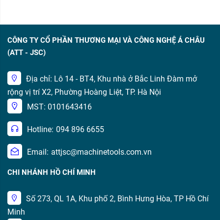
CÔNG TY CỔ PHẦN THƯƠNG MẠI VÀ CÔNG NGHỆ Á CHÂU
(ATT - JSC)
Địa chỉ: Lô 14 - BT4, Khu nhà ở Bắc Linh Đàm mở
rộng vị trí X2, Phường Hoàng Liệt, TP. Hà Nội
MST: 0101643416
Hotline:
094 896 6655
Email:
attjsc@machinetools.com.vn
CHI NHÁNH HỒ CHÍ MINH
Số 273, QL 1A, Khu phố 2, Bình Hưng Hòa, TP Hồ Chí
Minh