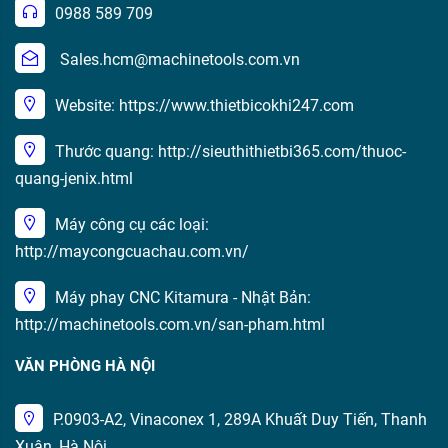
0988 589 709
Sales.hcm@machinetools.com.vn
Website: https://www.thietbicokhi247.com
Thước quang: http://sieuthithietbi365.com/thuoc-
quang-jenix.html
Máy công cụ các loại:
http://maycongcuachau.com.vn/
Máy phay CNC Kitamura - Nhật Bản:
http://machinetools.com.vn/san-pham.html
VĂN PHÒNG HÀ NỘI
P.0903-A2, Vinaconex 1, 289A Khuất Duy Tiến, Thanh
Xuân, Hà Nội