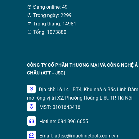
Đang online: 49
Trong ngày: 2299
Trong tháng: 14981
Tổng: 1073880
CÔNG TY CỔ PHẦN THƯƠNG MẠI VÀ CÔNG NGHỆ Á
CHÂU (ATT - JSC)
Địa chỉ: Lô 14 - BT4, Khu nhà ở Bắc Linh Đàm
mở rộng vị trí X2, Phường Hoàng Liệt, TP. Hà Nội
MST: 0101643416
Hotline:
094 896 6655
Email:
attjsc@machinetools.com.vn