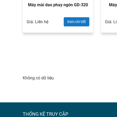
Máy mài dao phay ngón GD-320
Máy
Giá: Liên hệ
Giá: L
Xem chi tiết
Không có dữ liệu
THỐNG KÊ TRUY CẬP