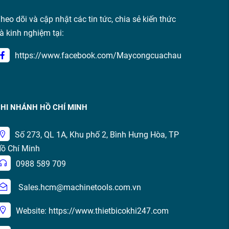
heo dõi và cập nhật các tin tức, chia sẻ kiến thức
à kinh nghiệm tại:
https://www.facebook.com/Maycongcuachau
HI NHÁNH HỒ CHÍ MINH
Số 273, QL 1A, Khu phố 2, Bình Hưng Hòa, TP
ồ Chí Minh
0988 589 709
Sales.hcm@machinetools.com.vn
Website: https://www.thietbicokhi247.com