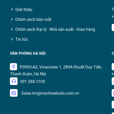
Giới thiệu
T
v
Chính sách bảo mật
Chính sách Đại lý - Nhà sản xuất - Giao hàng
Tin tức
VĂN PHÒNG HÀ NỘI
C
P.0903-A2, Vinaconex 1, 289A Khuất Duy Tiến,
Thanh Xuân, Hà Nội
H
091 288 2105
Sales.hn@machinetools.com.vn