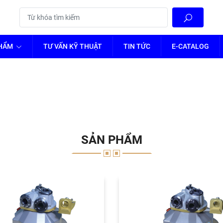
PHẨM
TƯ VẤN KỸ THUẬT
TIN TỨC
E-CATALOG
SẢN PHẨM