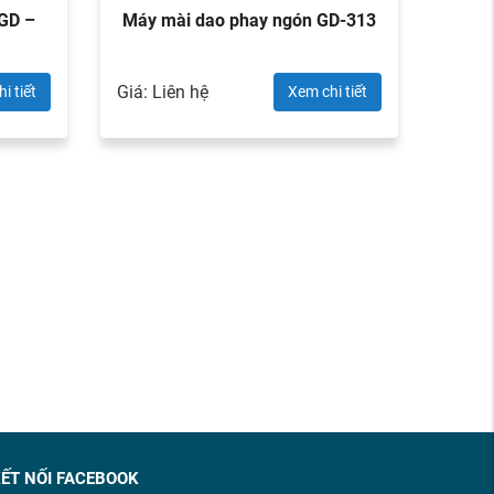
 GD –
Máy mài dao phay ngón GD-313
Giá: Liên hệ
i tiết
Xem chi tiết
ẾT NỐI FACEBOOK