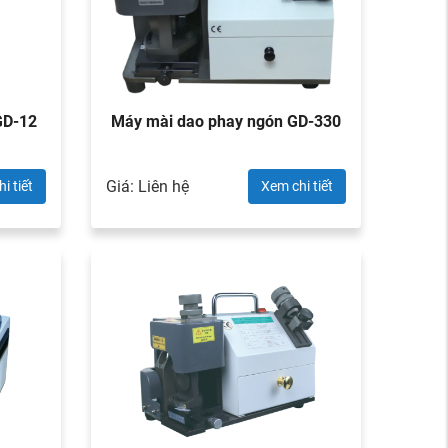
GD-12
Máy mài dao phay ngón GD-330
Giá: Liên hệ
i tiết
Xem chi tiết