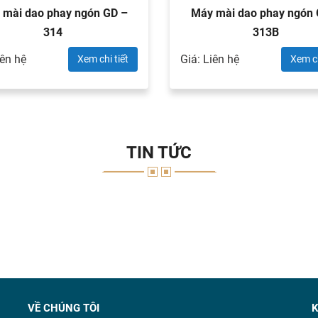
 mài dao phay ngón GD –
Máy mài dao phay ngón
314
313B
iên hệ
Giá: Liên hệ
Xem chi tiết
Xem ch
TIN TỨC
VỀ CHÚNG TÔI
K