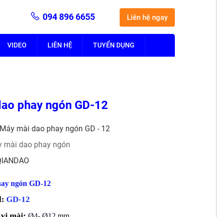
094 896 6655
Liên hệ ngay
VIDEO
LIÊN HỆ
TUYỂN DỤNG
 dao phay ngón GD-12
Máy mài dao phay ngón GD - 12
y mài dao phay ngón
QIANDAO
hay ngón GD-12
l:
GD-12
vi mài:
Ø4
-
Ø
12
mm