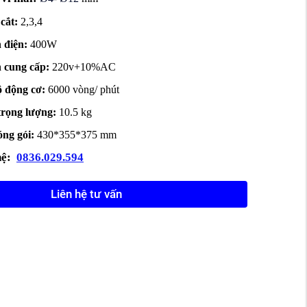
cắt:
2,3,4
 điện:
400W
 cung cấp:
220v+10%AC
ộ động cơ:
6000 vòng/ phút
trọng lượng:
10.5 kg
́ng gói:
430*355*375
mm
ệ:
0836.029.594
Liên hệ tư vấn