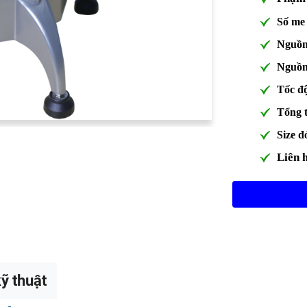
Số me 
Nguồn
Nguồn
Tốc đ
Tổng 
Size đo
Liên h
ỹ thuật