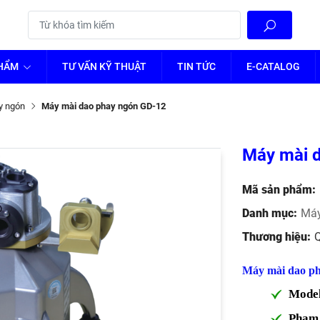
PHẨM
TƯ VẤN KỸ THUẬT
TIN TỨC
E-CATALOG
y ngón
Máy mài dao phay ngón GD-12
Máy mài
Mã sản phẩm:
Danh mục:
Má
Thương hiệu:
Máy mài dao p
Mode
Phạm 