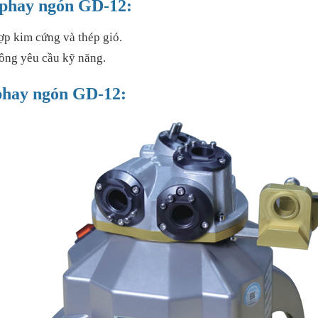
o phay ngón GD-12:
̣p kim cứng và thép gió.
hông yêu cầu kỹ năng.
 phay ngón GD-12: