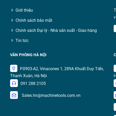
Giới thiệu
T
v
Chính sách bảo mật
Chính sách Đại lý - Nhà sản xuất - Giao hàng
Tin tức
VĂN PHÒNG HÀ NỘI
C
P.0903-A2, Vinaconex 1, 289A Khuất Duy Tiến,
Thanh Xuân, Hà Nội
H
091 288 2105
Sales.hn@machinetools.com.vn