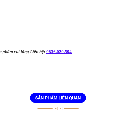
̉n phẩm vui lòng Liên hệ:
0836.029.594
SẢN PHẨM LIÊN QUAN