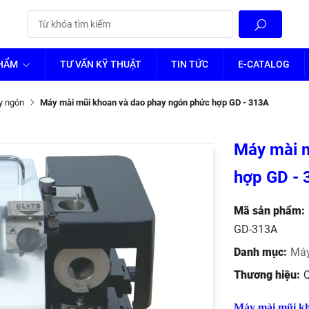
PHẨM
TƯ VẤN KỸ THUẬT
TIN TỨC
E-CATALOG
y ngón
Máy mài mũi khoan và dao phay ngón phức hợp GD - 313A
Máy mài 
hợp GD -
Mã sản phẩm:
GD-313A
Danh mục:
Má
Thương hiệu:
Máy mài mũi 