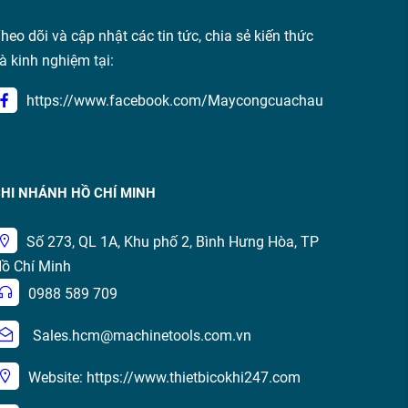
heo dõi và cập nhật các tin tức, chia sẻ kiến thức
à kinh nghiệm tại:
https://www.facebook.com/Maycongcuachau
HI NHÁNH HỒ CHÍ MINH
Số 273, QL 1A, Khu phố 2, Bình Hưng Hòa, TP
ồ Chí Minh
0988 589 709
Sales.hcm@machinetools.com.vn
Website: https://www.thietbicokhi247.com