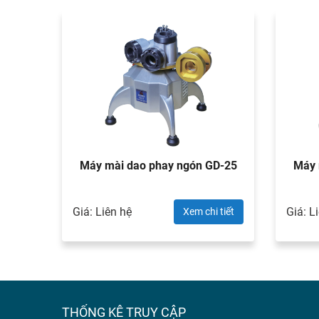
D-313
Máy mài dao phay ngón GD-25
Máy
Giá: Liên hệ
Giá: L
 tiết
Xem chi tiết
THỐNG KÊ TRUY CẬP