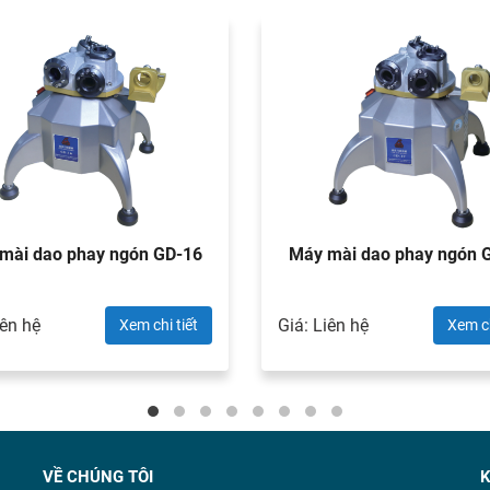
 mài dao phay ngón GD-16
Máy mài dao phay ngón 
iên hệ
Giá: Liên hệ
Xem chi tiết
Xem ch
VỀ CHÚNG TÔI
K