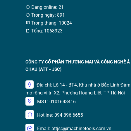
Đang online: 21
Trong ngày: 891
Trong tháng: 10024
Tổng: 1068923
CÔNG TY CỔ PHẦN THƯƠNG MẠI VÀ CÔNG NGHỆ Á
CHÂU (ATT - JSC)
Địa chỉ: Lô 14 - BT4, Khu nhà ở Bắc Linh Đàm
mở rộng vị trí X2, Phường Hoàng Liệt, TP. Hà Nội
MST: 0101643416
Hotline:
094 896 6655
Email:
attjsc@machinetools.com.vn