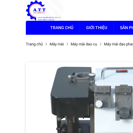
TRANG CHỦ
GIỚI THIỆU
SẢN 
Trang chủ
Máy mài
Máy mài dao cụ
Máy mài dao pha