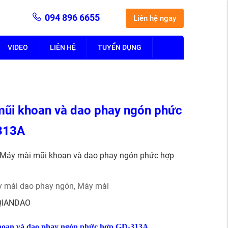
094 896 6655
Liên hệ ngay
VIDEO
LIÊN HỆ
TUYỂN DỤNG
mũi khoan và dao phay ngón phức
 313A
Máy mài mũi khoan và dao phay ngón phức hợp
y mài dao phay ngón
,
Máy mài
QIANDAO
khoan và dao phay ngón phức hợp GD-313A