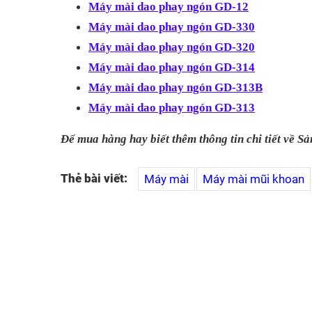
Máy mài dao phay ngón GD-12
Máy mài dao phay ngón GD-330
Máy mài dao phay ngón GD-320
Máy mài dao phay ngón GD-314
Máy mài dao phay ngón GD-313B
Máy mài dao phay ngón GD-313
Để mua hàng hay biết thêm thông tin chi tiết về Sa
Thẻ bài viết:
Máy mài
Máy mài mũi khoan