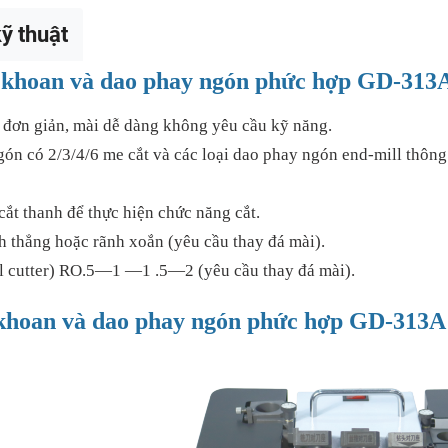
ỹ thuật
i khoan và dao phay ngón phức hợp GD-313
 đơn giản, mài dễ dàng không yêu cầu kỹ năng.
ón có 2/3/4/6 me cắt và các loại dao phay ngón end-mill thông d
cắt thanh để thực hiện chức năng cắt.
h thẳng hoặc rãnh xoắn (yêu cầu thay đá mài).
al cutter) RO.5—1 —1 .5—2 (yêu cầu thay đá mài).
i khoan và dao phay ngón phức hợp GD-313A