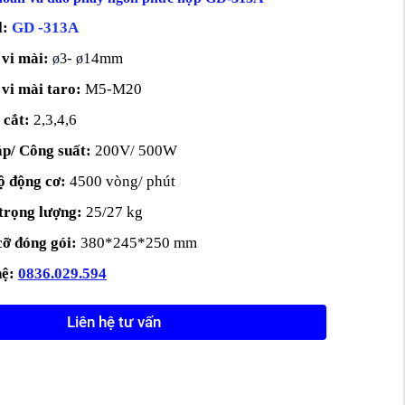
l:
GD -313A
vi mài:
-
14mm
ø
3
ø
vi mài taro:
M5-M20
 cắt:
2,3,4,6
áp/ Công suất:
200V/ 500W
ộ động cơ:
4500 vòng/ phút
trọng lượng:
25/27 kg
ỡ đóng gói:
380*245*250 mm
ệ:
0836.029.594
Liên hệ tư vấn