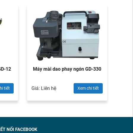
GD-12
Máy mài dao phay ngón GD-330
Máy
Giá: Liên hệ
Giá: L
i tiết
Xem chi tiết
ẾT NỐI FACEBOOK