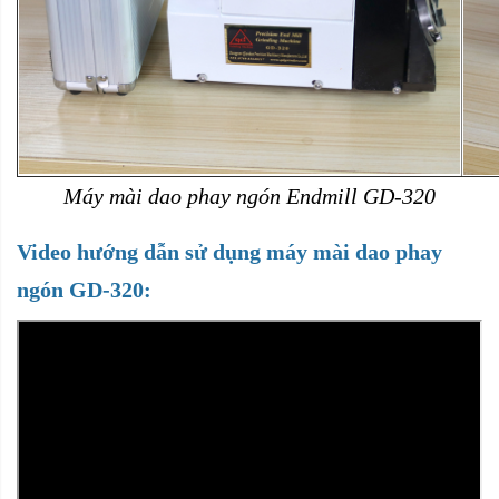
Máy mài dao phay ngón Endmill GD-320
Video hướng dẫn sử dụng máy mài dao phay
ngón GD-320: