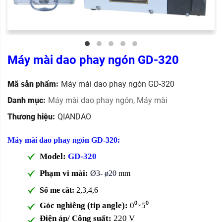
Máy mài dao phay ngón GD-320
Mã sản phẩm:
Máy mài dao phay ngón GD-320
Danh mục:
Máy mài dao phay ngón
,
Máy mài
Thương hiệu:
QIANDAO
Máy mài dao phay ngón GD-320:
Model:
GD-320
Phạm vi mài:
Ø3
-
ø20
mm
Số me cắt:
2,3,4,6
Góc nghiêng (tip angle):
0⁰ ̴ 5⁰
Điện áp/ Công suất:
220 V