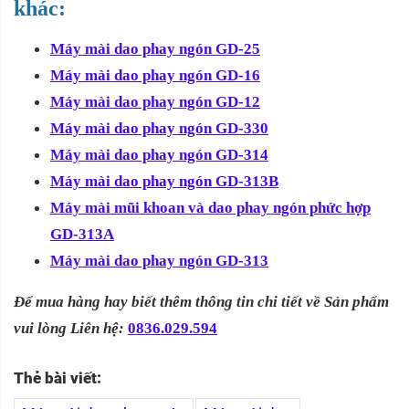
khác:
Máy mài dao phay ngón GD-25
Máy mài dao phay ngón GD-16
Máy mài dao phay ngón GD-12
Máy mài dao phay ngón GD-330
Máy mài dao phay ngón GD-314
Máy mài dao phay ngón GD-313B
Máy mài mũi khoan và dao phay ngón phức hợp
GD-313A
Máy mài dao phay ngón GD-313
Để mua hàng hay biết thêm thông tin chi tiết về Sản phẩm
vui lòng Liên hệ:
0836.029.594
Thẻ bài viết: