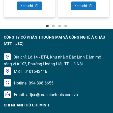
Xem chi tiết
Xem chi tiết
CÔNG TY CỔ PHẦN THƯƠNG MẠI VÀ CÔNG NGHỆ Á CHÂU
(ATT - JSC)
Địa chỉ: Lô 14 - BT4, Khu nhà ở Bắc Linh Đàm mở
rộng vị trí X2, Phường Hoàng Liệt, TP. Hà Nội
MST: 0101643416
Hotline:
094 896 6655
Email:
attjsc@machinetools.com.vn
CHI NHÁNH HỒ CHÍ MINH