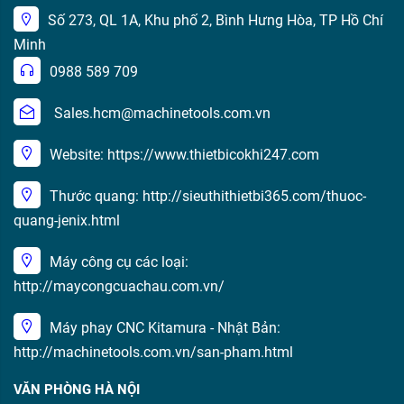
Số 273, QL 1A, Khu phố 2, Bình Hưng Hòa, TP Hồ Chí
Minh
0988 589 709
Sales.hcm@machinetools.com.vn
Website: https://www.thietbicokhi247.com
Thước quang: http://sieuthithietbi365.com/thuoc-
quang-jenix.html
Máy công cụ các loại:
http://maycongcuachau.com.vn/
Máy phay CNC Kitamura - Nhật Bản:
http://machinetools.com.vn/san-pham.html
VĂN PHÒNG HÀ NỘI