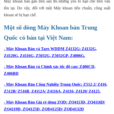
Máy khoan bàn gắn trên sàn thì những yếu tố hạn chế trên vẫn
tồn tại. Do vậy, đối với một Máy khoan tiêu chuẩn, công suất
khoan sẽ bị hạn chế.
Một số dòng Máy Khoan bàn Trung
Quốc có bán tại Việt Nam:
-
Máy Khoan Bàn và Taro WDDM Z4132G: Z4132G,
Z4120G, Z4116G, Z5032G, Z5032GP, Z4006G.
- Máy Khoan Bàn và Chính xác tốc độ cao: Z406CD,
Z406BD
- Máy Khoan Bàn Công Nghiệp Trung Quốc: Z512-2/ Z416,
Z512B/ Z516B, Z4112A/ Z4116A, Z4116, Z4120/ Z4125.
- Máy Khoan Bàn Giá rẻ dòng ZQD: ZQ4113D, ZQ4116D/
ZQ4119D, ZQ4125D, ZQD4125D/ ZQD4132D