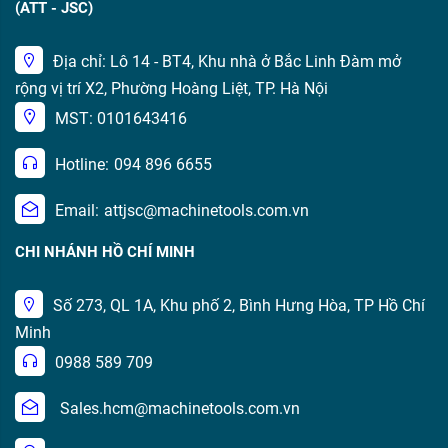
(ATT - JSC)
Địa chỉ: Lô 14 - BT4, Khu nhà ở Bắc Linh Đàm mở
rộng vị trí X2, Phường Hoàng Liệt, TP. Hà Nội
MST: 0101643416
Hotline:
094 896 6655
Email:
attjsc@machinetools.com.vn
CHI NHÁNH HỒ CHÍ MINH
Số 273, QL 1A, Khu phố 2, Bình Hưng Hòa, TP Hồ Chí
Minh
0988 589 709
Sales.hcm@machinetools.com.vn