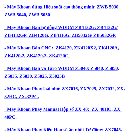
-
Máy Khoan đứng Hiệu suất cao thông minh: ZWB 5030,
ZWB 5040, ZWB 5050
-
Máy Khoan Bàn tự động WDDM ZB4132G:
ZB4132G/
ZB4132GP, ZB4120G, ZB4116G, ZB5032G/ ZB5032GP.
- Máy Khoan Bàn CNC: ZK4120, ZK4120X2, ZK4120A,
ZK4120-2, ZK4120-3, ZK4120C.
-
Máy Khoan Bàn và Taro WDDM Z5040:
Z5040, Z5050,
Z5035, Z5030, Z5025, Z5025B
- Máy Khoan Phay loại nhỏ: ZX7016, ZX7025, ZX7032, ZX-
32HC, ZX-32PC.
- Máy Khoan Phay Manual Hộp số ZX-40: ZX-40HC, ZX-
40PC.
-
Máy Khoan Phay Kiểu Hộp số ăn phôi Tự động: ZX7045.