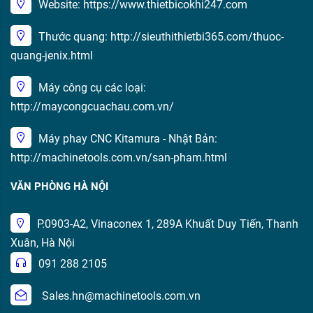
Website: https://www.thietbicokhi247.com
Thước quang: http://sieuthithietbi365.com/thuoc-
quang-jenix.html
Máy công cụ các loại:
http://maycongcuachau.com.vn/
Máy phay CNC Kitamura - Nhật Bản:
http://machinetools.com.vn/san-pham.html
VĂN PHÒNG HÀ NỘI
P.0903-A2, Vinaconex 1, 289A Khuất Duy Tiến, Thanh
Xuân, Hà Nội
091 288 2105
Sales.hn@machinetools.com.vn