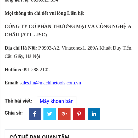
Mọi thông tin chi tiết vui lòng Liên hệ:
CÔNG TY CỔ PHẦN THƯƠNG MẠI VÀ CÔNG NGHỆ Á
CHÂU (ATT - JSC)
Địa chỉ Hà Nội:
P.0903-A2, Vinaconex1, 289A Khuất Duy Tiến,
Cầu Giấy, Hà Nội
Hotline:
091 288 2105
Email:
s
ales.hn@machinetools.com.vn
Thẻ bài viết:
Máy khoan bàn
Chia sẻ:
CÓ THỂ BẠN QUAN TÂM