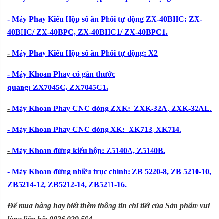
- Máy Phay Kiểu Hộp số ăn Phôi tự động ZX-40BHC: ZX-
40BHC/ ZX-40BPC, ZX-40BHC1/ ZX-40BPC1.
-
Máy Phay Kiểu Hộp số ăn Phôi tự động: X2
- Máy Khoan Phay có gắn thước
quang: ZX7045C, ZX7045C1.
-
Máy Khoan Phay CNC dòng ZXK:
ZXK-32A, ZXK-32AL.
- Máy Khoan Phay CNC dòng XK:
XK713, XK714.
-
Máy Khoan đứng kiểu hộp:
Z5140A, Z5140B.
- Máy Khoan đứng nhiều trục chính:
ZB 5220-8, ZB 5210-10,
ZB5214-12, ZB5212-14, ZB5211-16.
Để mua hàng hay biết thêm thông tin chi tiết của Sản phẩm vui
lòng liên hệ: 0836.029.594