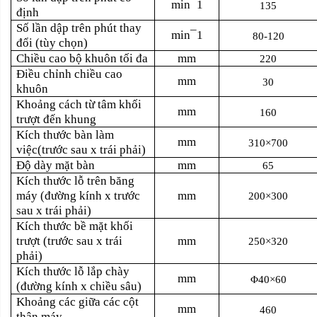
min¯1
135
định
Số lần dập trên phút thay
min¯1
80-120
đổi (tùy chọn)
Chiều cao bộ khuôn tối đa
mm
220
Điều chỉnh chiều cao
mm
30
khuôn
Khoảng cách từ tâm khối
mm
160
trượt đến khung
Kích thước bàn làm
mm
310×700
việc(trước sau x trái phải)
Độ dày mặt bàn
mm
65
Kích thước lỗ trên băng
máy (đường kính x trước
mm
200×300
sau x trái phải)
Kích thước bề mặt khối
trượt (trước sau x trái
mm
250×320
phải)
Kích thước lỗ lắp chày
mm
Φ40×60
(đường kính x chiều sâu)
Khoảng các giữa các cột
mm
460
thân máy