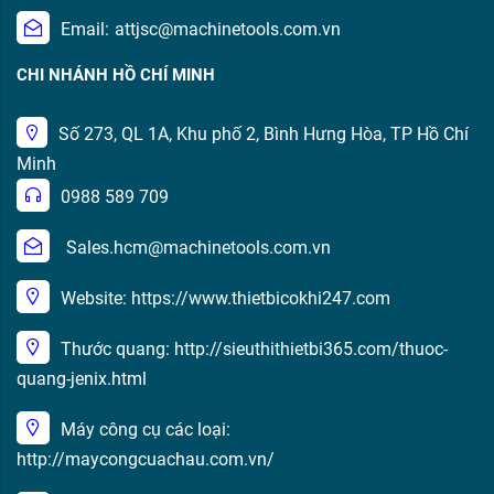
Email:
attjsc@machinetools.com.vn
CHI NHÁNH HỒ CHÍ MINH
Số 273, QL 1A, Khu phố 2, Bình Hưng Hòa, TP Hồ Chí
Minh
0988 589 709
Sales.hcm@machinetools.com.vn
Website: https://www.thietbicokhi247.com
Thước quang: http://sieuthithietbi365.com/thuoc-
quang-jenix.html
Máy công cụ các loại:
http://maycongcuachau.com.vn/