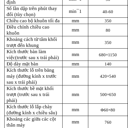
định
Số lần dập trên phút thay
min¯1
40-60
đổi (tùy chọn)
Chiều cao bộ khuôn tối đa
mm
350
Điều chỉnh chiều cao
mm
80
khuôn
Khoảng cách từ tâm khối
mm
350
trượt đến khung
Kích thước bàn làm
mm
680×1150
việc(trước sau x trái phải)
Độ dày mặt bàn
mm
140
Kích thước lỗ trên băng
máy (đường kính x trước
mm
420×540
sau x trái phải)
Kích thước bề mặt khối
trượt (trước sau x trái
mm
500×650
phải)
Kích thước lỗ lắp chày
mm
Φ60×80
(đường kính x chiều sâu)
Khoảng các giữa các cột
mm
760
thân máy