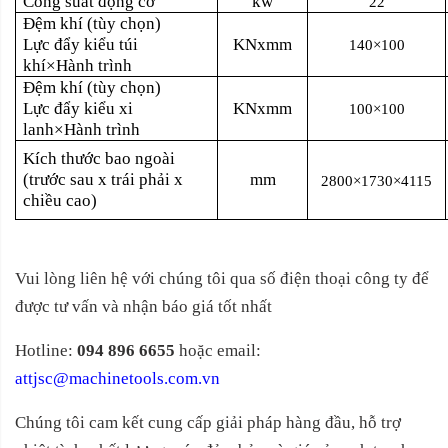
Công suất động cơ
kw
22
Đệm khí (tùy chọn)
Lực đẩy kiểu túi
KNxmm
140×100
khí×Hành trình
Đệm khí (tùy chọn)
Lực đẩy kiểu xi
KNxmm
100×100
lanh×Hành trình
Kích thước bao ngoài
(trước sau x trái phải x
mm
2800×1730×4115
chiều cao)
Vui lòng liên hệ với chúng tôi qua số điện thoại công ty để
được tư vấn và nhận báo giá tốt nhất
Hotline:
094 896 6655
hoặc email:
attjsc@machinetools.com.vn
Chúng tôi cam kết cung cấp giải pháp hàng đầu, hỗ trợ