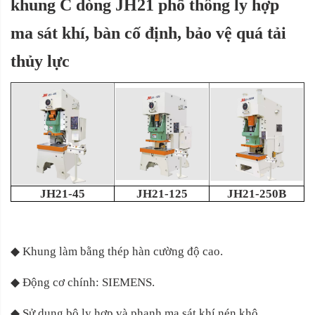
khung C dòng JH21 phổ thông ly hợp
ma sát khí, bàn cố định, bảo vệ quá tải
thủy lực
JH21-45
JH21-125
JH21-250B
◆
Khung làm bằng thép hàn cường độ cao.
◆
Động cơ chính: SIEMENS.
◆
Sử dụng bộ ly hợp và phanh ma sát khí nén khô.