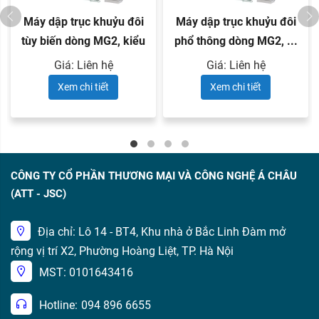
Máy dập trục khuỷu đôi
Máy dập trục khuỷu đôi
tùy biến dòng MG2, kiểu
phổ thông dòng MG2, ...
...
Giá: Liên hệ
Giá: Liên hệ
Xem chi tiết
Xem chi tiết
CÔNG TY CỔ PHẦN THƯƠNG MẠI VÀ CÔNG NGHỆ Á CHÂU
(ATT - JSC)
Địa chỉ: Lô 14 - BT4, Khu nhà ở Bắc Linh Đàm mở
rộng vị trí X2, Phường Hoàng Liệt, TP. Hà Nội
MST: 0101643416
Hotline:
094 896 6655