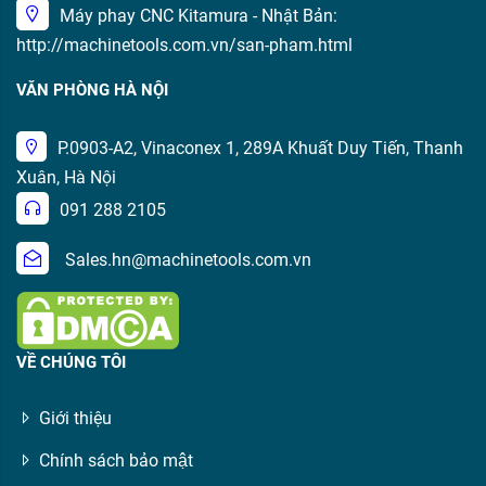
Máy phay CNC Kitamura - Nhật Bản:
http://machinetools.com.vn/san-pham.html
VĂN PHÒNG HÀ NỘI
P.0903-A2, Vinaconex 1, 289A Khuất Duy Tiến, Thanh
Xuân, Hà Nội
091 288 2105
Sales.hn@machinetools.com.vn
VỀ CHÚNG TÔI
Giới thiệu
Chính sách bảo mật