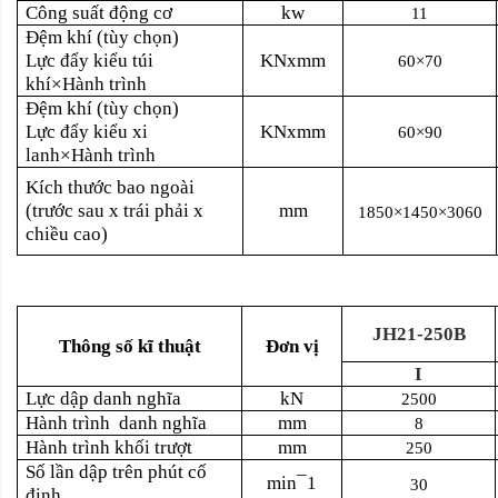
Công suất động cơ
kw
11
Đệm khí (tùy chọn)
Lực đẩy kiểu túi
KNxmm
60×70
khí×Hành trình
Đệm khí (tùy chọn)
Lực đẩy kiểu xi
KNxmm
60×90
lanh×Hành trình
Kích thước bao ngoài
(trước sau x trái phải x
mm
1850×1450×3060
chiều cao)
JH21-250B
Thông số kĩ thuật
Đơn vị
I
Lực dập danh nghĩa
kN
2500
Hành trình
danh nghĩa
mm
8
Hành trình khối trượt
mm
250
Số lần dập trên phút cố
min¯1
30
định