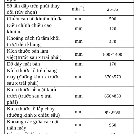
Số lần dập trên phút thay
min¯1
25-35
đổi (tùy chọn)
Chiều cao bộ khuôn tối đa
mm
500
Điều chỉnh chiều cao
mm
120
khuôn
Khoảng cách từ tâm khối
mm
420
trượt đến khung
Kích thước bàn làm
mm
800×1400
việc(trước sau x trái phải)
Độ dày mặt bàn
mm
170
Kích thước lỗ trên băng
máy (đường kính x trước
mm
370×570
sau x trái phải)
Kích thước bề mặt khối
trượt (trước sau x trái
mm
650×850
phải)
Kích thước lỗ lắp chày
mm
Φ70×90
(đường kính x chiều sâu)
Khoảng các giữa các cột
mm
960
thân máy