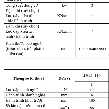
Công suất động cơ
kw
3
Đệm khí (tùy chọn)
Lực đẩy kiểu túi
KNxmm
/
khí×Hành trình
Đệm khí (tùy chọn)
Lực đẩy kiểu xi
KNxmm
/
lanh×Hành trình
Kích thước bao ngoài
(trước sau x trái phải x
mm
1500×1040×2000
chiều cao)
JH21-110
Thông số kĩ thuật
Đơn vị
I
Lực dập danh nghĩa
kN
1100
Hành trình
danh nghĩa
mm
6
Hành trình khối trượt
mm
160
Số lần dập trên phút cố
min¯1
50