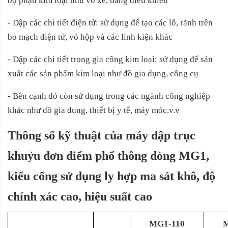
bộ phận kim loại như vỏ xe, bảng điều khiển
- Dập các chi tiết điện tử: sử dụng để tạo các lỗ, rãnh trên
bo mạch điện tử, vỏ hộp và các linh kiện khác
- Dập các chi tiết trong gia công kim loại: sử dụng để sản
xuất các sản phẩm kim loại như đồ gia dụng, công cụ
- Bên cạnh đó còn sử dụng trong các ngành công nghiệp
khác như đồ gia dụng, thiết bị y tế, máy móc.v.v
Thông số kỹ thuật của máy dập trục
khuỷu đơn điểm phổ thông dòng MG1,
kiểu cổng sử dụng ly hợp ma sát khô, độ
chính xác cao, hiệu suất cao
MG1-110
M