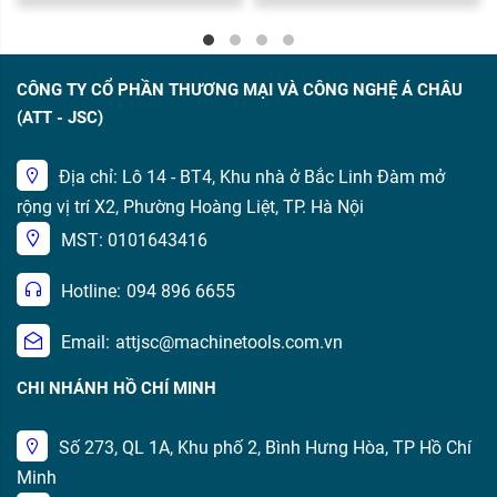
CÔNG TY CỔ PHẦN THƯƠNG MẠI VÀ CÔNG NGHỆ Á CHÂU
(ATT - JSC)
Địa chỉ: Lô 14 - BT4, Khu nhà ở Bắc Linh Đàm mở
rộng vị trí X2, Phường Hoàng Liệt, TP. Hà Nội
MST: 0101643416
Hotline:
094 896 6655
Email:
attjsc@machinetools.com.vn
CHI NHÁNH HỒ CHÍ MINH
Số 273, QL 1A, Khu phố 2, Bình Hưng Hòa, TP Hồ Chí
Minh