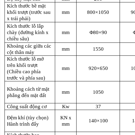
Kích thước bề mặt
khối trượt (trước sau
mm
800×1050
9
x trái phải)
Kích thước lỗ lắp
chày (đường kính x
mm
Φ80×90
chiều sâu)
Khoảng các giữa các
mm
1550
cột thân máy
Kích thước lỗ mở
trên khối trượt
mm
920×650
1
(Chiều cao phía
trước và phía sau)
Khoảng cách từ mặt
mm
1050
phẳng đến mặt đất
Công suất động cơ
Kw
37
Đệm khí (tùy chọn)
KN x
140×100
1
Hành trình đẩy
mm