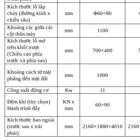
Kích thước lỗ lắp
chày (đường kính x
mm
Φ60×80
chiều sâu)
Khoảng các giữa các
mm
1100
cột thân máy
Kích thước lỗ mở
trên khối trượt
mm
700×400
(Chiều cao phía
trước và phía sau)
Khoảng cách từ mặt
mm
1000
phẳng đến mặt đất
Công suất động cơ
Kw
11
Đệm khí (tùy chọn)
KN x
60×90
Hành trình đẩy
mm
Kích thước bao ngoài
(trước sau x trái
mm
2160×1880×4010
2160
phải)