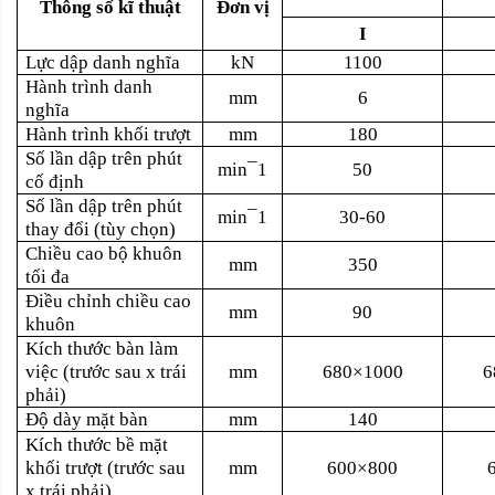
Thông số kĩ thuật
Đơn vị
I
Lực dập danh nghĩa
kN
1100
Hành trình danh
mm
6
nghĩa
Hành trình khối trượt
mm
180
Số lần dập trên phút
min¯1
50
cố định
Số lần dập trên phút
min¯1
30-60
thay đổi (tùy chọn)
Chiều cao bộ khuôn
mm
350
tối đa
Điều chỉnh chiều cao
mm
90
khuôn
Kích thước bàn làm
việc (trước sau x trái
mm
680×1000
6
phải)
Độ dày mặt bàn
mm
140
Kích thước bề mặt
khối trượt (trước sau
mm
600×800
x trái phải)