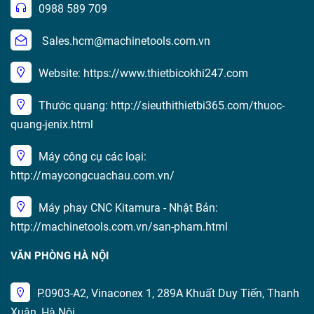
0988 589 709
Sales.hcm@machinetools.com.vn
Website: https://www.thietbicokhi247.com
Thước quang: http://sieuthithietbi365.com/thuoc-
quang-jenix.html
Máy công cụ các loại:
http://maycongcuachau.com.vn/
Máy phay CNC Kitamura - Nhật Bản:
http://machinetools.com.vn/san-pham.html
VĂN PHÒNG HÀ NỘI
P.0903-A2, Vinaconex 1, 289A Khuất Duy Tiến, Thanh
Xuân, Hà Nội