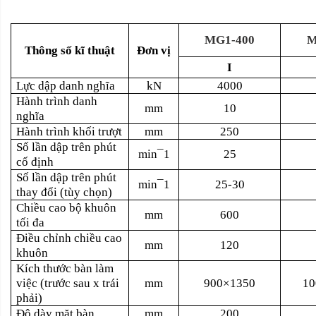
MG1-400
M
Thông số kĩ thuật
Đơn vị
I
Lực dập danh nghĩa
kN
4000
Hành trình danh
mm
10
nghĩa
Hành trình khối trượt
mm
250
Số lần dập trên phút
min¯1
25
cố định
Số lần dập trên phút
min¯1
25-30
thay đổi (tùy chọn)
Chiều cao bộ khuôn
mm
600
tối đa
Điều chỉnh chiều cao
mm
120
khuôn
Kích thước bàn làm
việc (trước sau x trái
mm
900×1350
10
phải)
Độ dày mặt bàn
mm
200