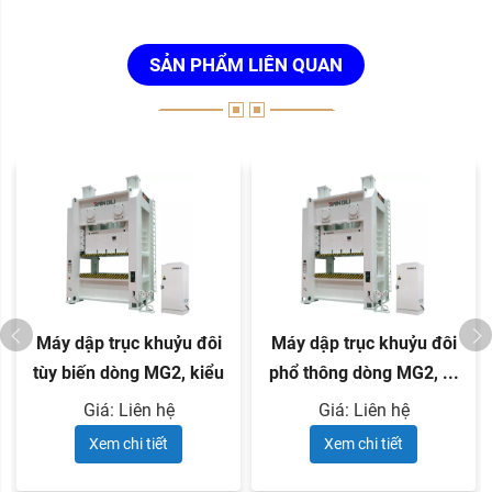
SẢN PHẨM LIÊN QUAN
Máy dập trục khuỷu đôi
Máy dập trục khuỷu đôi
tùy biến dòng MG2, kiểu
phổ thông dòng MG2, ...
...
Giá: Liên hệ
Giá: Liên hệ
Xem chi tiết
Xem chi tiết