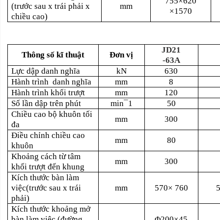
755×620
(trước sau x trái phải x
mm
×1570
chiều cao)
JD21
Thông số kĩ thuật
Đơn vị
-63A
Lực dập danh nghĩa
kN
630
Hành trình
danh nghĩa
mm
8
Hành trình khối trượt
mm
120
Số lần dập trên phút
min¯1
50
Chiều cao bộ khuôn tối
mm
300
đa
Điều chỉnh chiều cao
mm
80
khuôn
Khoảng cách từ tâm
mm
300
khối trượt đến khung
Kích thước bàn làm
việc(trước sau x trái
mm
570× 760
phải)
Kích thước khoảng mở
bàn làm việc (đường
Φ200×45