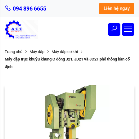
094 896 6655
Liên hệ ngay
Trang chủ
Máy dập
Máy dập cơ khí
Máy dập trục khuỷu khung C dòng J21, JD21 và JC21 phổ thông bàn cố
định