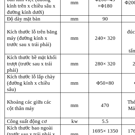
mm
Φ20
kính trên x chiều sâu x
×Φ180
đường kính dưới)
Độ dày mặt bàn
mm
90
Kích thước lỗ trên băng
đúc
máy (đường kính x
mm
240× 320
trước sau x trái phải)
tấ
Kích thước bề mặt khối
trượt (trước sau x trái
mm
280× 320
phải)
Kích thước lỗ lắp chày
(đường kính x chiều
mm
Φ50×80
sâu)
Khoảng các giữa các
Thé
mm
470
cột thân máy
Mả
Công suất động cơ
kw
5.5
Kích thước bao ngoài
1695× 1350
17
(trước sau x trái phải x
mm