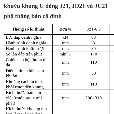
khuỷu khung C dòng J21, JD21 và JC21
phổ thông bàn cố định
Thông số kĩ thuật
Đơn vị
J21-6.3
Lực dập danh nghĩa
kN
63
Hành trình danh nghĩa
mm
3
Hành trình khối trượt
mm
35
Số lần dập trên phút
min¯1
170
Chiều cao bộ khuôn tối
mm
110
đa
Điều chỉnh chiều cao
mm
30
khuôn
Khoảng cách từ tâm
mm
110
khối trượt đến khung
Kích thước bàn làm
việc(trước sau x trái
mm
200×310
phải)
Kích thước khoảng mở