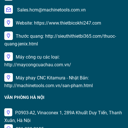
Sales.hcm@machinetools.com.vn
Website: https://www.thietbicokhi247.com
Thước quang: http://sieuthithietbi365.com/thuoc-
quang-jenix.html
Máy công cụ các loại:
http://maycongcuachau.com.vn/
Máy phay CNC Kitamura - Nhật Bản:
http://machinetools.com.vn/san-pham.html
VĂN PHÒNG HÀ NỘI
P.0903-A2, Vinaconex 1, 289A Khuất Duy Tiến, Thanh
Xuân, Hà Nội