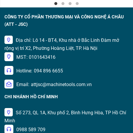
CÔNG TY CỔ PHẦN THƯƠNG MẠI VÀ CÔNG NGHỆ Á CHÂU
(ATT - JSC)
Địa chỉ: Lô 14 - BT4, Khu nhà ở Bắc Linh Đàm mở
rộng vị trí X2, Phường Hoàng Liệt, TP. Hà Nội
MST: 0101643416
Hotline:
094 896 6655
Email:
attjsc@machinetools.com.vn
CHI NHÁNH HỒ CHÍ MINH
Số 273, QL 1A, Khu phố 2, Bình Hưng Hòa, TP Hồ Chí
Minh
0988 589 709