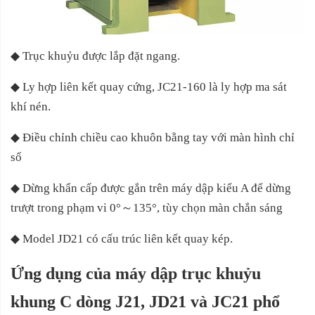
◆
Trục khuỷu được lắp đặt ngang.
◆
Ly hợp liên kết quay cứng, JC21-160 là ly hợp ma sát
khí nén.
◆
Điều chỉnh chiều cao khuôn bằng tay với màn hình chỉ
số
◆
Dừng khẩn cấp được gắn trên máy dập kiểu A để dừng
trượt trong phạm vi 0°
～
135°, tùy chọn màn chắn sáng
◆
Model JD21 có cấu trúc liên kết quay kép.
Ứng dụng của
máy dập trục khuỷu
khung C dòng J21, JD21 và JC21 phổ