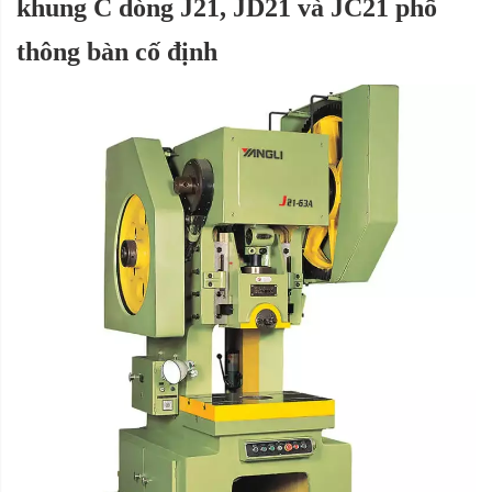
khung C dòng J21, JD21 và JC21 phổ
thông bàn cố định