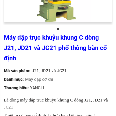
Máy dập trục khuỷu khung C dòng
J21, JD21 và JC21 phổ thông bàn cố
định
Mã sản phẩm:
J21, JD21 và JC21
Danh mục:
Máy dập cơ khí
Thương hiệu:
YANGLI
Là dòng máy dập trục khuỷu khung C
dòng J21, JD21 và
JC21
Thiết bị có bàn cố định, ly hợp liên kết quay cứng