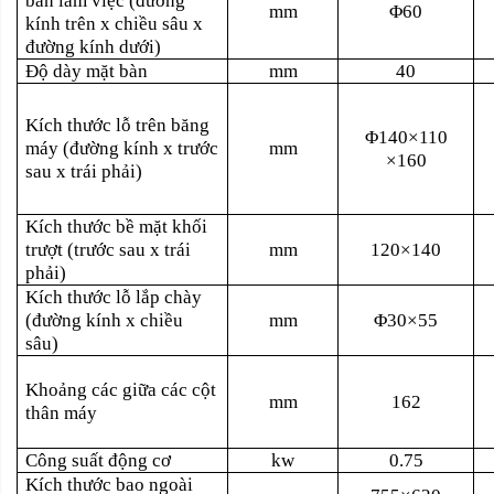
bàn làm việc (đường
mm
Φ60
kính trên x chiều sâu x
đường kính dưới)
Độ dày mặt bàn
mm
40
Kích thước lỗ trên băng
Φ140×110
máy (đường kính x trước
mm
×160
sau x trái phải)
Kích thước bề mặt khối
trượt (trước sau x trái
mm
120×140
phải)
Kích thước lỗ lắp chày
(đường kính x chiều
mm
Φ30×55
sâu)
Khoảng các giữa các cột
mm
162
thân máy
Công suất động cơ
kw
0.75
Kích thước bao ngoài