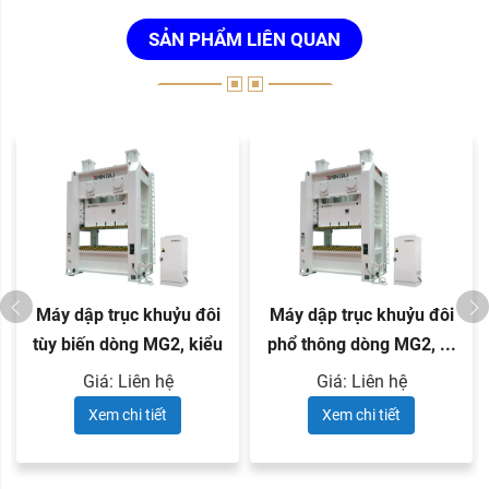
SẢN PHẨM LIÊN QUAN
Máy dập trục khuỷu đôi
Máy dập trục khuỷu đôi
tùy biến dòng MG2, kiểu
phổ thông dòng MG2, ...
...
Giá: Liên hệ
Giá: Liên hệ
Xem chi tiết
Xem chi tiết