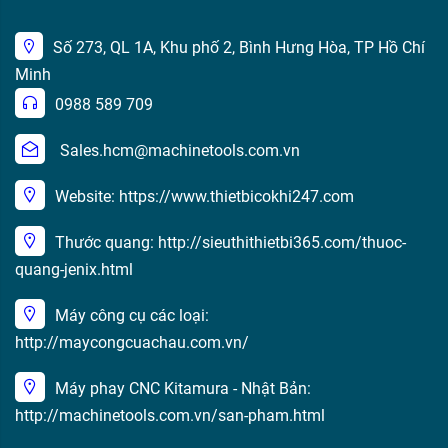
Số 273, QL 1A, Khu phố 2, Bình Hưng Hòa, TP Hồ Chí
Minh
0988 589 709
Sales.hcm@machinetools.com.vn
Website: https://www.thietbicokhi247.com
Thước quang: http://sieuthithietbi365.com/thuoc-
quang-jenix.html
Máy công cụ các loại:
http://maycongcuachau.com.vn/
Máy phay CNC Kitamura - Nhật Bản:
http://machinetools.com.vn/san-pham.html