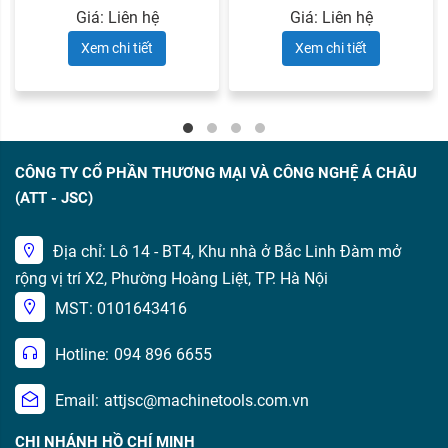
Giá: Liên hệ
Giá: Liên hệ
Xem chi tiết
Xem chi tiết
CÔNG TY CỔ PHẦN THƯƠNG MẠI VÀ CÔNG NGHỆ Á CHÂU
(ATT - JSC)
Địa chỉ: Lô 14 - BT4, Khu nhà ở Bắc Linh Đàm mở
rộng vị trí X2, Phường Hoàng Liệt, TP. Hà Nội
MST: 0101643416
Hotline:
094 896 6655
Email:
attjsc@machinetools.com.vn
CHI NHÁNH HỒ CHÍ MINH