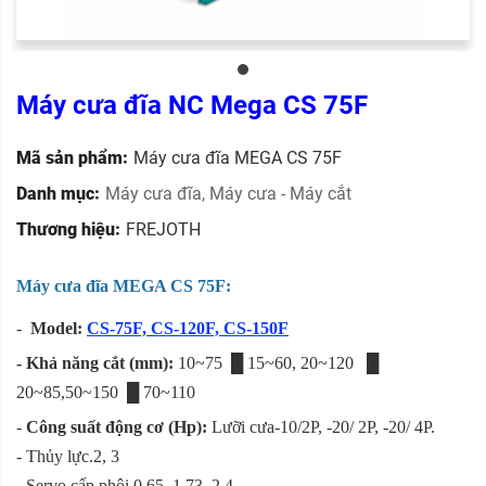
Máy cưa đĩa NC Mega CS 75F
Mã sản phẩm:
Máy cưa đĩa MEGA CS 75F
Danh mục:
Máy cưa đĩa
,
Máy cưa - Máy cắt
Thương hiệu:
FREJOTH
Máy cưa đĩa MEGA CS 75F:
-
Model:
CS-75F, CS-120F, CS-150F
- Khả năng cắt (mm):
10~75 █ 15~60, 20~120 █
20~85,50~150 █ 70~110
-
Công suất động cơ (Hp):
Lưỡi cưa-10/2P, -20/ 2P, -20/ 4P.
- Thủy lực.2, 3
- Servo cấp phôi 0.65, 1.73, 2.4.