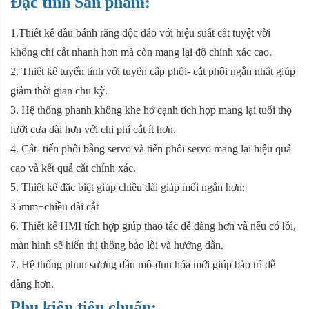
Đặc tính Sản phẩm:
1.Thiết kế đầu bánh răng độc đáo với hiệu suất cắt tuyệt vời
không chỉ cắt nhanh hơn mà còn mang lại độ chính xác cao.
2. Thiết kế tuyến tính với tuyến cấp phôi- cắt phôi ngắn nhất giúp
giảm thời gian chu kỳ.
3. Hệ thống phanh không khe hở cạnh tích hợp mang lại tuổi thọ
lưỡi cưa dài hơn với chi phí cắt ít hơn.
4. Cắt- tiến phôi bằng servo và tiến phôi servo mang lại hiệu quả
cao và kết quả cắt chính xác.
5. Thiết kế đặc biệt giúp chiều dài giáp mối ngắn hơn:
35mm+chiều dài cắt
6. Thiết kế HMI tích hợp giúp thao tác dễ dàng hơn và nếu có lỗi,
màn hình sẽ hiển thị thông báo lỗi và hướng dẫn.
7. Hệ thống phun sương dầu mô-đun hóa mới giúp bảo trì dễ
dàng hơn.
Phụ kiện tiêu chuẩn: