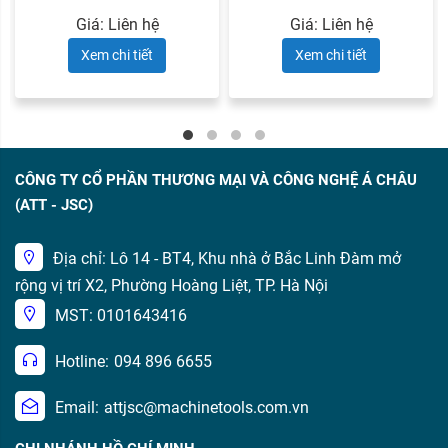
Giá: Liên hệ
Giá: Liên hệ
Xem chi tiết
Xem chi tiết
CÔNG TY CỔ PHẦN THƯƠNG MẠI VÀ CÔNG NGHỆ Á CHÂU
(ATT - JSC)
Địa chỉ: Lô 14 - BT4, Khu nhà ở Bắc Linh Đàm mở
rộng vị trí X2, Phường Hoàng Liệt, TP. Hà Nội
MST: 0101643416
Hotline:
094 896 6655
Email:
attjsc@machinetools.com.vn