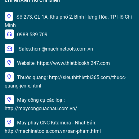
CHI NHÁNH HỒ CHÍ MINH
Số 273, QL 1A, Khu phố 2, Bình Hưng Hòa, TP Hồ Chí
Minh
0988 589 709
Sales.hcm@machinetools.com.vn
Website: https://www.thietbicokhi247.com
Thước quang: http://sieuthithietbi365.com/thuoc-
quang-jenix.html
Máy công cụ các loại:
http://maycongcuachau.com.vn/
Máy phay CNC Kitamura - Nhật Bản:
http://machinetools.com.vn/san-pham.html