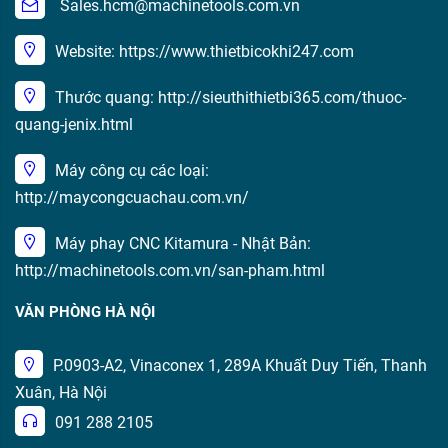
Sales.hcm@machinetools.com.vn
Website: https://www.thietbicokhi247.com
Thước quang: http://sieuthithietbi365.com/thuoc-
quang-jenix.html
Máy công cụ các loại:
http://maycongcuachau.com.vn/
Máy phay CNC Kitamura - Nhật Bản:
http://machinetools.com.vn/san-pham.html
VĂN PHÒNG HÀ NỘI
P.0903-A2, Vinaconex 1, 289A Khuất Duy Tiến, Thanh
Xuân, Hà Nội
091 288 2105