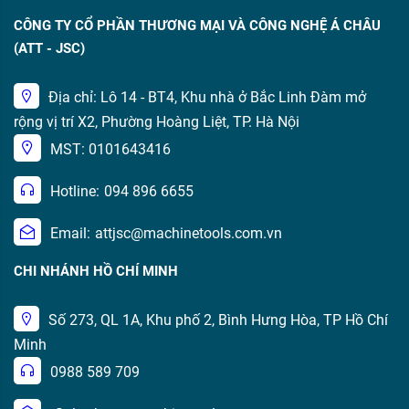
CÔNG TY CỔ PHẦN THƯƠNG MẠI VÀ CÔNG NGHỆ Á CHÂU
(ATT - JSC)
Địa chỉ: Lô 14 - BT4, Khu nhà ở Bắc Linh Đàm mở
rộng vị trí X2, Phường Hoàng Liệt, TP. Hà Nội
MST: 0101643416
Hotline:
094 896 6655
Email:
attjsc@machinetools.com.vn
CHI NHÁNH HỒ CHÍ MINH
Số 273, QL 1A, Khu phố 2, Bình Hưng Hòa, TP Hồ Chí
Minh
0988 589 709