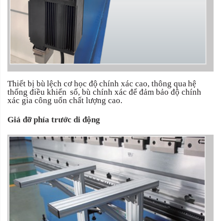
Thiết
bị
bù
lệch
cơ
học
độ
chính
xác
cao,
thông
qua
hệ
thống điều khiển
số, bù chính xác để đảm bảo độ chính
xác gia công uốn chất lượng cao.
Giá đỡ phía trước di động