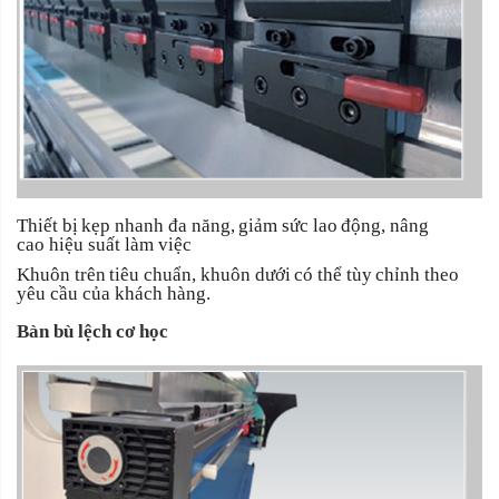
Thiết
bị
kẹp
nhanh
đa
năng,
giảm
sức
lao
động,
nâng
cao hiệu suất làm việc
Khuôn
trên
tiêu
chuẩn,
khuôn
dưới
có
thể
tùy
chỉnh
theo
yêu cầu của khách hàng.
Bàn bù lệch cơ học