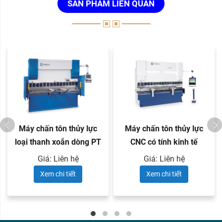
SẢN PHẨM LIÊN QUAN
Máy chấn tôn thủy lực
Máy chấn tôn thủy lực
loại thanh xoắn dòng PT
CNC có tính kinh tế
...
dòng ...
Giá: Liên hệ
Giá: Liên hệ
Xem chi tiết
Xem chi tiết