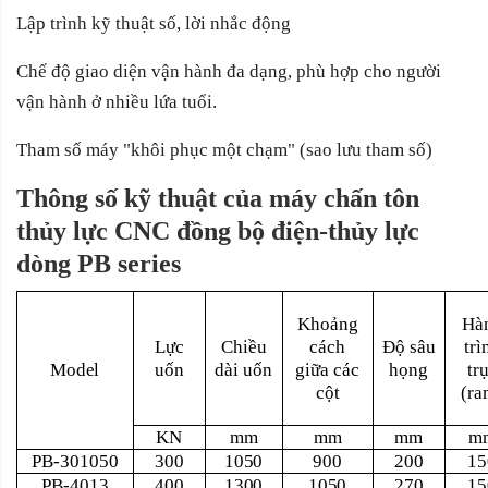
Lập trình kỹ thuật số, lời nhắc động
Chế độ giao diện vận hành đa dạng, phù hợp cho người
vận hành ở nhiều lứa tuổi.
Tham số máy "khôi phục một chạm" (sao lưu tham số)
Thông số kỹ thuật của máy
chấn tôn
thủy lực CNC đồng bộ điện-thủy lực
dòng PB series
Khoảng
Hà
Lực
Chiều
cách
Độ sâu
trì
Model
uốn
dài uốn
giữa các
họng
tr
cột
(ra
KN
mm
mm
mm
m
PB-301050
300
1050
900
200
15
PB-4013
400
1300
1050
270
15