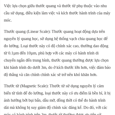
Việc lựa chọn giữa thước quang và thước từ phụ thuộc vào nhu
cầu sử dụng, điều kiện làm việc và kích thước hành trình của máy
móc.
Thước quang (Linear Scale): Thước quang hoạt động dựa trên
nguyên lý quang học, sử dụng hệ thống vạch chia quang học để
đo lường. Loại thước này có độ chính xác cao, thường dao động
từ 0.1µm đến 10µm, phù hợp với các máy có hành trình di
chuyển ngắn đến trung bình, thước quang thường được lựa chọn
khi hành trình đo dưới 3m, do ở kích thước lớn hơn, việc đảm bảo
độ thẳng và căn chỉnh chính xác sẽ trở nên khó khăn hơn.
Thước từ (Magnetic Scale): Thước từ sử dụng nguyên lý cảm
biến từ tính để đo lường, loại thước này có ưu điểm là bền bỉ, ít bị
ảnh hưởng bởi bụi bẩn, dầu mỡ, đồng thời có thể đo hành trình
dài mà không bị suy giảm độ chính xác đáng kể. Do đó, với các
máy có hành trình trên 3m, thước từ thường được ưu tiên sử