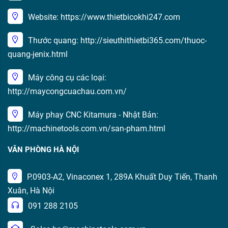
Website: https://www.thietbicokhi247.com
Thước quang: http://sieuthithietbi365.com/thuoc-
quang-jenix.html
Máy công cụ các loại:
http://maycongcuachau.com.vn/
Máy phay CNC Kitamura - Nhật Bản:
http://machinetools.com.vn/san-pham.html
VĂN PHÒNG HÀ NỘI
P.0903-A2, Vinaconex 1, 289A Khuất Duy Tiến, Thanh
Xuân, Hà Nội
091 288 2105