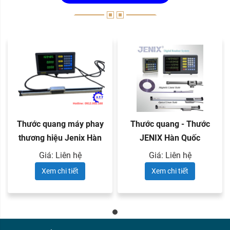
Thước quang máy phay
Thước quang - Thước
thương hiệu Jenix Hàn
JENIX Hàn Quốc
Quốc
Giá: Liên hệ
Giá: Liên hệ
Xem chi tiết
Xem chi tiết