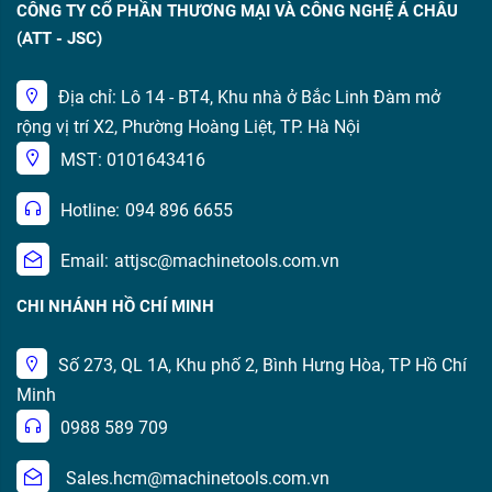
CÔNG TY CỔ PHẦN THƯƠNG MẠI VÀ CÔNG NGHỆ Á CHÂU
(ATT - JSC)
Địa chỉ: Lô 14 - BT4, Khu nhà ở Bắc Linh Đàm mở
rộng vị trí X2, Phường Hoàng Liệt, TP. Hà Nội
MST: 0101643416
Hotline:
094 896 6655
Email:
attjsc@machinetools.com.vn
CHI NHÁNH HỒ CHÍ MINH
Số 273, QL 1A, Khu phố 2, Bình Hưng Hòa, TP Hồ Chí
Minh
0988 589 709
Sales.hcm@machinetools.com.vn