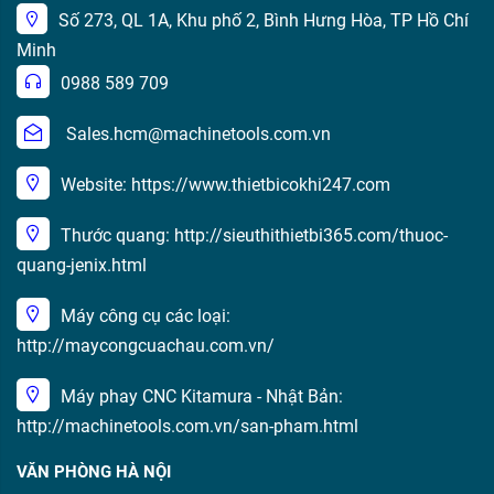
Số 273, QL 1A, Khu phố 2, Bình Hưng Hòa, TP Hồ Chí
Minh
0988 589 709
Sales.hcm@machinetools.com.vn
Website: https://www.thietbicokhi247.com
Thước quang: http://sieuthithietbi365.com/thuoc-
quang-jenix.html
Máy công cụ các loại:
http://maycongcuachau.com.vn/
Máy phay CNC Kitamura - Nhật Bản:
http://machinetools.com.vn/san-pham.html
VĂN PHÒNG HÀ NỘI