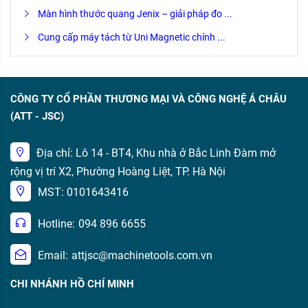
Màn hình thước quang Jenix – giải pháp đo ...
Cung cấp máy tách từ Uni Magnetic chính ...
CÔNG TY CỔ PHẦN THƯƠNG MẠI VÀ CÔNG NGHỆ Á CHÂU
(ATT - JSC)
Địa chỉ: Lô 14 - BT4, Khu nhà ở Bắc Linh Đàm mở
rộng vị trí X2, Phường Hoàng Liệt, TP. Hà Nội
MST: 0101643416
Hotline:
094 896 6655
Email:
attjsc@machinetools.com.vn
CHI NHÁNH HỒ CHÍ MINH