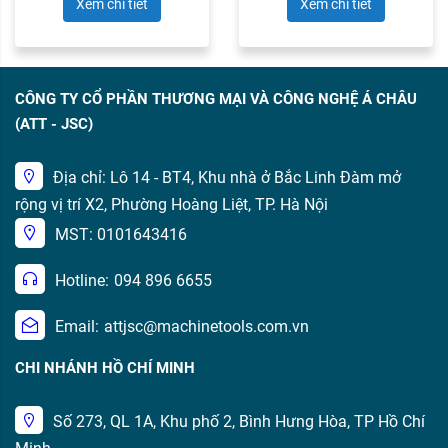
Xem chi tiết
Xem chi tiết
CÔNG TY CỔ PHẦN THƯƠNG MẠI VÀ CÔNG NGHỆ Á CHÂU
(ATT - JSC)
Địa chỉ: Lô 14 - BT4, Khu nhà ở Bắc Linh Đàm mở
rộng vị trí X2, Phường Hoàng Liệt, TP. Hà Nội
MST: 0101643416
Hotline:
094 896 6655
Email:
attjsc@machinetools.com.vn
CHI NHÁNH HỒ CHÍ MINH
Số 273, QL 1A, Khu phố 2, Bình Hưng Hòa, TP Hồ Chí