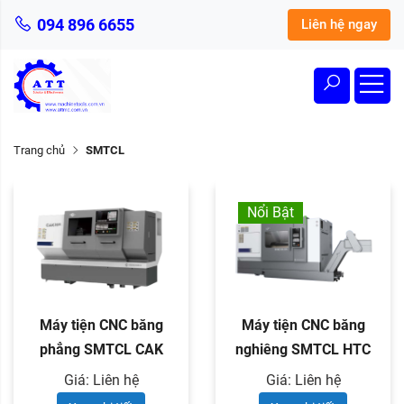
094 896 6655
Liên hệ ngay
Trang chủ
SMTCL
Nổi Bật
Máy tiện CNC băng
Máy tiện CNC băng
phẳng SMTCL CAK
nghiêng SMTCL HTC
series
series
Giá: Liên hệ
Giá: Liên hệ