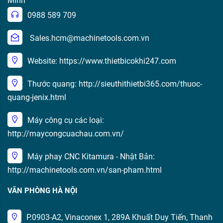
Minh
0988 589 709
Sales.hcm@machinetools.com.vn
Website: https://www.thietbicokhi247.com
Thước quang: http://sieuthithietbi365.com/thuoc-
quang-jenix.html
Máy công cụ các loại:
http://maycongcuachau.com.vn/
Máy phay CNC Kitamura - Nhật Bản:
http://machinetools.com.vn/san-pham.html
VĂN PHÒNG HÀ NỘI
P.0903-A2, Vinaconex 1, 289A Khuất Duy Tiến, Thanh