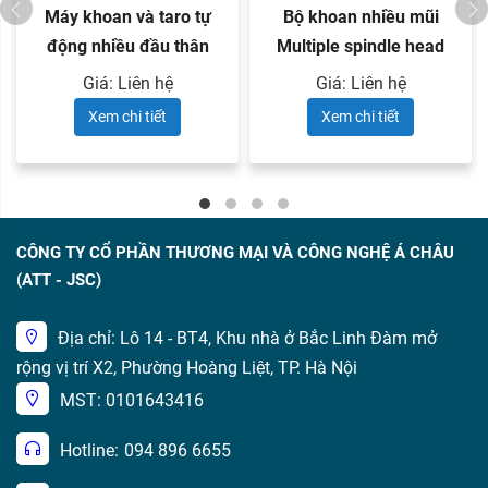
Máy khoan và taro tự
Bộ khoan nhiều mũi
động nhiều đầu thân
Multiple spindle head
valve
dòng ...
Giá: Liên hệ
Giá: Liên hệ
Xem chi tiết
Xem chi tiết
CÔNG TY CỔ PHẦN THƯƠNG MẠI VÀ CÔNG NGHỆ Á CHÂU
(ATT - JSC)
Địa chỉ: Lô 14 - BT4, Khu nhà ở Bắc Linh Đàm mở
rộng vị trí X2, Phường Hoàng Liệt, TP. Hà Nội
MST: 0101643416
Hotline:
094 896 6655