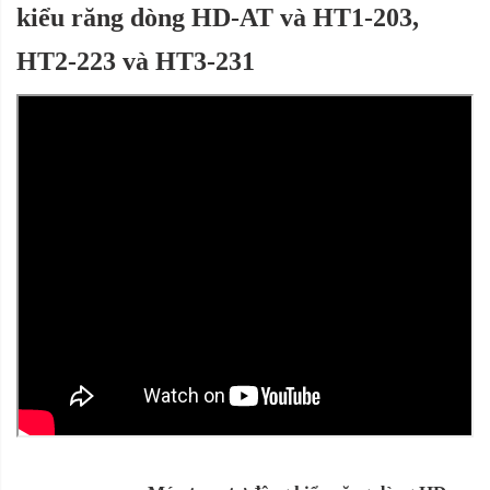
kiểu răng dòng HD-AT và HT1-203,
HT2-223 và HT3-231