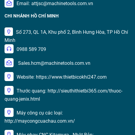
Email:
attjsc@machinetools.com.vn
CHI NHÁNH HỒ CHÍ MINH
Số 273, QL 1A, Khu phố 2, Bình Hưng Hòa, TP Hồ Chí
Minh
0988 589 709
Sales.hcm@machinetools.com.vn
Website: https://www.thietbicokhi247.com
Thước quang: http://sieuthithietbi365.com/thuoc-
quang-jenix.html
Máy công cụ các loại:
http://maycongcuachau.com.vn/
Máy phay CNC Kitamura - Nhật Bản: