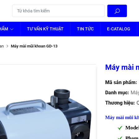
PHẨM
TƯ VẤN KỸ THUẬT
TIN TỨC
E-CATALOG
an
Máy mài mũi khoan GD-13
Máy mài
Mã sản phẩm:
Danh mục:
Máy
Thương hiệu:
Máy mài mũi 
Mode
Phạm 