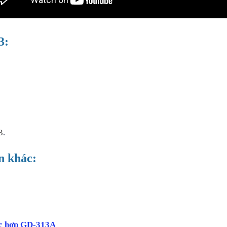
3:
3
.
n khác:
́c hợp GD-313A