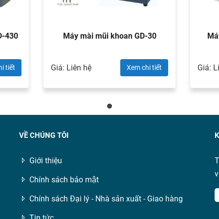
GD-430
Máy mài mũi khoan GD-30
Má
Giá: Liên hệ
Giá: L
i tiết
Xem chi tiết
VỀ CHÚNG TÔI
K
Giới thiệu
T
v
Chính sách bảo mật
Chính sách Đại lý - Nhà sản xuất - Giao hàng
Tin tức