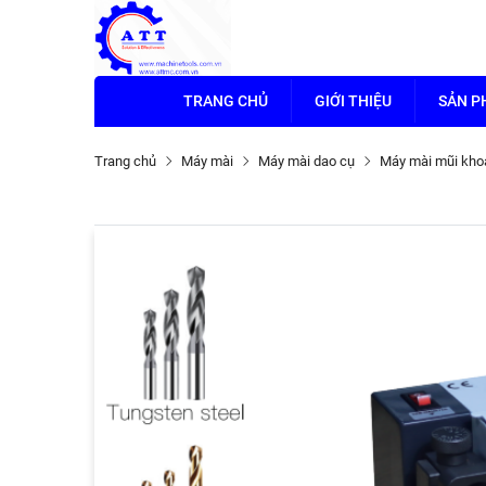
TRANG CHỦ
GIỚI THIỆU
SẢN 
Trang chủ
Máy mài
Máy mài dao cụ
Máy mài mũi kho