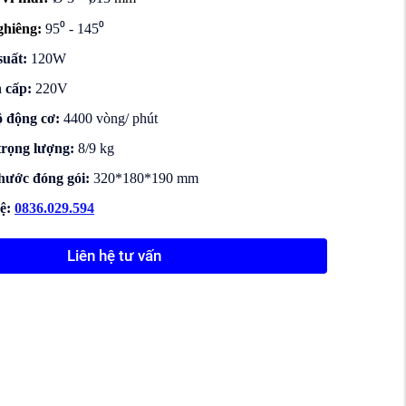
ghiêng:
95⁰ - 145⁰
suất:
120W
 cấp:
220V
̣ động cơ:
4400 vòng/ phút
trọng lượng:
8/9 kg
hước đóng gói:
320*180*190 mm
̣:
0836.029.594
Liên hệ tư vấn