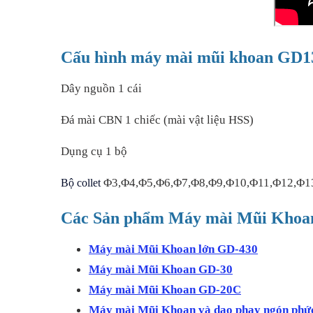
Cấu hình máy mài mũi khoan GD1
Dây nguồn 1 cái
Đá mài CBN 1 chiếc (mài vật liệu HSS)
Dụng cụ 1 bộ
Φ3,Φ4,Φ5,Φ6,Φ7,Φ8,Φ9,Φ10,Φ11,Φ12,Φ1
Bộ collet
Các Sản phẩm Máy mài Mũi Khoa
Máy mài Mũi Khoan lớn GD-430
Máy mài Mũi Khoan GD-30
Máy mài Mũi Khoan GD-20C
Máy mài Mũi Khoan và dao phay ngón phư