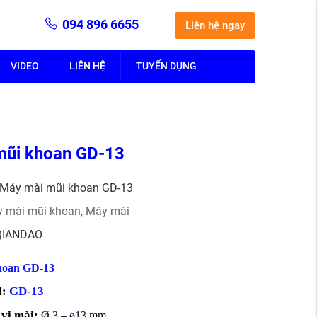
094 896 6655
Liên hệ ngay
VIDEO
LIÊN HỆ
TUYỂN DỤNG
 mũi khoan GD-13
Máy mài mũi khoan GD-13
 mài mũi khoan
,
Máy mài
QIANDAO
khoan GD-13
l:
GD-13
vi mài:
Ø 3
–
ø13
mm