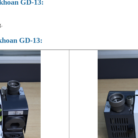
i khoan GD-13:
g.
i khoan GD-13: