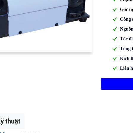
Góc n
Công 
Nguồn
Tốc đô
Tổng 
Kích t
Liên hê
ỹ thuật