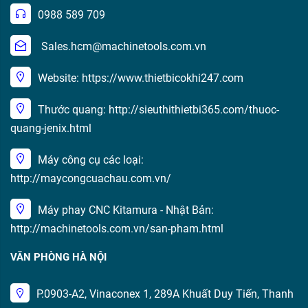
0988 589 709
Sales.hcm@machinetools.com.vn
Website: https://www.thietbicokhi247.com
Thước quang: http://sieuthithietbi365.com/thuoc-
quang-jenix.html
Máy công cụ các loại:
http://maycongcuachau.com.vn/
Máy phay CNC Kitamura - Nhật Bản:
http://machinetools.com.vn/san-pham.html
VĂN PHÒNG HÀ NỘI
P.0903-A2, Vinaconex 1, 289A Khuất Duy Tiến, Thanh