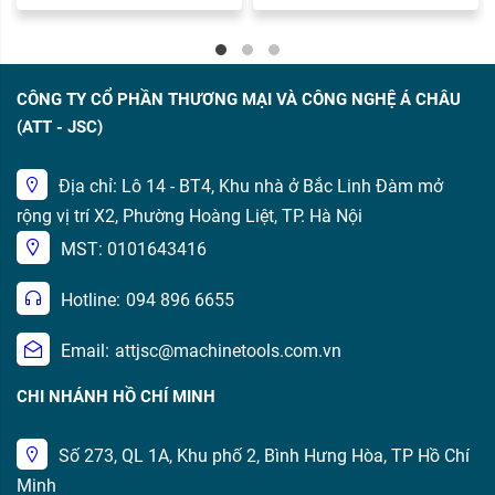
CÔNG TY CỔ PHẦN THƯƠNG MẠI VÀ CÔNG NGHỆ Á CHÂU
(ATT - JSC)
Địa chỉ: Lô 14 - BT4, Khu nhà ở Bắc Linh Đàm mở
rộng vị trí X2, Phường Hoàng Liệt, TP. Hà Nội
MST: 0101643416
Hotline:
094 896 6655
Email:
attjsc@machinetools.com.vn
CHI NHÁNH HỒ CHÍ MINH
Số 273, QL 1A, Khu phố 2, Bình Hưng Hòa, TP Hồ Chí
Minh